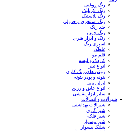
رنگ روغنی
رنگ آکریلیک
رنگ پلاستیک
رنگ استخری و جدولی
ضد زنگ
رنگ چوب
رنگ و ابزار هنری
اسپری رنگ
غلطک
قلم مو
کاردک و لیسه
انواع تینر
روغن های رنگ کاری
بتونه و پودر بتونه
ابزار پتینه
انواع عایق و رزین
سایر ابزار نقاشی
شیرآلات و اتصالات
شیرآلات بهداشتی
شیر گازی
شیر فلکه
شیر پیسوار
شلنگ پیسوار