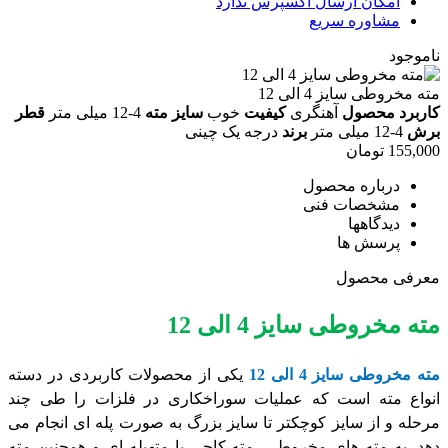
امکان ارسال اکسپرس ندارد
مشاوره سریع
ناموجود
مته مخروطی سایز 4 الی 12
کاربرد محصول
آهنگری
کیفیت
خوب
سایز مته
4-12 میلی متر
قطر
برش
4-12 میلی متر
برند
درجه یک چینی
155,000
تومان
درباره محصول
مشخصات فنی
دیدگاهها
پرسش ها
معرفی محصول
مته مخروطی سایز 4 الی 12
مته مخروطی سایز 4 الی 12
یکی از محصولات کاربردی در دسته
انواع مته است که عملیات سوراخکاری در فلزات را طی چند
مرحله و از سایز کوچکتر تا سایز بزرگ به صورت پله ای انجام می
دهد. به مته های مخروطی، مته کاجی یا متهپله ای و همچنین مته