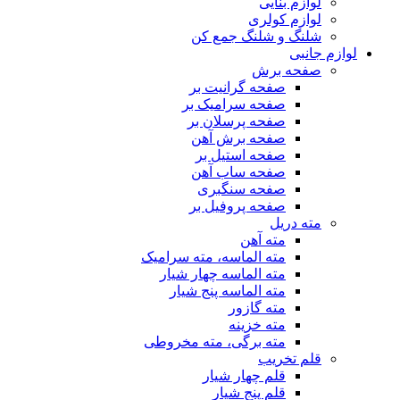
لوازم بنایی
لوازم کولری
شلنگ و شلنگ جمع کن
لوازم جانبی
صفحه برش
صفحه گرانیت بر
صفحه سرامیک بر
صفحه پرسلان بر
صفحه برش آهن
صفحه استیل بر
صفحه ساب آهن
صفحه سنگبری
صفحه پروفیل بر
مته دریل
مته آهن
مته الماسه، مته سرامیک
مته الماسه چهار شیار
مته الماسه پنج شیار
مته گازور
مته خزینه
مته برگی، مته مخروطی
قلم تخریب
قلم چهار شیار
قلم پنج شیار