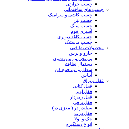
چسب حرارتی
چسب های ساختمانی
چسب کاشی و سرامیک
چسب بتن
چسب سنگ
اسپری فوم
چسب کاغذ دیواری
چسب ماستیک
محصولات نظافتی
جارو و برس
تی نخی و زمین شوی
دستمال نظافتی
سطل و آب جمع کن
آبپاش
قفل و یراق
قفل کتابی
قفل آویز
قفل رمزدار
قفل برقی
سیلندر در ( مغزی در)
قفل درب
جک و لولا
انواع دستگیره