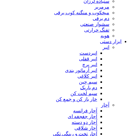
سنباده لرزان
مرمربر
میخکوب و منگنه کوب برقی
دم برقی
سشوار صنعتی
تفنگ حرارتی
هویه
ابزار دستی
انبر
انبردست
انبر قفلی
انبر پرچ
انبر آرماتور بندی
انبر کلاغی
سیم چین
دم باریک
سیم لخت کن
خار باز کن و جمع کن
آچار
آچار فرانسه
آچار جغجغه ای
آچار دو دسته
آچار شلاقی
آچار تخت و رینگی تکی