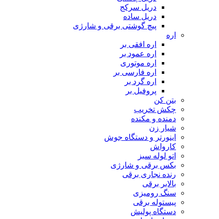
دریل سرکج
دریل ساده
پیچ گوشتی برقی و شارژی
اره
اره افقی بر
اره عمود بر
اره موتوری
اره فارسی بر
اره گرد بر
پروفیل بر
بتن کن
چکش تخریب
دمنده و مکنده
شیار زن
اینورتر و دستگاه جوش
کارواش
اتو لوله سبز
بکس برقی و شارژی
رنده نجاری برقی
بالابر برقی
سنگ رومیزی
پیستوله برقی
دستگاه پولیش