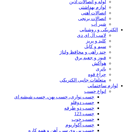
لوله و اتصالات آذین
لوازم بهداشتی
اتصالات آهنی
اتصالات برنجی
شیر آب
الکتریکی و روشنایی
لامپ ال ای دی
کلید و پریز
سیم و کابل
چند راهی و محافظ ولتاژ
فیوز و جعبه برق
هواکش
باتری
چراغ قوه
متعلقات جانبی الکتریکی
لوازم ساختمانی
انواع چسب
چسب نواری، چسب پهن، چسب شیشه ای
چسب دوقلو
چسب دو طرفه
چسب 123
چسب چوب
چسب آکواریوم
چسب پی وی سی، آهن و همه کاره