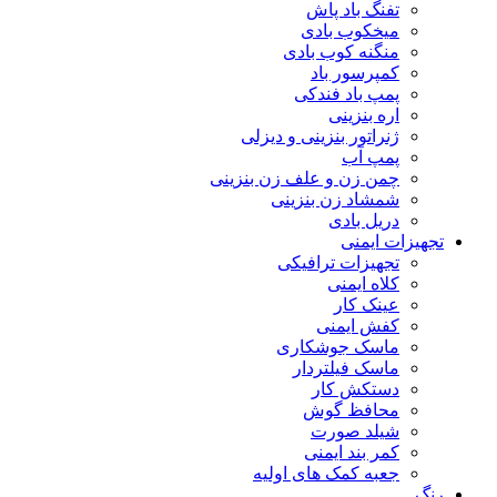
تفنگ باد پاش
میخکوب بادی
منگنه کوب بادی
کمپرسور باد
پمپ باد فندکی
اره بنزینی
ژنراتور بنزینی و دیزلی
پمپ آب
چمن زن و علف زن بنزینی
شمشاد زن بنزینی
دریل بادی
تجهیزات ایمنی
تجهیزات ترافیکی
کلاه ایمنی
عینک کار
کفش ایمنی
ماسک جوشکاری
ماسک فیلتردار
دستکش کار
محافظ گوش
شیلد صورت
کمر بند ایمنی
جعبه کمک های اولیه
رنگ