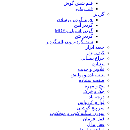
قلم شش گوش
قلم پیکور
گردبر
خرید گردبر پرسلان
گردبر آهن
گردبر استیل و MDF
گردبر بتن
ست گردبر و دنباله گردبر
جعبه ابزار
کیف ابزار
چراغ پیشانی
تیغ اره
قلاویز و حدیده
پد سنباده و پولیش
صفحه سنباده
پیچ و مهره
جک و خرک
درجه باد
لوازم کارواش
سر پیچ گوشتی
سوزن منگنه کوب و میخکوب
قفل فرمان
قفل پدال
انواع تبدیل ها