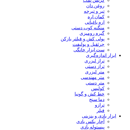
گریس پمپ
روغن دان
تبر و تبرچه
کمان اره
اره باغبانی
منگنه کوب دستی
گیره رومیزی
پولی کش و فیلتر بازکن
جرثقیل و پولیفت
ست ابزار خانگی
ابزار اندازه‌گیری
تراز لیزری
تراز دستی
متر لیزری
متر مهندسی
متر دستی
کولیس
خط کش و گونیا
دما سنج
ترازو
فیلر
ابزار بادی و بنزینی
آچار بکس بادی
پیستوله بادی