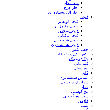
ست آچار
آچار چرخ
آچار آلن وستاره ای
قیچی
قیچی لوله بر
قیچی مفتول بر
قیچی ورق بر
قیچی باغبانی
قیچی شاخه زن
قیچی شمشاد زن
جعبه بکس
بکس تکی و متعلقات
چکش و پتک
قلم بنایی
پیچ دستی
کاتر
الماس شیشه بری
سرامیک بر دستی
مغار
پیچ گوشتی
ست پیچ گوشتی
فازمتر
تلمبه