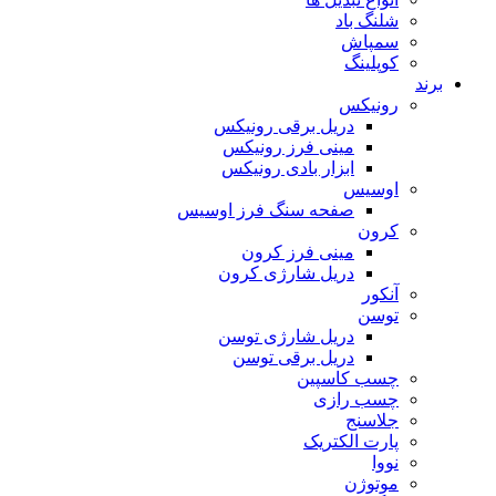
شلنگ باد
سمپاش
کوپلینگ
برند
رونیکس
دریل برقی رونیکس
مینی فرز رونیکس
ابزار بادی رونیکس
اوسیس
صفحه سنگ فرز اوسیس
کرون
مینی فرز کرون
دریل شارژی کرون
آنکور
توسن
دریل شارژی توسن
دریل برقی توسن
چسب کاسپین
چسب رازی
جلاسنج
پارت الکتریک
نووا
موتوژن