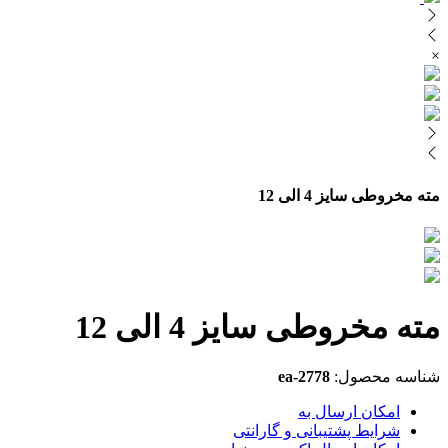
×
مته مخروطی سایز 4 الی 12
مته مخروطی سایز 4 الی 12
شناسه محصول:
ea-2778
امکان ارسال به
شرایط پشتیبانی و گارانتی