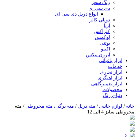
رنگ سحر
دی سی ای
انواع دریل دی سی ای
دوپلی کالر
آریا
کنزاکس
لوکمس
بوتنی
اکتیو
آیرون مکس
ابزار باغبانی
خدمات
ابزار نجاری
ابزار آهنگری
ابزار تعمیرگاهی
محصولات
دنیای رنگ
خانه
/
لوازم جانبی
/
مته دریل
/
مته برگی، مته مخروطی
/ مته
مخروطی سایز 4 الی 12