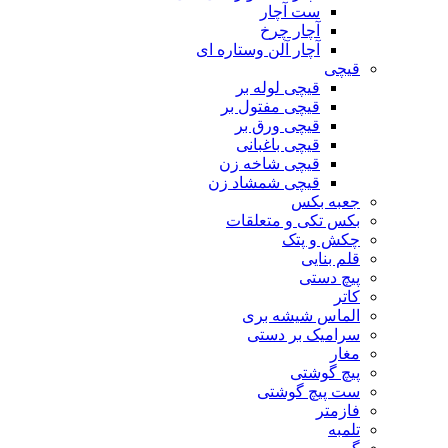
ست آچار
آچار چرخ
آچار آلن وستاره ای
قیچی
قیچی لوله بر
قیچی مفتول بر
قیچی ورق بر
قیچی باغبانی
قیچی شاخه زن
قیچی شمشاد زن
جعبه بکس
بکس تکی و متعلقات
چکش و پتک
قلم بنایی
پیچ دستی
کاتر
الماس شیشه بری
سرامیک بر دستی
مغار
پیچ گوشتی
ست پیچ گوشتی
فازمتر
تلمبه