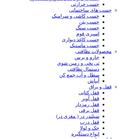
چسب حرارتی
چسب های ساختمانی
چسب کاشی و سرامیک
چسب بتن
چسب سنگ
اسپری فوم
چسب کاغذ دیواری
چسب ماستیک
محصولات نظافتی
جارو و برس
تی نخی و زمین شوی
دستمال نظافتی
سطل و آب جمع کن
آبپاش
قفل و یراق
قفل کتابی
قفل آویز
قفل رمزدار
قفل برقی
سیلندر در ( مغزی در)
قفل درب
جک و لولا
انواع دستگیره