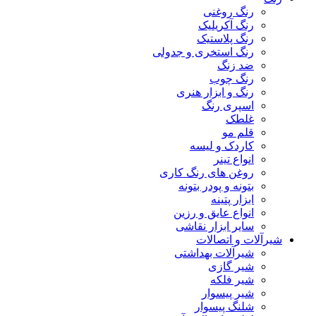
رنگ روغنی
رنگ آکریلیک
رنگ پلاستیک
رنگ استخری و جدولی
ضد زنگ
رنگ چوب
رنگ و ابزار هنری
اسپری رنگ
غلطک
قلم مو
کاردک و لیسه
انواع تینر
روغن های رنگ کاری
بتونه و پودر بتونه
ابزار پتینه
انواع عایق و رزین
سایر ابزار نقاشی
شیرآلات و اتصالات
شیرآلات بهداشتی
شیر گازی
شیر فلکه
شیر پیسوار
شلنگ پیسوار