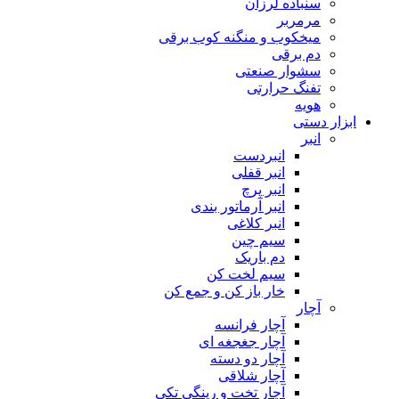
سنباده لرزان
مرمربر
میخکوب و منگنه کوب برقی
دم برقی
سشوار صنعتی
تفنگ حرارتی
هویه
ابزار دستی
انبر
انبردست
انبر قفلی
انبر پرچ
انبر آرماتور بندی
انبر کلاغی
سیم چین
دم باریک
سیم لخت کن
خار باز کن و جمع کن
آچار
آچار فرانسه
آچار جغجغه ای
آچار دو دسته
آچار شلاقی
آچار تخت و رینگی تکی