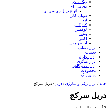
رنگ سحر
دی سی ای
انواع دریل دی سی ای
دوپلی کالر
آریا
کنزاکس
لوکمس
بوتنی
اکتیو
آیرون مکس
ابزار باغبانی
خدمات
ابزار نجاری
ابزار آهنگری
ابزار تعمیرگاهی
محصولات
دنیای رنگ
خانه
/
ابزار برقی و شارژی
/
دریل
/ دریل سرکج
دریل سرکج
2 آیتم
در حال نمایش