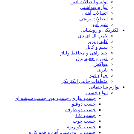
لوله و اتصالات آذین
لوازم بهداشتی
اتصالات آهنی
اتصالات برنجی
شیر آب
الکتریکی و روشنایی
لامپ ال ای دی
کلید و پریز
سیم و کابل
چند راهی و محافظ ولتاژ
فیوز و جعبه برق
هواکش
باتری
چراغ قوه
متعلقات جانبی الکتریکی
لوازم ساختمانی
انواع چسب
چسب نواری، چسب پهن، چسب شیشه ای
چسب دوقلو
چسب دو طرفه
چسب 123
چسب چوب
چسب آکواریوم
چسب پی وی سی، آهن و همه کاره