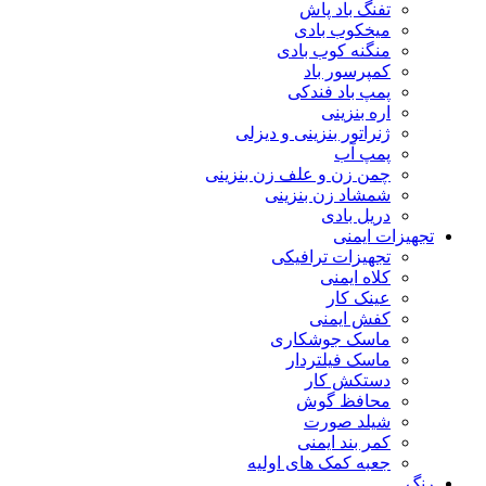
تفنگ باد پاش
میخکوب بادی
منگنه کوب بادی
کمپرسور باد
پمپ باد فندکی
اره بنزینی
ژنراتور بنزینی و دیزلی
پمپ آب
چمن زن و علف زن بنزینی
شمشاد زن بنزینی
دریل بادی
تجهیزات ایمنی
تجهیزات ترافیکی
کلاه ایمنی
عینک کار
کفش ایمنی
ماسک جوشکاری
ماسک فیلتردار
دستکش کار
محافظ گوش
شیلد صورت
کمر بند ایمنی
جعبه کمک های اولیه
رنگ