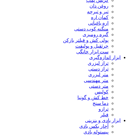
گریس پمپ
روغن دان
تبر و تبرچه
کمان اره
اره باغبانی
منگنه کوب دستی
گیره رومیزی
پولی کش و فیلتر بازکن
جرثقیل و پولیفت
ست ابزار خانگی
ابزار اندازه‌گیری
تراز لیزری
تراز دستی
متر لیزری
متر مهندسی
متر دستی
کولیس
خط کش و گونیا
دما سنج
ترازو
فیلر
ابزار بادی و بنزینی
آچار بکس بادی
پیستوله بادی