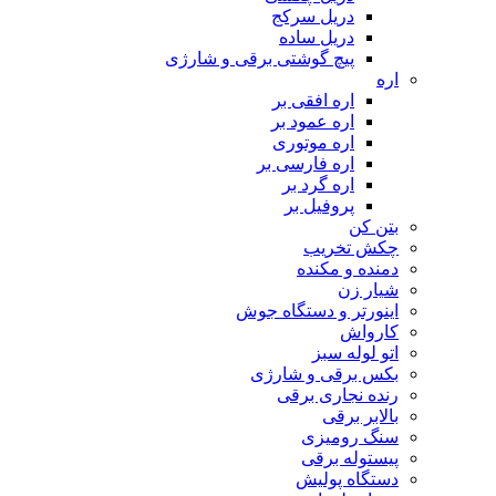
دریل سرکج
دریل ساده
پیچ گوشتی برقی و شارژی
اره
اره افقی بر
اره عمود بر
اره موتوری
اره فارسی بر
اره گرد بر
پروفیل بر
بتن کن
چکش تخریب
دمنده و مکنده
شیار زن
اینورتر و دستگاه جوش
کارواش
اتو لوله سبز
بکس برقی و شارژی
رنده نجاری برقی
بالابر برقی
سنگ رومیزی
پیستوله برقی
دستگاه پولیش