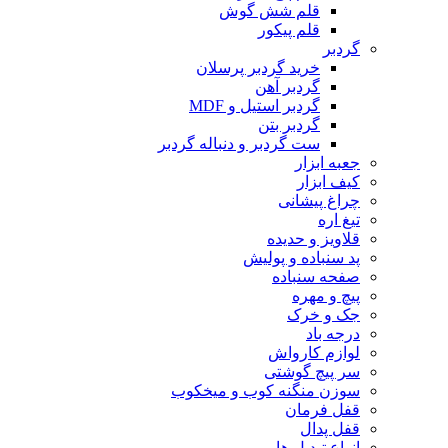
قلم شش گوش
قلم پیکور
گردبر
خرید گردبر پرسلان
گردبر آهن
گردبر استیل و MDF
گردبر بتن
ست گردبر و دنباله گردبر
جعبه ابزار
کیف ابزار
چراغ پیشانی
تیغ اره
قلاویز و حدیده
پد سنباده و پولیش
صفحه سنباده
پیچ و مهره
جک و خرک
درجه باد
لوازم کارواش
سر پیچ گوشتی
سوزن منگنه کوب و میخکوب
قفل فرمان
قفل پدال
انواع تبدیل ها