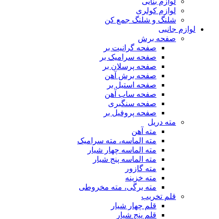
لوازم بنایی
لوازم کولری
شلنگ و شلنگ جمع کن
لوازم جانبی
صفحه برش
صفحه گرانیت بر
صفحه سرامیک بر
صفحه پرسلان بر
صفحه برش آهن
صفحه استیل بر
صفحه ساب آهن
صفحه سنگبری
صفحه پروفیل بر
مته دریل
مته آهن
مته الماسه، مته سرامیک
مته الماسه چهار شیار
مته الماسه پنج شیار
مته گازور
مته خزینه
مته برگی، مته مخروطی
قلم تخریب
قلم چهار شیار
قلم پنج شیار