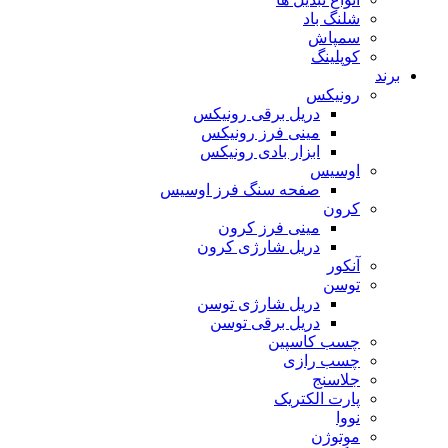
شلنگ باد
سمپاش
کوپلینگ
برند
رونیکس
دریل برقی رونیکس
مینی فرز رونیکس
ابزار بادی رونیکس
اوسیس
صفحه سنگ فرز اوسیس
کرون
مینی فرز کرون
دریل شارژی کرون
آنکور
توسن
دریل شارژی توسن
دریل برقی توسن
چسب کاسپین
چسب رازی
جلاسنج
پارت الکتریک
نووا
موتوژن