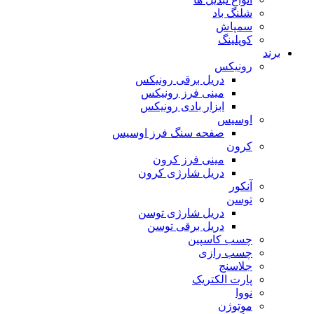
شلنگ باد
سمپاش
کوپلینگ
برند
رونیکس
دریل برقی رونیکس
مینی فرز رونیکس
ابزار بادی رونیکس
اوسیس
صفحه سنگ فرز اوسیس
کرون
مینی فرز کرون
دریل شارژی کرون
آنکور
توسن
دریل شارژی توسن
دریل برقی توسن
چسب کاسپین
چسب رازی
جلاسنج
پارت الکتریک
نووا
موتوژن