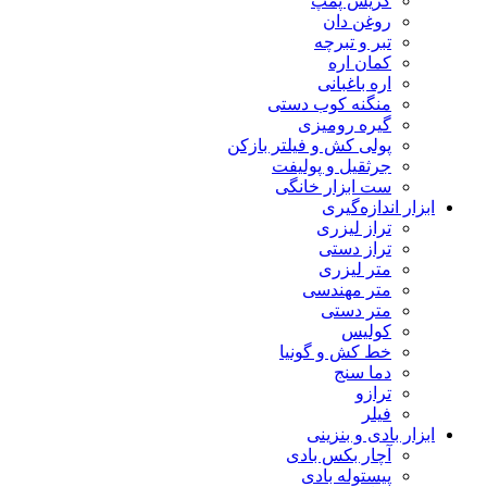
گریس پمپ
روغن دان
تبر و تبرچه
کمان اره
اره باغبانی
منگنه کوب دستی
گیره رومیزی
پولی کش و فیلتر بازکن
جرثقیل و پولیفت
ست ابزار خانگی
ابزار اندازه‌گیری
تراز لیزری
تراز دستی
متر لیزری
متر مهندسی
متر دستی
کولیس
خط کش و گونیا
دما سنج
ترازو
فیلر
ابزار بادی و بنزینی
آچار بکس بادی
پیستوله بادی