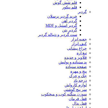
قلم شش گوش
قلم پیکور
گردبر
خرید گردبر پرسلان
گردبر آهن
گردبر استیل و MDF
گردبر بتن
ست گردبر و دنباله گردبر
جعبه ابزار
کیف ابزار
چراغ پیشانی
تیغ اره
قلاویز و حدیده
پد سنباده و پولیش
صفحه سنباده
پیچ و مهره
جک و خرک
درجه باد
لوازم کارواش
سر پیچ گوشتی
سوزن منگنه کوب و میخکوب
قفل فرمان
قفل پدال
انواع تبدیل ها