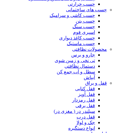
چسب حرارتی
چسب های ساختمانی
چسب کاشی و سرامیک
چسب بتن
چسب سنگ
اسپری فوم
چسب کاغذ دیواری
چسب ماستیک
محصولات نظافتی
جارو و برس
تی نخی و زمین شوی
دستمال نظافتی
سطل و آب جمع کن
آبپاش
قفل و یراق
قفل کتابی
قفل آویز
قفل رمزدار
قفل برقی
سیلندر در ( مغزی در)
قفل درب
جک و لولا
انواع دستگیره