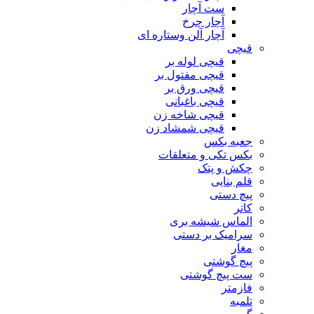
ست آچار
آچار چرخ
آچار آلن وستاره ای
قیچی
قیچی لوله بر
قیچی مفتول بر
قیچی ورق بر
قیچی باغبانی
قیچی شاخه زن
قیچی شمشاد زن
جعبه بکس
بکس تکی و متعلقات
چکش و پتک
قلم بنایی
پیچ دستی
کاتر
الماس شیشه بری
سرامیک بر دستی
مغار
پیچ گوشتی
ست پیچ گوشتی
فازمتر
تلمبه