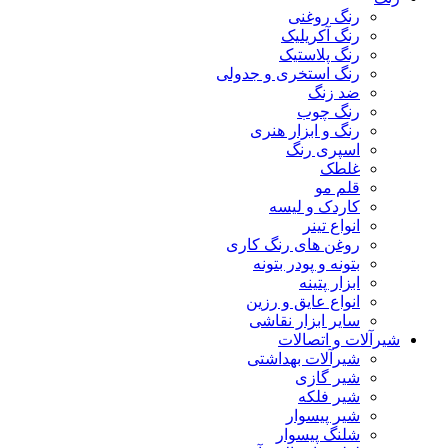
رنگ روغنی
رنگ آکریلیک
رنگ پلاستیک
رنگ استخری و جدولی
ضد زنگ
رنگ چوب
رنگ و ابزار هنری
اسپری رنگ
غلطک
قلم مو
کاردک و لیسه
انواع تینر
روغن های رنگ کاری
بتونه و پودر بتونه
ابزار پتینه
انواع عایق و رزین
سایر ابزار نقاشی
شیرآلات و اتصالات
شیرآلات بهداشتی
شیر گازی
شیر فلکه
شیر پیسوار
شلنگ پیسوار