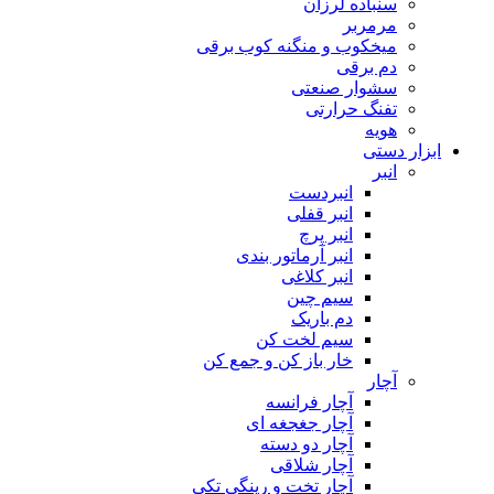
سنباده لرزان
مرمربر
میخکوب و منگنه کوب برقی
دم برقی
سشوار صنعتی
تفنگ حرارتی
هویه
ابزار دستی
انبر
انبردست
انبر قفلی
انبر پرچ
انبر آرماتور بندی
انبر کلاغی
سیم چین
دم باریک
سیم لخت کن
خار باز کن و جمع کن
آچار
آچار فرانسه
آچار جغجغه ای
آچار دو دسته
آچار شلاقی
آچار تخت و رینگی تکی