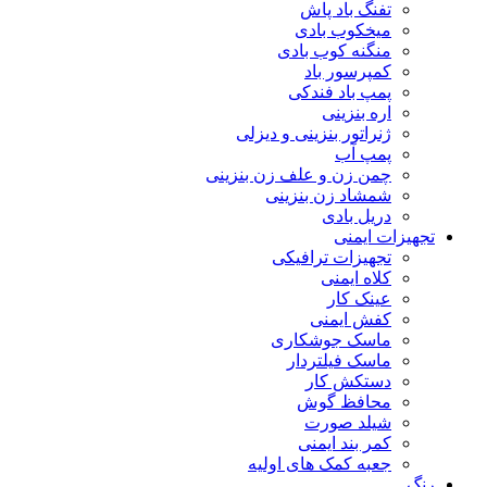
تفنگ باد پاش
میخکوب بادی
منگنه کوب بادی
کمپرسور باد
پمپ باد فندکی
اره بنزینی
ژنراتور بنزینی و دیزلی
پمپ آب
چمن زن و علف زن بنزینی
شمشاد زن بنزینی
دریل بادی
تجهیزات ایمنی
تجهیزات ترافیکی
کلاه ایمنی
عینک کار
کفش ایمنی
ماسک جوشکاری
ماسک فیلتردار
دستکش کار
محافظ گوش
شیلد صورت
کمر بند ایمنی
جعبه کمک های اولیه
رنگ