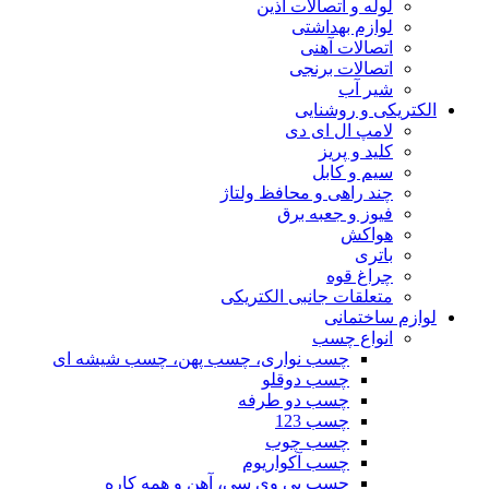
لوله و اتصالات آذین
لوازم بهداشتی
اتصالات آهنی
اتصالات برنجی
شیر آب
الکتریکی و روشنایی
لامپ ال ای دی
کلید و پریز
سیم و کابل
چند راهی و محافظ ولتاژ
فیوز و جعبه برق
هواکش
باتری
چراغ قوه
متعلقات جانبی الکتریکی
لوازم ساختمانی
انواع چسب
چسب نواری، چسب پهن، چسب شیشه ای
چسب دوقلو
چسب دو طرفه
چسب 123
چسب چوب
چسب آکواریوم
چسب پی وی سی، آهن و همه کاره