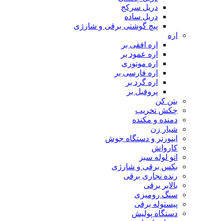
دریل سرکج
دریل ساده
پیچ گوشتی برقی و شارژی
اره
اره افقی بر
اره عمود بر
اره موتوری
اره فارسی بر
اره گرد بر
پروفیل بر
بتن کن
چکش تخریب
دمنده و مکنده
شیار زن
اینورتر و دستگاه جوش
کارواش
اتو لوله سبز
بکس برقی و شارژی
رنده نجاری برقی
بالابر برقی
سنگ رومیزی
پیستوله برقی
دستگاه پولیش