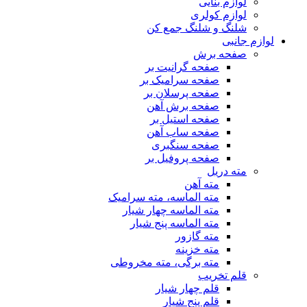
لوازم بنایی
لوازم کولری
شلنگ و شلنگ جمع کن
لوازم جانبی
صفحه برش
صفحه گرانیت بر
صفحه سرامیک بر
صفحه پرسلان بر
صفحه برش آهن
صفحه استیل بر
صفحه ساب آهن
صفحه سنگبری
صفحه پروفیل بر
مته دریل
مته آهن
مته الماسه، مته سرامیک
مته الماسه چهار شیار
مته الماسه پنج شیار
مته گازور
مته خزینه
مته برگی، مته مخروطی
قلم تخریب
قلم چهار شیار
قلم پنج شیار