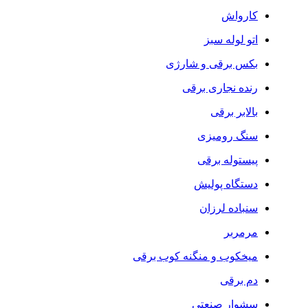
کارواش
اتو لوله سبز
بکس برقی و شارژی
رنده نجاری برقی
بالابر برقی
سنگ رومیزی
پیستوله برقی
دستگاه پولیش
سنباده لرزان
مرمربر
میخکوب و منگنه کوب برقی
دم برقی
سشوار صنعتی