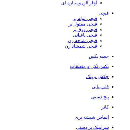
آچار آلن وستاره ای
قیچی
قیچی لوله بر
قیچی مفتول بر
قیچی ورق بر
قیچی باغبانی
قیچی شاخه زن
قیچی شمشاد زن
جعبه بکس
بکس تکی و متعلقات
چکش و پتک
قلم بنایی
پیچ دستی
کاتر
الماس شیشه بری
سرامیک بر دستی