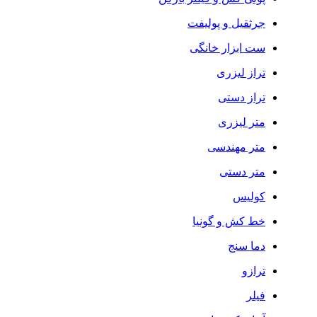
جرثقیل و پولیفت
ست ابزار خانگی
تراز لیزری
تراز دستی
متر لیزری
متر مهندسی
متر دستی
کولیس
خط کش و گونیا
دما سنج
ترازو
فیلر