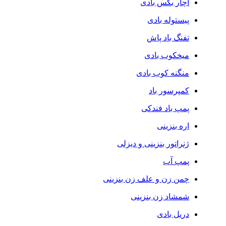
آچار بکس بادی
پیستوله بادی
تفنگ باد پاش
میخکوب بادی
منگنه کوب بادی
کمپرسور باد
پمپ باد فندکی
اره بنزینی
ژنراتور بنزینی و دیزلی
پمپ آب
چمن زن و علف زن بنزینی
شمشاد زن بنزینی
دریل بادی