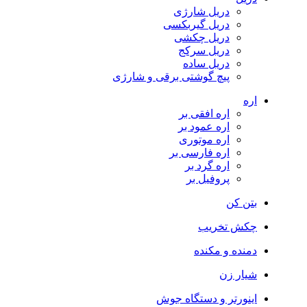
دریل شارژی
دریل گیربکسی
دریل چکشی
دریل سرکج
دریل ساده
پیچ گوشتی برقی و شارژی
اره
اره افقی بر
اره عمود بر
اره موتوری
اره فارسی بر
اره گرد بر
پروفیل بر
بتن کن
چکش تخریب
دمنده و مکنده
شیار زن
اینورتر و دستگاه جوش