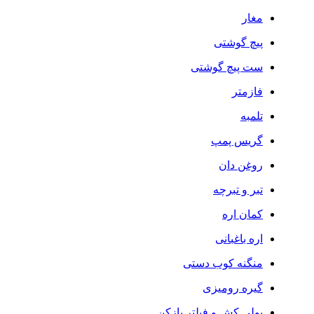
مغار
پیچ گوشتی
ست پیچ گوشتی
فازمتر
تلمبه
گریس پمپ
روغن دان
تبر و تبرچه
کمان اره
اره باغبانی
منگنه کوب دستی
گیره رومیزی
پولی کش و فیلتر بازکن