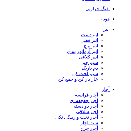
تفنگ حرارتی
هویه
انبر
انبردست
انبر قفلی
انبر پرچ
انبر آرماتور بندی
انبر کلاغی
سیم چین
دم باریک
سیم لخت کن
خار باز کن و جمع کن
آچار
آچار فرانسه
آچار جغجغه ای
آچار دو دسته
آچار شلاقی
آچار تخت و رینگی تکی
ست آچار
آچار چرخ