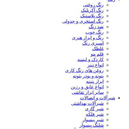
رنگ روغنی
رنگ آکریلیک
رنگ پلاستیک
رنگ استخری و جدولی
ضد زنگ
رنگ چوب
رنگ و ابزار هنری
اسپری رنگ
غلطک
قلم مو
کاردک و لیسه
انواع تینر
روغن های رنگ کاری
بتونه و پودر بتونه
ابزار پتینه
انواع عایق و رزین
سایر ابزار نقاشی
شیرآلات و اتصالات
شیرآلات بهداشتی
شیر گازی
شیر فلکه
شیر پیسوار
شلنگ پیسوار