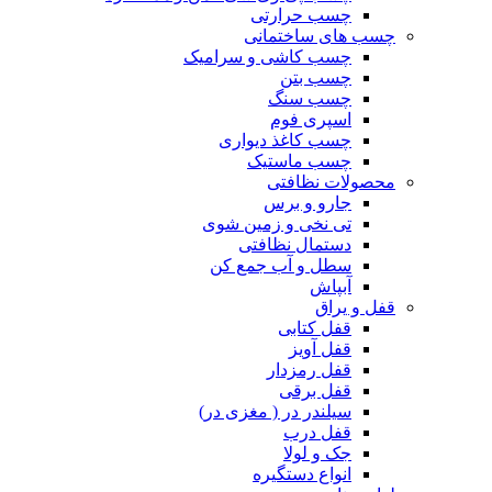
چسب حرارتی
چسب های ساختمانی
چسب کاشی و سرامیک
چسب بتن
چسب سنگ
اسپری فوم
چسب کاغذ دیواری
چسب ماستیک
محصولات نظافتی
جارو و برس
تی نخی و زمین شوی
دستمال نظافتی
سطل و آب جمع کن
آبپاش
قفل و یراق
قفل کتابی
قفل آویز
قفل رمزدار
قفل برقی
سیلندر در ( مغزی در)
قفل درب
جک و لولا
انواع دستگیره