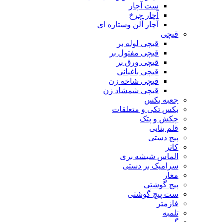
ست آچار
آچار چرخ
آچار آلن وستاره ای
قیچی
قیچی لوله بر
قیچی مفتول بر
قیچی ورق بر
قیچی باغبانی
قیچی شاخه زن
قیچی شمشاد زن
جعبه بکس
بکس تکی و متعلقات
چکش و پتک
قلم بنایی
پیچ دستی
کاتر
الماس شیشه بری
سرامیک بر دستی
مغار
پیچ گوشتی
ست پیچ گوشتی
فازمتر
تلمبه