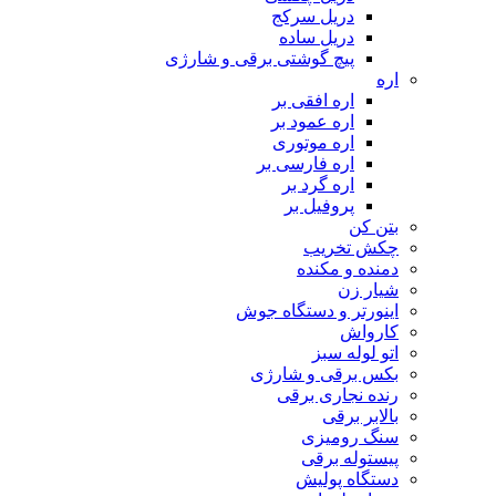
دریل سرکج
دریل ساده
پیچ گوشتی برقی و شارژی
اره
اره افقی بر
اره عمود بر
اره موتوری
اره فارسی بر
اره گرد بر
پروفیل بر
بتن کن
چکش تخریب
دمنده و مکنده
شیار زن
اینورتر و دستگاه جوش
کارواش
اتو لوله سبز
بکس برقی و شارژی
رنده نجاری برقی
بالابر برقی
سنگ رومیزی
پیستوله برقی
دستگاه پولیش