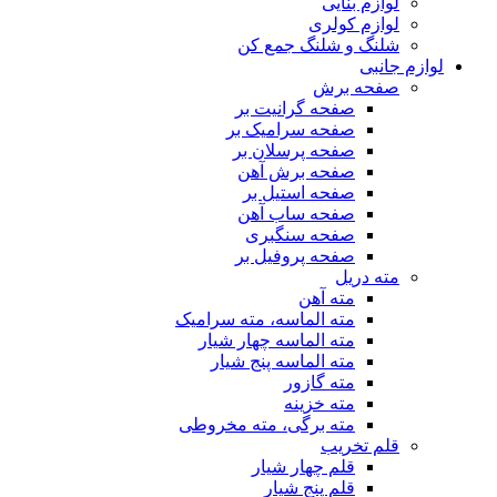
لوازم بنایی
لوازم کولری
شلنگ و شلنگ جمع کن
لوازم جانبی
صفحه برش
صفحه گرانیت بر
صفحه سرامیک بر
صفحه پرسلان بر
صفحه برش آهن
صفحه استیل بر
صفحه ساب آهن
صفحه سنگبری
صفحه پروفیل بر
مته دریل
مته آهن
مته الماسه، مته سرامیک
مته الماسه چهار شیار
مته الماسه پنج شیار
مته گازور
مته خزینه
مته برگی، مته مخروطی
قلم تخریب
قلم چهار شیار
قلم پنج شیار