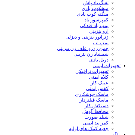
تفنگ باد پاش
میخکوب بادی
منگنه کوب بادی
کمپرسور باد
پمپ باد فندکی
اره بنزینی
ژنراتور بنزینی و دیزلی
پمپ آب
چمن زن و علف زن بنزینی
شمشاد زن بنزینی
دریل بادی
تجهیزات ایمنی
تجهیزات ترافیکی
کلاه ایمنی
عینک کار
کفش ایمنی
ماسک جوشکاری
ماسک فیلتردار
دستکش کار
محافظ گوش
شیلد صورت
کمر بند ایمنی
جعبه کمک های اولیه
رنگ