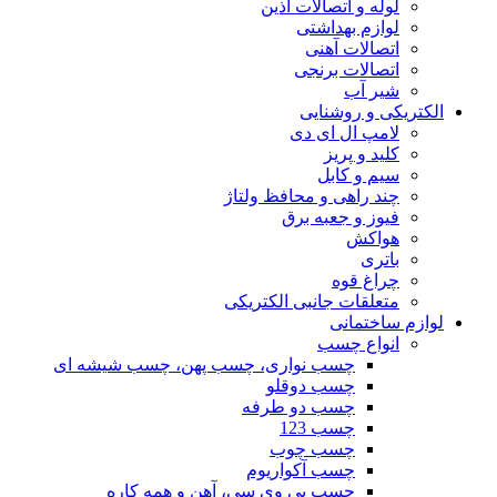
لوله و اتصالات آذین
لوازم بهداشتی
اتصالات آهنی
اتصالات برنجی
شیر آب
الکتریکی و روشنایی
لامپ ال ای دی
کلید و پریز
سیم و کابل
چند راهی و محافظ ولتاژ
فیوز و جعبه برق
هواکش
باتری
چراغ قوه
متعلقات جانبی الکتریکی
لوازم ساختمانی
انواع چسب
چسب نواری، چسب پهن، چسب شیشه ای
چسب دوقلو
چسب دو طرفه
چسب 123
چسب چوب
چسب آکواریوم
چسب پی وی سی، آهن و همه کاره