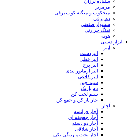
سنباده لرزان
مرمربر
میخکوب و منگنه کوب برقی
دم برقی
سشوار صنعتی
تفنگ حرارتی
هویه
ابزار دستی
انبر
انبردست
انبر قفلی
انبر پرچ
انبر آرماتور بندی
انبر کلاغی
سیم چین
دم باریک
سیم لخت کن
خار باز کن و جمع کن
آچار
آچار فرانسه
آچار جغجغه ای
آچار دو دسته
آچار شلاقی
آچار تخت و رینگی تکی