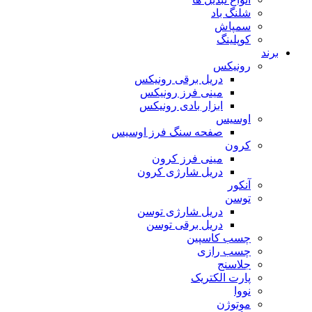
شلنگ باد
سمپاش
کوپلینگ
برند
رونیکس
دریل برقی رونیکس
مینی فرز رونیکس
ابزار بادی رونیکس
اوسیس
صفحه سنگ فرز اوسیس
کرون
مینی فرز کرون
دریل شارژی کرون
آنکور
توسن
دریل شارژی توسن
دریل برقی توسن
چسب کاسپین
چسب رازی
جلاسنج
پارت الکتریک
نووا
موتوژن