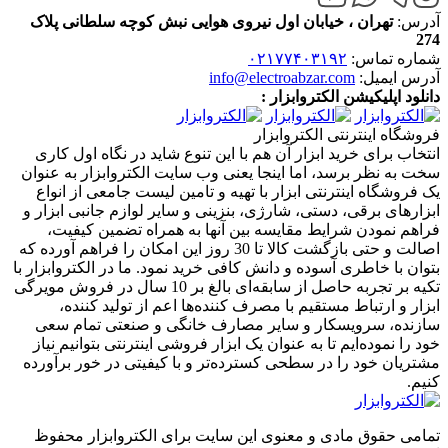
آدرس:
تهران ، خیابان اول نیروی هوایی نبش کوچه سلطانی پلاک
274
شماره تماس:
۰۲۱۷۷۴۰۳۱۹۲
آدرس ایمیل:
info@electroabzar.com
دانلود اپلیکیشن الکتروابزار :
فروشگاه اینترنتی الکتروابزار
انتخاب برای خرید ابزار آن هم با این تنوع شاید در نگاه اول کاری
سخت به نظر برسد، اما اینجا یعنی وب سایت الکتروابزار به عنوان
یک فروشگاه اینترنتی ابزار با تهیه و تامین لیست جامعی از انواع
ابزار‌های برقی، دستی، شارژی، بنزینی و سایر لوازم جانبی ابزار و
فراهم نمودن شرایط مقایسه بین آنها به همراه تضمین کیفیت،
اصالت و حتی بازگشت کالا تا 30 روز این امکان را فراهم آورده که
بتوان با خاطری آسوده و دانش کافی خرید نمود. ما در الکتروابزار با
تکیه بر تجربه حاصل از سابقه‌ای بالغ بر 10 سال در فروش مویرگی
ابزار و ارتباط مستقیم با مصرف کننده‌ها اعم از تولید کننده،
سازنده، سرویسکار و سایر مصارف خانگی و صنعتی تمام سعی
خود را نموده‌ایم تا به عنوان یک ابزار فروشی اینترنتی بتوانیم نیاز
مشتریان خود را در سطحی کسترده‌تر و با کیفیتی در خور برآورده
کنیم.
تمامی حقوق مادی و معنوی این سایت برای الکتروابزار محفوظ