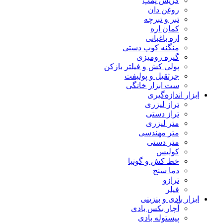
گریس پمپ
روغن دان
تبر و تبرچه
کمان اره
اره باغبانی
منگنه کوب دستی
گیره رومیزی
پولی کش و فیلتر بازکن
جرثقیل و پولیفت
ست ابزار خانگی
ابزار اندازه‌گیری
تراز لیزری
تراز دستی
متر لیزری
متر مهندسی
متر دستی
کولیس
خط کش و گونیا
دما سنج
ترازو
فیلر
ابزار بادی و بنزینی
آچار بکس بادی
پیستوله بادی