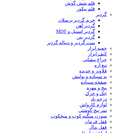
قلم شش گوش
قلم پیکور
گردبر
خرید گردبر پرسلان
گردبر آهن
گردبر استیل و MDF
گردبر بتن
ست گردبر و دنباله گردبر
جعبه ابزار
کیف ابزار
چراغ پیشانی
تیغ اره
قلاویز و حدیده
پد سنباده و پولیش
صفحه سنباده
پیچ و مهره
جک و خرک
درجه باد
لوازم کارواش
سر پیچ گوشتی
سوزن منگنه کوب و میخکوب
قفل فرمان
قفل پدال
انواع تبدیل ها