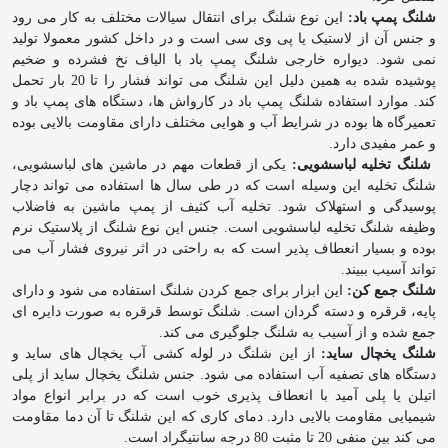
شلنگ پمپ باد:
این نوع شلنگ برای انتقال سیالات مختلف
به کار می رود
و جنس آن از لاستیک یا پی وی سی است و در داخل کشور معمولا تولید
نمی شود. دیواره خارجی شلنگ پمپ باد با الیاف نخ فشرده و ضخیم
پوشیده شده به همین دلیل این شلنگ می تواند فشار را تا 20 بار تحمل
کند. موارد استفاده شلنگ پمپ باد در کارواش ها، دستگاه های پمپ باد و
تعمیرگاه ها بوده در شرایط آب و هوایی مختلف دارای مقاومت بالایی بوده
و عمر مفیدی دارد.
شلنگ تخلیه لباسشویی:
یکی از قطعات مهم در ماشین های لباسشویی،
شلنگ تخلیه این وسیله است که در طی سال ها استفاده می تواند دچار
پوسیدگی و استهلاک شود. تخلیه آب کثیف از پمپ ماشین به فاضلاب
وظیفه شلنگ تخلیه لباسشویی است. جنس این نوع شلنگ از پلاستیک نرم
بوده و بسیار انعطاف پذیر است که به راحتی در اثر نیروی فشار آب می
تواند آسیب ببیند.
شلنگ جمع کن:
این ابزار برای جمع کردن شلنگ استفاده می شود و دارای
پایه، قرقره و دسته گردان است. شلنگ توسط قرقره به صورت دایره ای
جمع شده و از آسیب به شلنگ جلوگیری می کند.
شلنگ یخچال ساید:
از این شلنگ در لوله کشی آب یخچال های ساید و
دستگاه های تصفیه آب استفاده می شود. جنس شلنگ یخچال ساید از پلی
اتیلن یا پلی آمید با انعطاف پذیری خوب است که در برابر انواع مواد
شیمیایی مقاومت بالایی دارد. دمای کاری که این شلنگ تا آن دما مقاومت
می کند بین منفی 20 تا مثبت 80 درجه سانتیگراد است.