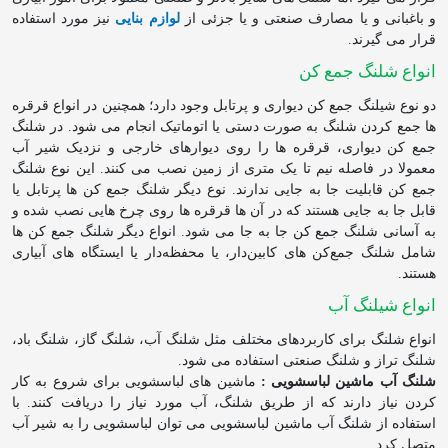
و باغبانی و یا مصارف صنعتی و یا جزئی از
لوازم بنایی
نیز مورد استفاده
قرار می گیرند.
انواع شلنگ جمع کن
دو نوع شیلنگ جمع کن دیواری و پرتابل وجود دارد؛ همچنین در انواع قرقره
ها جمع کردن شلنگ به صورت دستی یا اتوماتیک انجام می شود. در شلنگ
جمع کن دیواری، قرقره ها را روی دیوارهای خارجی و نزدیک شیر آب
معمولا در فاصله نیم تا یک متری از زمین نصب می کنند. این نوع شلنگ
جمع کن قابلیت جا به جایی ندارند. نوع دیگر شلنگ جمع کن ها پرتابل یا
قابل جا به جایی هستند که در آن ها قرقره ها روی چرخ هایی نصب شده و
به آسانی شلنگ جمع کن جا به جا می شود. انواع دیگر شلنگ جمع کن ها
شامل شلنگ‌ جمع‌کن‌ های کابین‌دار، یا محفظه‌دار یا ایستگاه ‌های آبیاری
هستند.
انواع شیلنگ آب
انواع شلنگ برای کاربردهای مختلف مثل شلنگ آب، شلنگ گاز، شلنگ باد،
شلنگ تراز و شلنگ صنعتی استفاده می شود.
شلنگ آب ماشین لباسشویی :
ماشین های لباسشویی برای شروع به کار
کردن نیاز دارند که از طریق شلنگ، آب مورد نیاز را دریافت کنند. با
استفاده از شلنگ آب ماشین لباسشویی می توان لباسشویی را به شیر آب
متصل کرد.