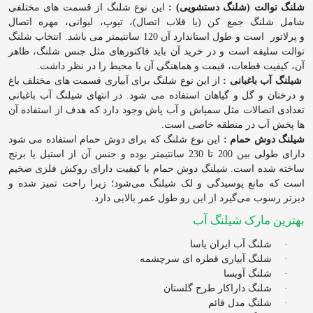
شلنگ توالت (شلنگ دستشویی) :
این نوع شلنگ از قسمت های مختلفی
شامل شلنگ جمع کن (یا قلاب اتصال)، تیوپ، لیوانی، مهره اتصال
و پرلاتور
است و طول استاندارد آن 120 سانتیمتر می باشد. انتخاب شلنگ
توالت سلیقه است و در خرید آن باید فاکتورهای مثل جنس شلنگ، ظاهر
آن، کیفیت قطعات، قیمت و هماهنگی آن با محیط را در نظر داشت.
شیلنگ آب باغبانی :
از این نوع شلنگ برای آبیاری قسمت های مختلف باغ
و درختان و گل و گیاهان استفاده می شود. در انتهای شیلنگ آب باغبانی
تعدادی اتصالات مثل سمپاش و آب پاش وجود دارد که هدف از استفاده آن
ها پخش آب در منطقه خاصی است.
شیلنگ دوش حمام :
این نوع شلنگ که برای دوش حمام استفاده می شود
دارای طولی بین 200 تا 230 سانتیمتر بوده و جنس آن از استیل یا برنج
ساخته شده است. شیلنگ دوش حمام با کیفیت دارای روکش فلزی ضخیم
است که مانع پوسیدگی و لک شیلنگ می‌شود؛ زیرا راحت تمیز شده و
دیرتر رسوب می‌گیرد از این رو طول عمر بالایی دارد.
بهترین مارک شیلنگ آب
·
شلنگ آب ایران یاسا
·
شلنگ آبیاری قطره ای سرچشمه
·
شلنگ آویسا
·
شلنگ داراکار طرح گلستان
·
شلنگ مدل قائم