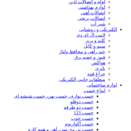
لوله و اتصالات آذین
لوازم بهداشتی
اتصالات آهنی
اتصالات برنجی
شیر آب
الکتریکی و روشنایی
لامپ ال ای دی
کلید و پریز
سیم و کابل
چند راهی و محافظ ولتاژ
فیوز و جعبه برق
هواکش
باتری
چراغ قوه
متعلقات جانبی الکتریکی
لوازم ساختمانی
انواع چسب
چسب نواری، چسب پهن، چسب شیشه ای
چسب دوقلو
چسب دو طرفه
چسب 123
چسب چوب
چسب آکواریوم
چسب پی وی سی، آهن و همه کاره