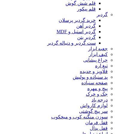
قلم شش گوش
قلم پیکور
گردبر
خرید گردبر پرسلان
گردبر آهن
گردبر استیل و MDF
گردبر بتن
ست گردبر و دنباله گردبر
جعبه ابزار
کیف ابزار
چراغ پیشانی
تیغ اره
قلاویز و حدیده
پد سنباده و پولیش
صفحه سنباده
پیچ و مهره
جک و خرک
درجه باد
لوازم کارواش
سر پیچ گوشتی
سوزن منگنه کوب و میخکوب
قفل فرمان
قفل پدال
انواع تبدیل ها