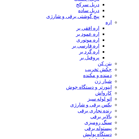
دریل سرکج
دریل ساده
پیچ گوشتی برقی و شارژی
اره
اره افقی بر
اره عمود بر
اره موتوری
اره فارسی بر
اره گرد بر
پروفیل بر
بتن کن
چکش تخریب
دمنده و مکنده
شیار زن
اینورتر و دستگاه جوش
کارواش
اتو لوله سبز
بکس برقی و شارژی
رنده نجاری برقی
بالابر برقی
سنگ رومیزی
پیستوله برقی
دستگاه پولیش