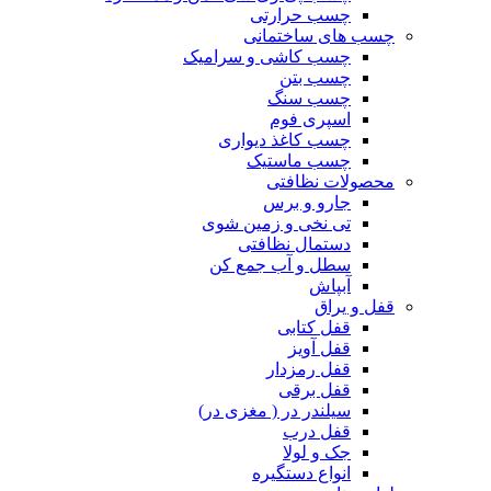
چسب حرارتی
چسب های ساختمانی
چسب کاشی و سرامیک
چسب بتن
چسب سنگ
اسپری فوم
چسب کاغذ دیواری
چسب ماستیک
محصولات نظافتی
جارو و برس
تی نخی و زمین شوی
دستمال نظافتی
سطل و آب جمع کن
آبپاش
قفل و یراق
قفل کتابی
قفل آویز
قفل رمزدار
قفل برقی
سیلندر در ( مغزی در)
قفل درب
جک و لولا
انواع دستگیره