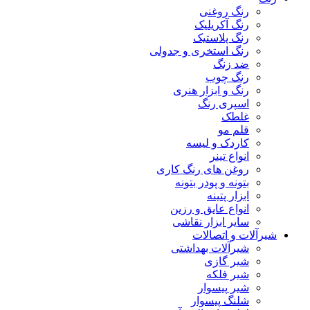
رنگ روغنی
رنگ آکریلیک
رنگ پلاستیک
رنگ استخری و جدولی
ضد زنگ
رنگ چوب
رنگ و ابزار هنری
اسپری رنگ
غلطک
قلم مو
کاردک و لیسه
انواع تینر
روغن های رنگ کاری
بتونه و پودر بتونه
ابزار پتینه
انواع عایق و رزین
سایر ابزار نقاشی
شیرآلات و اتصالات
شیرآلات بهداشتی
شیر گازی
شیر فلکه
شیر پیسوار
شلنگ پیسوار