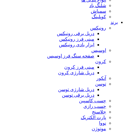
شلنگ باد
سمپاش
کوپلینگ
برند
رونیکس
دریل برقی رونیکس
مینی فرز رونیکس
ابزار بادی رونیکس
اوسیس
صفحه سنگ فرز اوسیس
کرون
مینی فرز کرون
دریل شارژی کرون
آنکور
توسن
دریل شارژی توسن
دریل برقی توسن
چسب کاسپین
چسب رازی
جلاسنج
پارت الکتریک
نووا
موتوژن