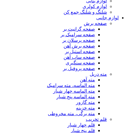
لوازم بنایی
لوازم کولری
شلنگ و شلنگ جمع کن
لوازم جانبی
صفحه برش
صفحه گرانیت بر
صفحه سرامیک بر
صفحه پرسلان بر
صفحه برش آهن
صفحه استیل بر
صفحه ساب آهن
صفحه سنگبری
صفحه پروفیل بر
مته دریل
مته آهن
مته الماسه، مته سرامیک
مته الماسه چهار شیار
مته الماسه پنج شیار
مته گازور
مته خزینه
مته برگی، مته مخروطی
قلم تخریب
قلم چهار شیار
قلم پنج شیار