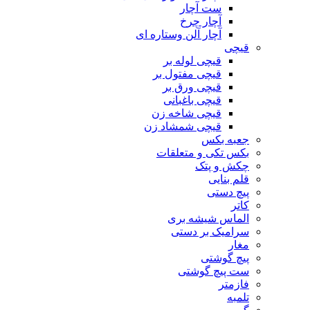
ست آچار
آچار چرخ
آچار آلن وستاره ای
قیچی
قیچی لوله بر
قیچی مفتول بر
قیچی ورق بر
قیچی باغبانی
قیچی شاخه زن
قیچی شمشاد زن
جعبه بکس
بکس تکی و متعلقات
چکش و پتک
قلم بنایی
پیچ دستی
کاتر
الماس شیشه بری
سرامیک بر دستی
مغار
پیچ گوشتی
ست پیچ گوشتی
فازمتر
تلمبه