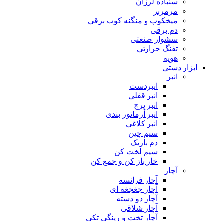
سنباده لرزان
مرمربر
میخکوب و منگنه کوب برقی
دم برقی
سشوار صنعتی
تفنگ حرارتی
هویه
ابزار دستی
انبر
انبردست
انبر قفلی
انبر پرچ
انبر آرماتور بندی
انبر کلاغی
سیم چین
دم باریک
سیم لخت کن
خار باز کن و جمع کن
آچار
آچار فرانسه
آچار جغجغه ای
آچار دو دسته
آچار شلاقی
آچار تخت و رینگی تکی