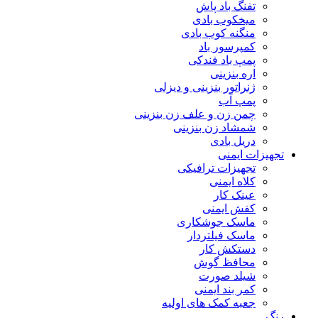
تفنگ باد پاش
میخکوب بادی
منگنه کوب بادی
کمپرسور باد
پمپ باد فندکی
اره بنزینی
ژنراتور بنزینی و دیزلی
پمپ آب
چمن زن و علف زن بنزینی
شمشاد زن بنزینی
دریل بادی
تجهیزات ایمنی
تجهیزات ترافیکی
کلاه ایمنی
عینک کار
کفش ایمنی
ماسک جوشکاری
ماسک فیلتردار
دستکش کار
محافظ گوش
شیلد صورت
کمر بند ایمنی
جعبه کمک های اولیه
رنگ