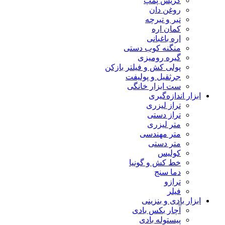
گریس پمپ
روغن دان
تبر و تبرچه
کمان اره
اره باغبانی
منگنه کوب دستی
گیره رومیزی
پولی کش و فیلتر بازکن
جرثقیل و پولیفت
ست ابزار خانگی
ابزار اندازه‌گیری
تراز لیزری
تراز دستی
متر لیزری
متر مهندسی
متر دستی
کولیس
خط کش و گونیا
دما سنج
ترازو
فیلر
ابزار بادی و بنزینی
آچار بکس بادی
پیستوله بادی