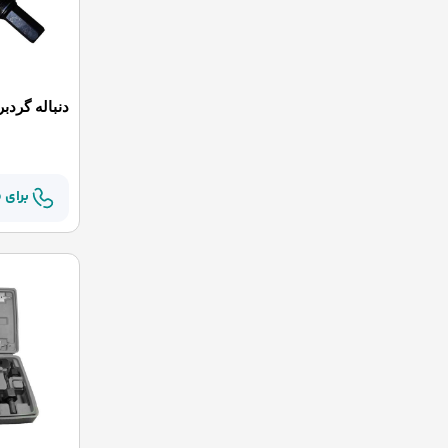
دنباله گردب
برای 