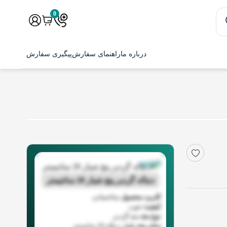
0
درباره ما
راهنمای سفارش
پیگیری سفارش
ناموجود
دنباله گردبر پنج شیار 20 سانتیمتر
کاربرد محصول
ساختمانی
کیفیت
خوب
نوع مته
مته گردبر
سایز مته
طول دنباله 20 سانتیمتر