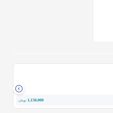
%8
صفحه گرانی
1,150,000
قیمت
تومان