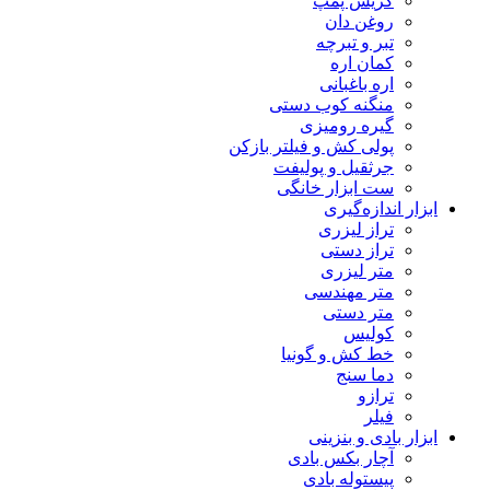
گریس پمپ
روغن دان
تبر و تبرچه
کمان اره
اره باغبانی
منگنه کوب دستی
گیره رومیزی
پولی کش و فیلتر بازکن
جرثقیل و پولیفت
ست ابزار خانگی
ابزار اندازه‌گیری
تراز لیزری
تراز دستی
متر لیزری
متر مهندسی
متر دستی
کولیس
خط کش و گونیا
دما سنج
ترازو
فیلر
ابزار بادی و بنزینی
آچار بکس بادی
پیستوله بادی