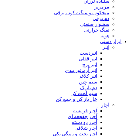
سنباده لرزان
مرمربر
میخکوب و منگنه کوب برقی
دم برقی
سشوار صنعتی
تفنگ حرارتی
هویه
ابزار دستی
انبر
انبردست
انبر قفلی
انبر پرچ
انبر آرماتور بندی
انبر کلاغی
سیم چین
دم باریک
سیم لخت کن
خار باز کن و جمع کن
آچار
آچار فرانسه
آچار جغجغه ای
آچار دو دسته
آچار شلاقی
آچار تخت و رینگی تکی