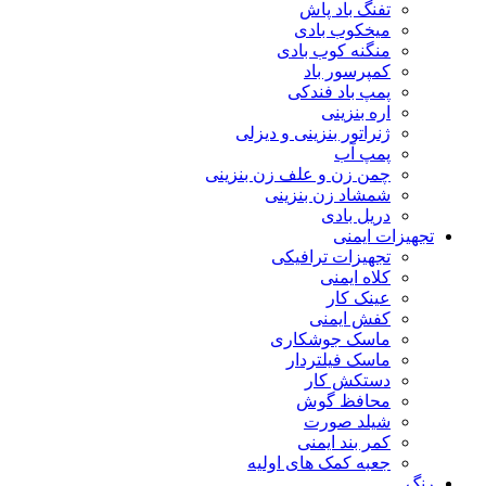
تفنگ باد پاش
میخکوب بادی
منگنه کوب بادی
کمپرسور باد
پمپ باد فندکی
اره بنزینی
ژنراتور بنزینی و دیزلی
پمپ آب
چمن زن و علف زن بنزینی
شمشاد زن بنزینی
دریل بادی
تجهیزات ایمنی
تجهیزات ترافیکی
کلاه ایمنی
عینک کار
کفش ایمنی
ماسک جوشکاری
ماسک فیلتردار
دستکش کار
محافظ گوش
شیلد صورت
کمر بند ایمنی
جعبه کمک های اولیه
رنگ