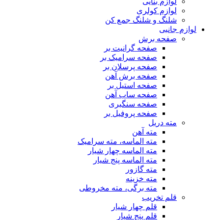
لوازم بنایی
لوازم کولری
شلنگ و شلنگ جمع کن
لوازم جانبی
صفحه برش
صفحه گرانیت بر
صفحه سرامیک بر
صفحه پرسلان بر
صفحه برش آهن
صفحه استیل بر
صفحه ساب آهن
صفحه سنگبری
صفحه پروفیل بر
مته دریل
مته آهن
مته الماسه، مته سرامیک
مته الماسه چهار شیار
مته الماسه پنج شیار
مته گازور
مته خزینه
مته برگی، مته مخروطی
قلم تخریب
قلم چهار شیار
قلم پنج شیار