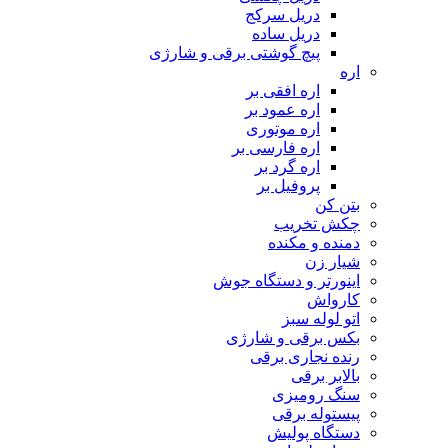
دریل سرکج
دریل ساده
پیچ گوشتی برقی و شارژی
اره
اره افقی بر
اره عمود بر
اره موتوری
اره فارسی بر
اره گرد بر
پروفیل بر
بتن کن
چکش تخریب
دمنده و مکنده
شیار زن
اینورتر و دستگاه جوش
کارواش
اتو لوله سبز
بکس برقی و شارژی
رنده نجاری برقی
بالابر برقی
سنگ رومیزی
پیستوله برقی
دستگاه پولیش