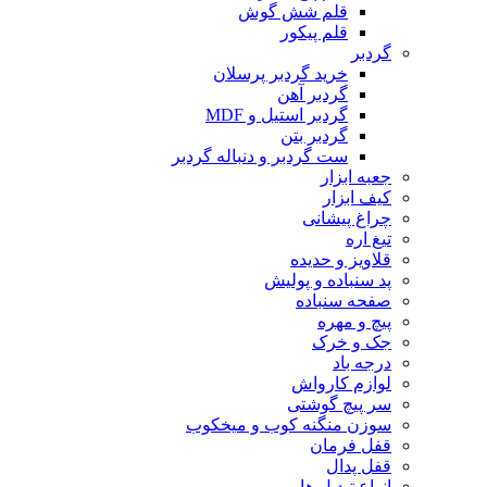
قلم شش گوش
قلم پیکور
گردبر
خرید گردبر پرسلان
گردبر آهن
گردبر استیل و MDF
گردبر بتن
ست گردبر و دنباله گردبر
جعبه ابزار
کیف ابزار
چراغ پیشانی
تیغ اره
قلاویز و حدیده
پد سنباده و پولیش
صفحه سنباده
پیچ و مهره
جک و خرک
درجه باد
لوازم کارواش
سر پیچ گوشتی
سوزن منگنه کوب و میخکوب
قفل فرمان
قفل پدال
انواع تبدیل ها