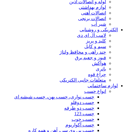
لوله و اتصالات آذین
لوازم بهداشتی
اتصالات آهنی
اتصالات برنجی
شیر آب
الکتریکی و روشنایی
لامپ ال ای دی
کلید و پریز
سیم و کابل
چند راهی و محافظ ولتاژ
فیوز و جعبه برق
هواکش
باتری
چراغ قوه
متعلقات جانبی الکتریکی
لوازم ساختمانی
انواع چسب
چسب نواری، چسب پهن، چسب شیشه ای
چسب دوقلو
چسب دو طرفه
چسب 123
چسب چوب
چسب آکواریوم
چسب پی وی سی، آهن و همه کاره