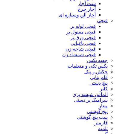
ست آچار
آچار چرخ
آچار آلن وستاره ای
قیچی
قیچی لوله بر
قیچی مفتول بر
قیچی ورق بر
قیچی باغبانی
قیچی شاخه زن
قیچی شمشاد زن
جعبه بکس
بکس تکی و متعلقات
چکش و پتک
قلم بنایی
پیچ دستی
کاتر
الماس شیشه بری
سرامیک بر دستی
مغار
پیچ گوشتی
ست پیچ گوشتی
فازمتر
تلمبه