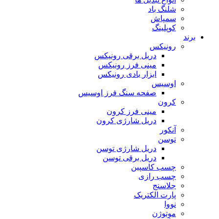
شلنگ باد
سمپاش
کوپلینگ
برند
رونیکس
دریل برقی رونیکس
مینی فرز رونیکس
ابزار بادی رونیکس
اوسیس
صفحه سنگ فرز اوسیس
کرون
مینی فرز کرون
دریل شارژی کرون
آنکور
توسن
دریل شارژی توسن
دریل برقی توسن
چسب کاسپین
چسب رازی
جلاسنج
پارت الکتریک
نووا
موتوژن