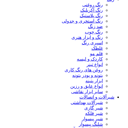
رنگ روغنی
رنگ آکریلیک
رنگ پلاستیک
رنگ استخری و جدولی
ضد زنگ
رنگ چوب
رنگ و ابزار هنری
اسپری رنگ
غلطک
قلم مو
کاردک و لیسه
انواع تینر
روغن های رنگ کاری
بتونه و پودر بتونه
ابزار پتینه
انواع عایق و رزین
سایر ابزار نقاشی
شیرآلات و اتصالات
شیرآلات بهداشتی
شیر گازی
شیر فلکه
شیر پیسوار
شلنگ پیسوار