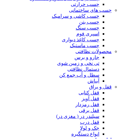
چسب حرارتی
چسب های ساختمانی
چسب کاشی و سرامیک
چسب بتن
چسب سنگ
اسپری فوم
چسب کاغذ دیواری
چسب ماستیک
محصولات نظافتی
جارو و برس
تی نخی و زمین شوی
دستمال نظافتی
سطل و آب جمع کن
آبپاش
قفل و یراق
قفل کتابی
قفل آویز
قفل رمزدار
قفل برقی
سیلندر در ( مغزی در)
قفل درب
جک و لولا
انواع دستگیره