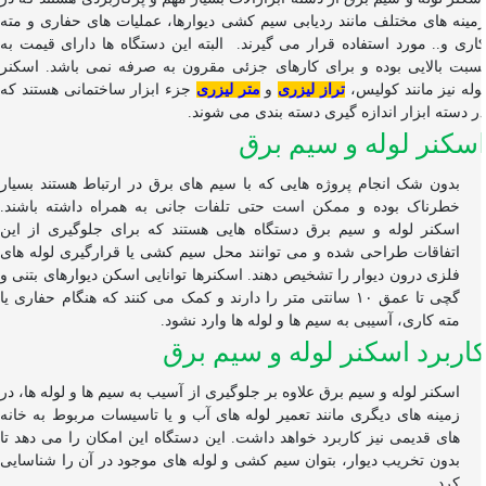
ینه های مختلف مانند ردیابی سیم کشی دیوارها، عملیات های حفاری و مته
ری و.. مورد استفاده قرار می گیرند.
البته این دستگاه ها دارای قیمت به
بت بالایی بوده و برای کارهای جزئی مقرون به صرفه نمی باشد. اسکنر
له نیز مانند کولیس،
تراز لیزری
و
متر لیزری
جزء ابزار ساختمانی هستند که
 دسته ابزار اندازه گیری دسته بندی می شوند.
کنر لوله و سیم برق
بدون شک انجام پروژه هایی که با سیم های برق در ارتباط هستند بسیار
خطرناک بوده و ممکن است حتی تلفات جانی به همراه داشته باشند.
اسکنر لوله و سیم برق دستگاه هایی هستند که برای جلوگیری از این
اتفاقات طراحی شده و می توانند محل سیم کشی یا قرارگیری لوله های
فلزی درون دیوار را تشخیص دهند. اسکنرها توانایی اسکن دیوارهای بتنی و
گچی تا عمق
۱۰
سانتی متر را دارند و کمک می کنند که هنگام حفاری یا
مته کاری، آسیبی به سیم ها و لوله ها وارد نشود.
ربرد اسکنر لوله و سیم برق
اسکنر لوله و سیم برق علاوه بر جلوگیری از آسیب به سیم ها و لوله ها، در
زمینه های دیگری مانند تعمیر لوله های آب و یا تاسیسات مربوط به خانه
های قدیمی نیز کاربرد خواهد داشت. این دستگاه این امکان را می دهد تا
بدون تخریب دیوار، بتوان سیم کشی و لوله های موجود در آن را شناسایی
کرد.