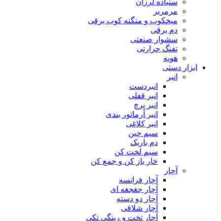
سنباده لرزان
مرمربر
میخکوب و منگنه کوب برقی
دم برقی
سشوار صنعتی
تفنگ حرارتی
هویه
ابزار دستی
انبر
انبردست
انبر قفلی
انبر پرچ
انبر آرماتور بندی
انبر کلاغی
سیم چین
دم باریک
سیم لخت کن
خار باز کن و جمع کن
آچار
آچار فرانسه
آچار جغجغه ای
آچار دو دسته
آچار شلاقی
آچار تخت و رینگی تکی