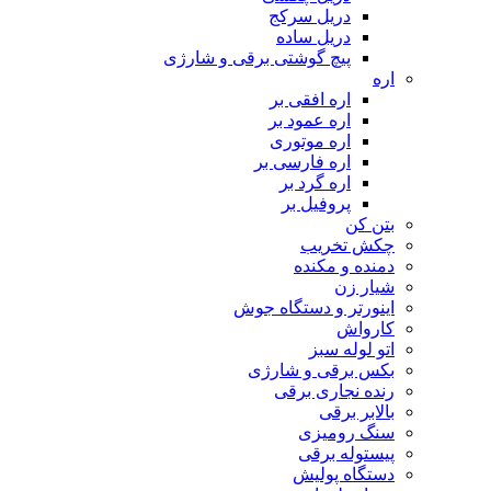
دریل سرکج
دریل ساده
پیچ گوشتی برقی و شارژی
اره
اره افقی بر
اره عمود بر
اره موتوری
اره فارسی بر
اره گرد بر
پروفیل بر
بتن کن
چکش تخریب
دمنده و مکنده
شیار زن
اینورتر و دستگاه جوش
کارواش
اتو لوله سبز
بکس برقی و شارژی
رنده نجاری برقی
بالابر برقی
سنگ رومیزی
پیستوله برقی
دستگاه پولیش