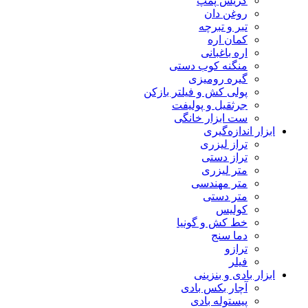
گریس پمپ
روغن دان
تبر و تبرچه
کمان اره
اره باغبانی
منگنه کوب دستی
گیره رومیزی
پولی کش و فیلتر بازکن
جرثقیل و پولیفت
ست ابزار خانگی
ابزار اندازه‌گیری
تراز لیزری
تراز دستی
متر لیزری
متر مهندسی
متر دستی
کولیس
خط کش و گونیا
دما سنج
ترازو
فیلر
ابزار بادی و بنزینی
آچار بکس بادی
پیستوله بادی