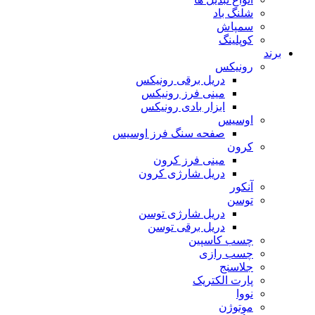
شلنگ باد
سمپاش
کوپلینگ
برند
رونیکس
دریل برقی رونیکس
مینی فرز رونیکس
ابزار بادی رونیکس
اوسیس
صفحه سنگ فرز اوسیس
کرون
مینی فرز کرون
دریل شارژی کرون
آنکور
توسن
دریل شارژی توسن
دریل برقی توسن
چسب کاسپین
چسب رازی
جلاسنج
پارت الکتریک
نووا
موتوژن