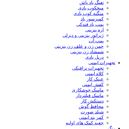
تفنگ باد پاش
میخکوب بادی
منگنه کوب بادی
کمپرسور باد
پمپ باد فندکی
اره بنزینی
ژنراتور بنزینی و دیزلی
پمپ آب
چمن زن و علف زن بنزینی
شمشاد زن بنزینی
دریل بادی
تجهیزات ایمنی
تجهیزات ترافیکی
کلاه ایمنی
عینک کار
کفش ایمنی
ماسک جوشکاری
ماسک فیلتردار
دستکش کار
محافظ گوش
شیلد صورت
کمر بند ایمنی
جعبه کمک های اولیه
رنگ