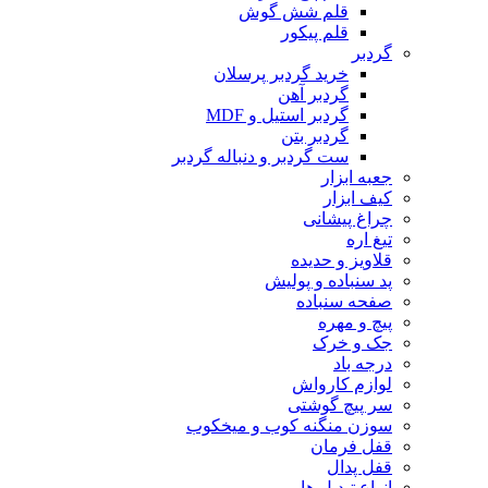
قلم شش گوش
قلم پیکور
گردبر
خرید گردبر پرسلان
گردبر آهن
گردبر استیل و MDF
گردبر بتن
ست گردبر و دنباله گردبر
جعبه ابزار
کیف ابزار
چراغ پیشانی
تیغ اره
قلاویز و حدیده
پد سنباده و پولیش
صفحه سنباده
پیچ و مهره
جک و خرک
درجه باد
لوازم کارواش
سر پیچ گوشتی
سوزن منگنه کوب و میخکوب
قفل فرمان
قفل پدال
انواع تبدیل ها