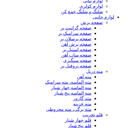
لوازم بنایی
لوازم کولری
شلنگ و شلنگ جمع کن
لوازم جانبی
صفحه برش
صفحه گرانیت بر
صفحه سرامیک بر
صفحه پرسلان بر
صفحه برش آهن
صفحه استیل بر
صفحه ساب آهن
صفحه سنگبری
صفحه پروفیل بر
مته دریل
مته آهن
مته الماسه، مته سرامیک
مته الماسه چهار شیار
مته الماسه پنج شیار
مته گازور
مته خزینه
مته برگی، مته مخروطی
قلم تخریب
قلم چهار شیار
قلم پنج شیار