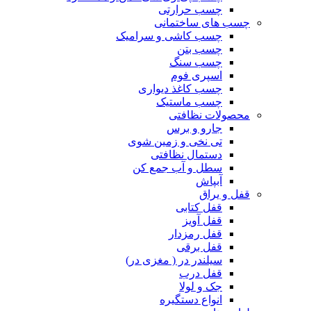
چسب حرارتی
چسب های ساختمانی
چسب کاشی و سرامیک
چسب بتن
چسب سنگ
اسپری فوم
چسب کاغذ دیواری
چسب ماستیک
محصولات نظافتی
جارو و برس
تی نخی و زمین شوی
دستمال نظافتی
سطل و آب جمع کن
آبپاش
قفل و یراق
قفل کتابی
قفل آویز
قفل رمزدار
قفل برقی
سیلندر در ( مغزی در)
قفل درب
جک و لولا
انواع دستگیره