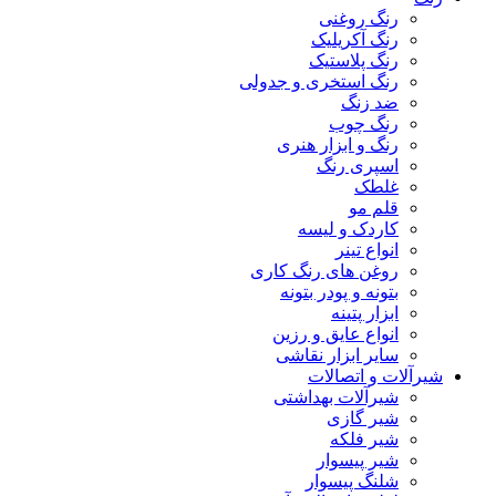
رنگ روغنی
رنگ آکریلیک
رنگ پلاستیک
رنگ استخری و جدولی
ضد زنگ
رنگ چوب
رنگ و ابزار هنری
اسپری رنگ
غلطک
قلم مو
کاردک و لیسه
انواع تینر
روغن های رنگ کاری
بتونه و پودر بتونه
ابزار پتینه
انواع عایق و رزین
سایر ابزار نقاشی
شیرآلات و اتصالات
شیرآلات بهداشتی
شیر گازی
شیر فلکه
شیر پیسوار
شلنگ پیسوار