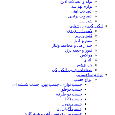
لوله و اتصالات آذین
لوازم بهداشتی
اتصالات آهنی
اتصالات برنجی
شیر آب
الکتریکی و روشنایی
لامپ ال ای دی
کلید و پریز
سیم و کابل
چند راهی و محافظ ولتاژ
فیوز و جعبه برق
هواکش
باتری
چراغ قوه
متعلقات جانبی الکتریکی
لوازم ساختمانی
انواع چسب
چسب نواری، چسب پهن، چسب شیشه ای
چسب دوقلو
چسب دو طرفه
چسب 123
چسب چوب
چسب آکواریوم
چسب پی وی سی، آهن و همه کاره