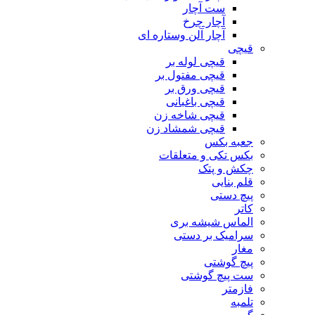
ست آچار
آچار چرخ
آچار آلن وستاره ای
قیچی
قیچی لوله بر
قیچی مفتول بر
قیچی ورق بر
قیچی باغبانی
قیچی شاخه زن
قیچی شمشاد زن
جعبه بکس
بکس تکی و متعلقات
چکش و پتک
قلم بنایی
پیچ دستی
کاتر
الماس شیشه بری
سرامیک بر دستی
مغار
پیچ گوشتی
ست پیچ گوشتی
فازمتر
تلمبه