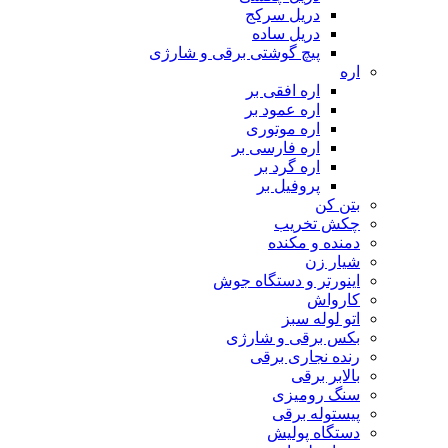
دریل سرکج
دریل ساده
پیچ گوشتی برقی و شارژی
اره
اره افقی بر
اره عمود بر
اره موتوری
اره فارسی بر
اره گرد بر
پروفیل بر
بتن کن
چکش تخریب
دمنده و مکنده
شیار زن
اینورتر و دستگاه جوش
کارواش
اتو لوله سبز
بکس برقی و شارژی
رنده نجاری برقی
بالابر برقی
سنگ رومیزی
پیستوله برقی
دستگاه پولیش