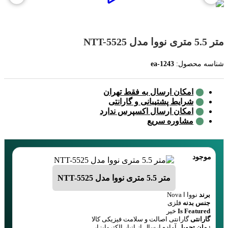
متر 5.5 متری نووا مدل NTT-5525
شناسه محصول:
ea-1243
امکان ارسال به فقط تهران
شرایط پشتیبانی و گارانتی
امکان ارسال اکسپرس ندارد
مشاوره سریع
موجود
متر 5.5 متری نووا مدل NTT-5525
برند
نووا ا Nova
جنس بدنه
فلزی
Is Featured
خیر
گارانتی
گارانتی اصالت و سلامت فیزیکی کالا
زمان تحویل
آماده ارسال از انبار الکتروابزار