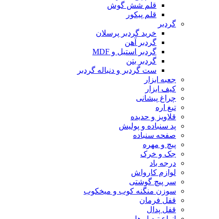
قلم شش گوش
قلم پیکور
گردبر
خرید گردبر پرسلان
گردبر آهن
گردبر استیل و MDF
گردبر بتن
ست گردبر و دنباله گردبر
جعبه ابزار
کیف ابزار
چراغ پیشانی
تیغ اره
قلاویز و حدیده
پد سنباده و پولیش
صفحه سنباده
پیچ و مهره
جک و خرک
درجه باد
لوازم کارواش
سر پیچ گوشتی
سوزن منگنه کوب و میخکوب
قفل فرمان
قفل پدال
انواع تبدیل ها