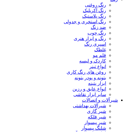
رنگ روغنی
رنگ آکریلیک
رنگ پلاستیک
رنگ استخری و جدولی
ضد زنگ
رنگ چوب
رنگ و ابزار هنری
اسپری رنگ
غلطک
قلم مو
کاردک و لیسه
انواع تینر
روغن های رنگ کاری
بتونه و پودر بتونه
ابزار پتینه
انواع عایق و رزین
سایر ابزار نقاشی
شیرآلات و اتصالات
شیرآلات بهداشتی
شیر گازی
شیر فلکه
شیر پیسوار
شلنگ پیسوار