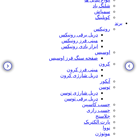
شلنگ باد
سمپاش
کوپلینگ
برند
رونیکس
دریل برقی رونیکس
مینی فرز رونیکس
ابزار بادی رونیکس
اوسیس
صفحه سنگ فرز اوسیس
کرون
مینی فرز کرون
دریل شارژی کرون
آنکور
توسن
دریل شارژی توسن
دریل برقی توسن
چسب کاسپین
چسب رازی
جلاسنج
پارت الکتریک
نووا
موتوژن