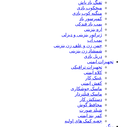
تفنگ باد پاش
میخکوب بادی
منگنه کوب بادی
کمپرسور باد
پمپ باد فندکی
اره بنزینی
ژنراتور بنزینی و دیزلی
پمپ آب
چمن زن و علف زن بنزینی
شمشاد زن بنزینی
دریل بادی
تجهیزات ایمنی
تجهیزات ترافیکی
کلاه ایمنی
عینک کار
کفش ایمنی
ماسک جوشکاری
ماسک فیلتردار
دستکش کار
محافظ گوش
شیلد صورت
کمر بند ایمنی
جعبه کمک های اولیه
رنگ