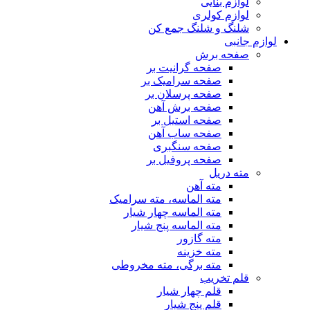
لوازم بنایی
لوازم کولری
شلنگ و شلنگ جمع کن
لوازم جانبی
صفحه برش
صفحه گرانیت بر
صفحه سرامیک بر
صفحه پرسلان بر
صفحه برش آهن
صفحه استیل بر
صفحه ساب آهن
صفحه سنگبری
صفحه پروفیل بر
مته دریل
مته آهن
مته الماسه، مته سرامیک
مته الماسه چهار شیار
مته الماسه پنج شیار
مته گازور
مته خزینه
مته برگی، مته مخروطی
قلم تخریب
قلم چهار شیار
قلم پنج شیار