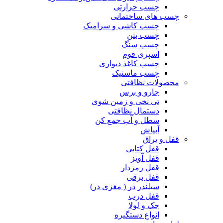
چسب حرارتی
چسب های ساختمانی
چسب کاشی و سرامیک
چسب بتن
چسب سنگ
اسپری فوم
چسب کاغذ دیواری
چسب ماستیک
محصولات نظافتی
جارو و برس
تی نخی و زمین شوی
دستمال نظافتی
سطل و آب جمع کن
آبپاش
قفل و یراق
قفل کتابی
قفل آویز
قفل رمزدار
قفل برقی
سیلندر در ( مغزی در)
قفل درب
جک و لولا
انواع دستگیره