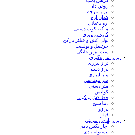
گریس پمپ
روغن دان
تبر و تبرچه
کمان اره
اره باغبانی
منگنه کوب دستی
گیره رومیزی
پولی کش و فیلتر بازکن
جرثقیل و پولیفت
ست ابزار خانگی
ابزار اندازه‌گیری
تراز لیزری
تراز دستی
متر لیزری
متر مهندسی
متر دستی
کولیس
خط کش و گونیا
دما سنج
ترازو
فیلر
ابزار بادی و بنزینی
آچار بکس بادی
پیستوله بادی