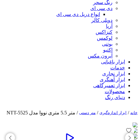
رنگ سحر
دی سی ای
انواع دریل دی سی ای
دوپلی کالر
آریا
کنزاکس
لوکمس
بوتنی
اکتیو
آیرون مکس
ابزار باغبانی
خدمات
ابزار نجاری
ابزار آهنگری
ابزار تعمیرگاهی
محصولات
دنیای رنگ
/
/
/ متر 5.5 متری نووا مدل NTT-5525
خانه
ابزار اندازه‌گیری
متر دستی
%10