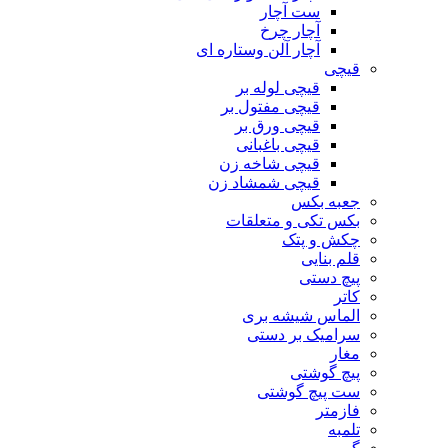
ست آچار
آچار چرخ
آچار آلن وستاره ای
قیچی
قیچی لوله بر
قیچی مفتول بر
قیچی ورق بر
قیچی باغبانی
قیچی شاخه زن
قیچی شمشاد زن
جعبه بکس
بکس تکی و متعلقات
چکش و پتک
قلم بنایی
پیچ دستی
کاتر
الماس شیشه بری
سرامیک بر دستی
مغار
پیچ گوشتی
ست پیچ گوشتی
فازمتر
تلمبه