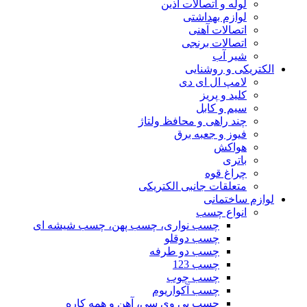
لوله و اتصالات آذین
لوازم بهداشتی
اتصالات آهنی
اتصالات برنجی
شیر آب
الکتریکی و روشنایی
لامپ ال ای دی
کلید و پریز
سیم و کابل
چند راهی و محافظ ولتاژ
فیوز و جعبه برق
هواکش
باتری
چراغ قوه
متعلقات جانبی الکتریکی
لوازم ساختمانی
انواع چسب
چسب نواری، چسب پهن، چسب شیشه ای
چسب دوقلو
چسب دو طرفه
چسب 123
چسب چوب
چسب آکواریوم
چسب پی وی سی، آهن و همه کاره