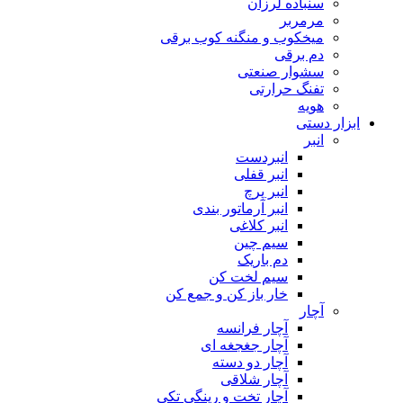
سنباده لرزان
مرمربر
میخکوب و منگنه کوب برقی
دم برقی
سشوار صنعتی
تفنگ حرارتی
هویه
ابزار دستی
انبر
انبردست
انبر قفلی
انبر پرچ
انبر آرماتور بندی
انبر کلاغی
سیم چین
دم باریک
سیم لخت کن
خار باز کن و جمع کن
آچار
آچار فرانسه
آچار جغجغه ای
آچار دو دسته
آچار شلاقی
آچار تخت و رینگی تکی