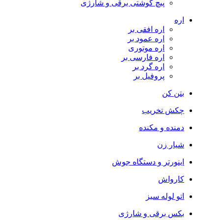
پیچ گوشتی برقی و شارژی
اره
اره افقی بر
اره عمود بر
اره موتوری
اره فارسی بر
اره گرد بر
پروفیل بر
بتن کن
چکش تخریب
دمنده و مکنده
شیار زن
اینورتر و دستگاه جوش
کارواش
اتو لوله سبز
بکس برقی و شارژی