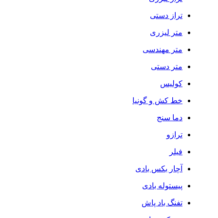
تراز دستی
متر لیزری
متر مهندسی
متر دستی
کولیس
خط کش و گونیا
دما سنج
ترازو
فیلر
آچار بکس بادی
پیستوله بادی
تفنگ باد پاش