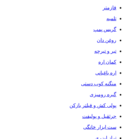
فازمتر
تلمبه
گریس پمپ
روغن دان
تبر و تبرچه
کمان اره
اره باغبانی
منگنه کوب دستی
گیره رومیزی
پولی کش و فیلتر بازکن
جرثقیل و پولیفت
ست ابزار خانگی
تراز لیزری