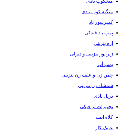
میخکوب بادی
منگنه کوب بادی
کمپرسور باد
پمپ باد فندکی
اره بنزینی
ژنراتور بنزینی و دیزلی
پمپ آب
چمن زن و علف زن بنزینی
شمشاد زن بنزینی
دریل بادی
تجهیزات ترافیکی
کلاه ایمنی
عینک کار