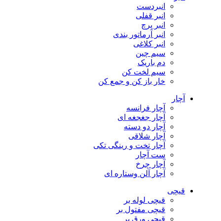
انبردست
انبر قفلی
انبر پرچ
انبر آرماتور بندی
انبر کلاغی
سیم چین
دم باریک
سیم لخت کن
خار باز کن و جمع کن
آچار
آچار فرانسه
آچار جغجغه ای
آچار دو دسته
آچار شلاقی
آچار تخت و رینگی تکی
ست آچار
آچار چرخ
آچار آلن وستاره ای
قیچی
قیچی لوله بر
قیچی مفتول بر
قیچی ورق بر