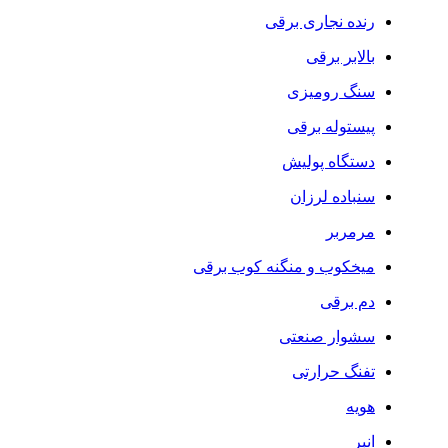
رنده نجاری برقی
بالابر برقی
سنگ رومیزی
پیستوله برقی
دستگاه پولیش
سنباده لرزان
مرمربر
میخکوب و منگنه کوب برقی
دم برقی
سشوار صنعتی
تفنگ حرارتی
هویه
انبر