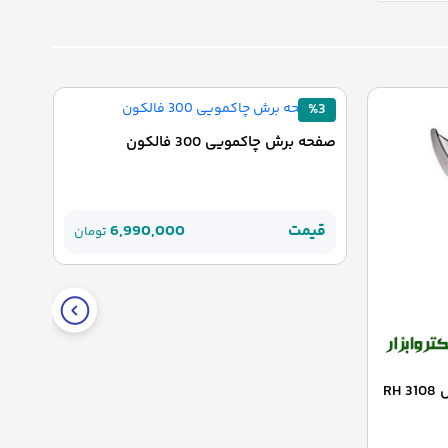
%3
صفحه برش چاکمویی 300 فالکون
قیمت
6,990,000
تومان
R