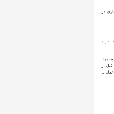
اری در
ه دارند
 نمود.
قبل از
 عملیات