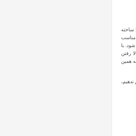
ساخته
 مناسب
ود. با
ا رفتن
ه همین
ام ندهیم،