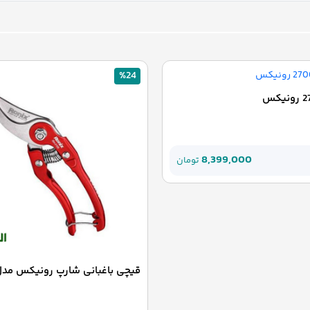
%24
8,399,000
تومان
قیچی باغبانی شارپ رونیکس مدل H 3108