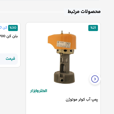
محصولات مرتبط
%30
%21
بتن کن 2700 رونیکس
قیمت
پمپ آب کولر موتوژن