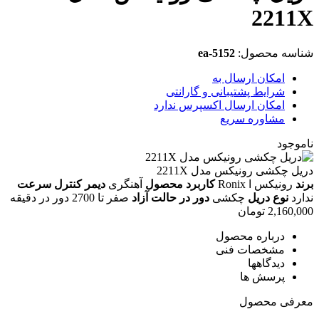
2211X
شناسه محصول:
ea-5152
امکان ارسال به
شرایط پشتیبانی و گارانتی
امکان ارسال اکسپرس ندارد
مشاوره سریع
ناموجود
دریل چکشی رونیکس مدل 2211X
برند
رونیکس ا Ronix
کاربرد محصول
آهنگری
دیمر کنترل سرعت
ندارد
نوع دریل
چکشی
دور در حالت آزاد
صفر تا 2700 دور در دقیقه
2,160,000
تومان
درباره محصول
مشخصات فنی
دیدگاهها
پرسش ها
معرفی محصول