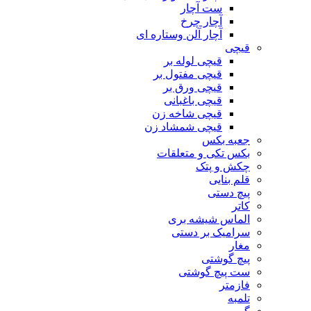
ست آچار
آچار چرخ
آچار آلن وستاره ای
قیچی
قیچی لوله بر
قیچی مفتول بر
قیچی ورق بر
قیچی باغبانی
قیچی شاخه زن
قیچی شمشاد زن
جعبه بکس
بکس تکی و متعلقات
چکش و پتک
قلم بنایی
پیچ دستی
کاتر
الماس شیشه بری
سرامیک بر دستی
مغار
پیچ گوشتی
ست پیچ گوشتی
فازمتر
تلمبه