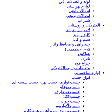
لوله و اتصالات آذین
لوازم بهداشتی
اتصالات آهنی
اتصالات برنجی
شیر آب
الکتریکی و روشنایی
لامپ ال ای دی
کلید و پریز
سیم و کابل
چند راهی و محافظ ولتاژ
فیوز و جعبه برق
هواکش
باتری
چراغ قوه
متعلقات جانبی الکتریکی
لوازم ساختمانی
انواع چسب
چسب نواری، چسب پهن، چسب شیشه ای
چسب دوقلو
چسب دو طرفه
چسب 123
چسب چوب
چسب آکواریوم
چسب پی وی سی، آهن و همه کاره