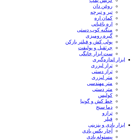
گریس پمپ
روغن دان
تبر و تبرچه
کمان اره
اره باغبانی
منگنه کوب دستی
گیره رومیزی
پولی کش و فیلتر بازکن
جرثقیل و پولیفت
ست ابزار خانگی
ابزار اندازه‌گیری
تراز لیزری
تراز دستی
متر لیزری
متر مهندسی
متر دستی
کولیس
خط کش و گونیا
دما سنج
ترازو
فیلر
ابزار بادی و بنزینی
آچار بکس بادی
پیستوله بادی