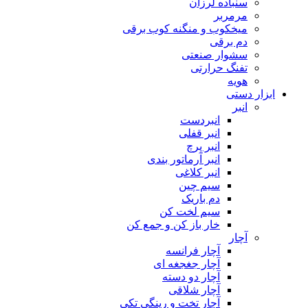
سنباده لرزان
مرمربر
میخکوب و منگنه کوب برقی
دم برقی
سشوار صنعتی
تفنگ حرارتی
هویه
ابزار دستی
انبر
انبردست
انبر قفلی
انبر پرچ
انبر آرماتور بندی
انبر کلاغی
سیم چین
دم باریک
سیم لخت کن
خار باز کن و جمع کن
آچار
آچار فرانسه
آچار جغجغه ای
آچار دو دسته
آچار شلاقی
آچار تخت و رینگی تکی