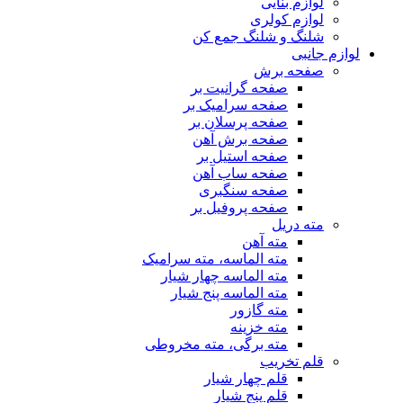
لوازم بنایی
لوازم کولری
شلنگ و شلنگ جمع کن
لوازم جانبی
صفحه برش
صفحه گرانیت بر
صفحه سرامیک بر
صفحه پرسلان بر
صفحه برش آهن
صفحه استیل بر
صفحه ساب آهن
صفحه سنگبری
صفحه پروفیل بر
مته دریل
مته آهن
مته الماسه، مته سرامیک
مته الماسه چهار شیار
مته الماسه پنج شیار
مته گازور
مته خزینه
مته برگی، مته مخروطی
قلم تخریب
قلم چهار شیار
قلم پنج شیار