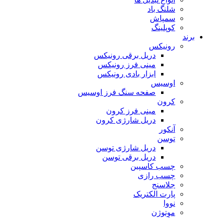
شلنگ باد
سمپاش
کوپلینگ
برند
رونیکس
دریل برقی رونیکس
مینی فرز رونیکس
ابزار بادی رونیکس
اوسیس
صفحه سنگ فرز اوسیس
کرون
مینی فرز کرون
دریل شارژی کرون
آنکور
توسن
دریل شارژی توسن
دریل برقی توسن
چسب کاسپین
چسب رازی
جلاسنج
پارت الکتریک
نووا
موتوژن