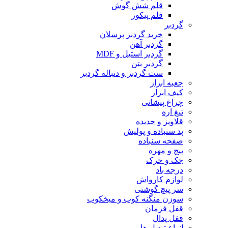
قلم شش گوش
قلم پیکور
گردبر
خرید گردبر پرسلان
گردبر آهن
گردبر استیل و MDF
گردبر بتن
ست گردبر و دنباله گردبر
جعبه ابزار
کیف ابزار
چراغ پیشانی
تیغ اره
قلاویز و حدیده
پد سنباده و پولیش
صفحه سنباده
پیچ و مهره
جک و خرک
درجه باد
لوازم کارواش
سر پیچ گوشتی
سوزن منگنه کوب و میخکوب
قفل فرمان
قفل پدال
انواع تبدیل ها