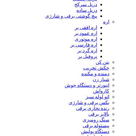
دریل سرکج
دریل ساده
پیچ گوشتی برقی و شارژی
اره
اره افقی بر
اره عمود بر
اره موتوری
اره فارسی بر
اره گرد بر
پروفیل بر
بتن کن
چکش تخریب
دمنده و مکنده
شیار زن
اینورتر و دستگاه جوش
کارواش
اتو لوله سبز
بکس برقی و شارژی
رنده نجاری برقی
بالابر برقی
سنگ رومیزی
پیستوله برقی
دستگاه پولیش