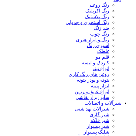
رنگ روغنی
رنگ آکریلیک
رنگ پلاستیک
رنگ استخری و جدولی
ضد زنگ
رنگ چوب
رنگ و ابزار هنری
اسپری رنگ
غلطک
قلم مو
کاردک و لیسه
انواع تینر
روغن های رنگ کاری
بتونه و پودر بتونه
ابزار پتینه
انواع عایق و رزین
سایر ابزار نقاشی
شیرآلات و اتصالات
شیرآلات بهداشتی
شیر گازی
شیر فلکه
شیر پیسوار
شلنگ پیسوار