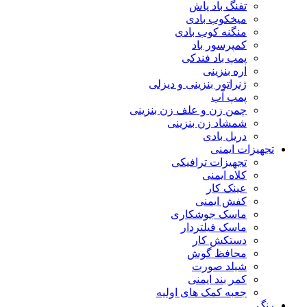
تفنگ باد پاش
میخکوب بادی
منگنه کوب بادی
کمپرسور باد
پمپ باد فندکی
اره بنزینی
ژنراتور بنزینی و دیزلی
پمپ آب
چمن زن و علف زن بنزینی
شمشاد زن بنزینی
دریل بادی
تجهیزات ایمنی
تجهیزات ترافیکی
کلاه ایمنی
عینک کار
کفش ایمنی
ماسک جوشکاری
ماسک فیلتردار
دستکش کار
محافظ گوش
شیلد صورت
کمر بند ایمنی
جعبه کمک های اولیه
رنگ