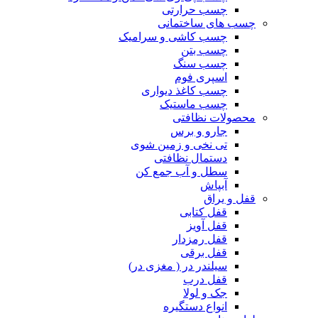
چسب حرارتی
چسب های ساختمانی
چسب کاشی و سرامیک
چسب بتن
چسب سنگ
اسپری فوم
چسب کاغذ دیواری
چسب ماستیک
محصولات نظافتی
جارو و برس
تی نخی و زمین شوی
دستمال نظافتی
سطل و آب جمع کن
آبپاش
قفل و یراق
قفل کتابی
قفل آویز
قفل رمزدار
قفل برقی
سیلندر در ( مغزی در)
قفل درب
جک و لولا
انواع دستگیره