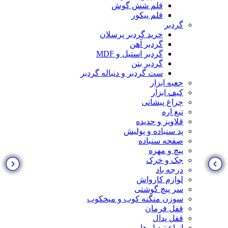
قلم شش گوش
قلم پیکور
گردبر
خرید گردبر پرسلان
گردبر آهن
گردبر استیل و MDF
گردبر بتن
ست گردبر و دنباله گردبر
جعبه ابزار
کیف ابزار
چراغ پیشانی
تیغ اره
قلاویز و حدیده
پد سنباده و پولیش
صفحه سنباده
پیچ و مهره
جک و خرک
درجه باد
لوازم کارواش
سر پیچ گوشتی
سوزن منگنه کوب و میخکوب
قفل فرمان
قفل پدال
انواع تبدیل ها