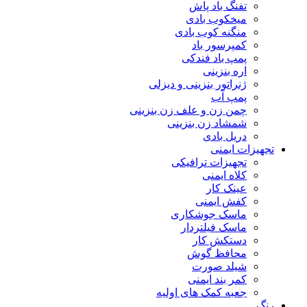
تفنگ باد پاش
میخکوب بادی
منگنه کوب بادی
کمپرسور باد
پمپ باد فندکی
اره بنزینی
ژنراتور بنزینی و دیزلی
پمپ آب
چمن زن و علف زن بنزینی
شمشاد زن بنزینی
دریل بادی
تجهیزات ایمنی
تجهیزات ترافیکی
کلاه ایمنی
عینک کار
کفش ایمنی
ماسک جوشکاری
ماسک فیلتردار
دستکش کار
محافظ گوش
شیلد صورت
کمر بند ایمنی
جعبه کمک های اولیه
رنگ