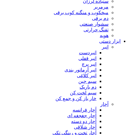
سنباده لرزان
مرمربر
میخکوب و منگنه کوب برقی
دم برقی
سشوار صنعتی
تفنگ حرارتی
هویه
ابزار دستی
انبر
انبردست
انبر قفلی
انبر پرچ
انبر آرماتور بندی
انبر کلاغی
سیم چین
دم باریک
سیم لخت کن
خار باز کن و جمع کن
آچار
آچار فرانسه
آچار جغجغه ای
آچار دو دسته
آچار شلاقی
آچار تخت و رینگی تکی