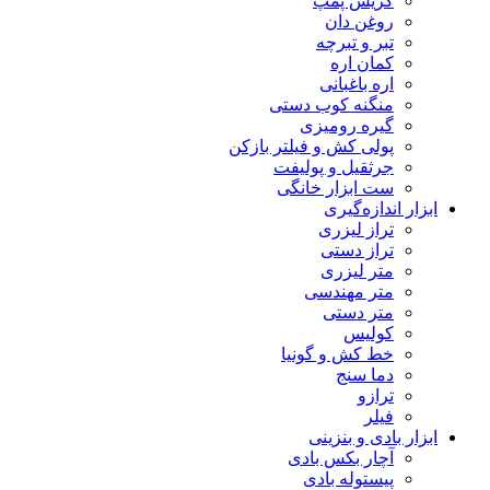
گریس پمپ
روغن دان
تبر و تبرچه
کمان اره
اره باغبانی
منگنه کوب دستی
گیره رومیزی
پولی کش و فیلتر بازکن
جرثقیل و پولیفت
ست ابزار خانگی
ابزار اندازه‌گیری
تراز لیزری
تراز دستی
متر لیزری
متر مهندسی
متر دستی
کولیس
خط کش و گونیا
دما سنج
ترازو
فیلر
ابزار بادی و بنزینی
آچار بکس بادی
پیستوله بادی