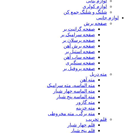
لوازم بنایی
لوازم کولری
شلنگ و شلنگ جمع کن
لوازم جانبی
صفحه برش
صفحه گرانیت بر
صفحه سرامیک بر
صفحه پرسلان بر
صفحه برش آهن
صفحه استیل بر
صفحه ساب آهن
صفحه سنگبری
صفحه پروفیل بر
مته دریل
مته آهن
مته الماسه، مته سرامیک
مته الماسه چهار شیار
مته الماسه پنج شیار
مته گازور
مته خزینه
مته برگی، مته مخروطی
قلم تخریب
قلم چهار شیار
قلم پنج شیار