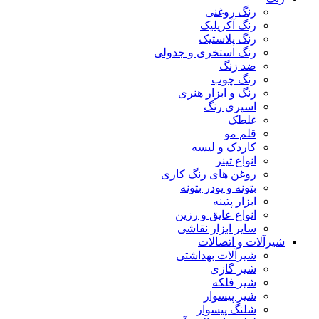
رنگ روغنی
رنگ آکریلیک
رنگ پلاستیک
رنگ استخری و جدولی
ضد زنگ
رنگ چوب
رنگ و ابزار هنری
اسپری رنگ
غلطک
قلم مو
کاردک و لیسه
انواع تینر
روغن های رنگ کاری
بتونه و پودر بتونه
ابزار پتینه
انواع عایق و رزین
سایر ابزار نقاشی
شیرآلات و اتصالات
شیرآلات بهداشتی
شیر گازی
شیر فلکه
شیر پیسوار
شلنگ پیسوار