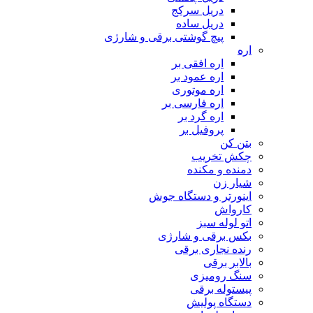
دریل سرکج
دریل ساده
پیچ گوشتی برقی و شارژی
اره
اره افقی بر
اره عمود بر
اره موتوری
اره فارسی بر
اره گرد بر
پروفیل بر
بتن کن
چکش تخریب
دمنده و مکنده
شیار زن
اینورتر و دستگاه جوش
کارواش
اتو لوله سبز
بکس برقی و شارژی
رنده نجاری برقی
بالابر برقی
سنگ رومیزی
پیستوله برقی
دستگاه پولیش