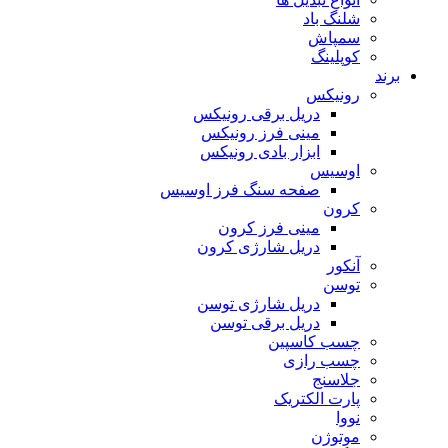
شلنگ باد
سمپاش
کوپلینگ
برند
رونیکس
دریل برقی رونیکس
مینی فرز رونیکس
ابزار بادی رونیکس
اوسیس
صفحه سنگ فرز اوسیس
کرون
مینی فرز کرون
دریل شارژی کرون
آنکور
توسن
دریل شارژی توسن
دریل برقی توسن
چسب کاسپین
چسب رازی
جلاسنج
پارت الکتریک
نووا
موتوژن