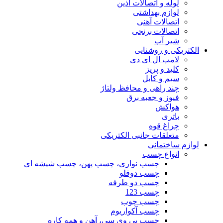
لوله و اتصالات آذین
لوازم بهداشتی
اتصالات آهنی
اتصالات برنجی
شیر آب
الکتریکی و روشنایی
لامپ ال ای دی
کلید و پریز
سیم و کابل
چند راهی و محافظ ولتاژ
فیوز و جعبه برق
هواکش
باتری
چراغ قوه
متعلقات جانبی الکتریکی
لوازم ساختمانی
انواع چسب
چسب نواری، چسب پهن، چسب شیشه ای
چسب دوقلو
چسب دو طرفه
چسب 123
چسب چوب
چسب آکواریوم
چسب پی وی سی، آهن و همه کاره