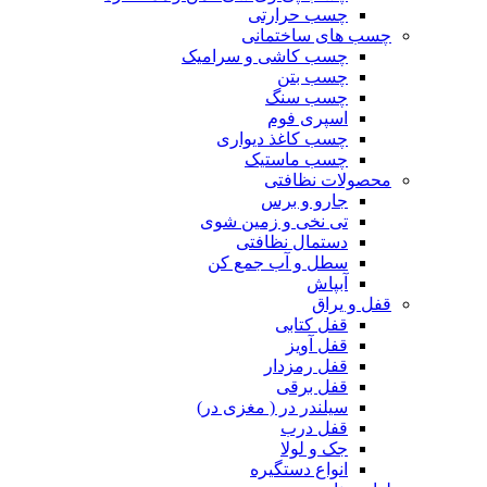
چسب حرارتی
چسب های ساختمانی
چسب کاشی و سرامیک
چسب بتن
چسب سنگ
اسپری فوم
چسب کاغذ دیواری
چسب ماستیک
محصولات نظافتی
جارو و برس
تی نخی و زمین شوی
دستمال نظافتی
سطل و آب جمع کن
آبپاش
قفل و یراق
قفل کتابی
قفل آویز
قفل رمزدار
قفل برقی
سیلندر در ( مغزی در)
قفل درب
جک و لولا
انواع دستگیره