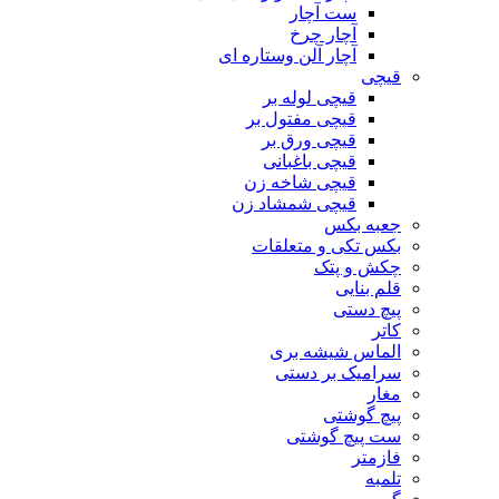
ست آچار
آچار چرخ
آچار آلن وستاره ای
قیچی
قیچی لوله بر
قیچی مفتول بر
قیچی ورق بر
قیچی باغبانی
قیچی شاخه زن
قیچی شمشاد زن
جعبه بکس
بکس تکی و متعلقات
چکش و پتک
قلم بنایی
پیچ دستی
کاتر
الماس شیشه بری
سرامیک بر دستی
مغار
پیچ گوشتی
ست پیچ گوشتی
فازمتر
تلمبه