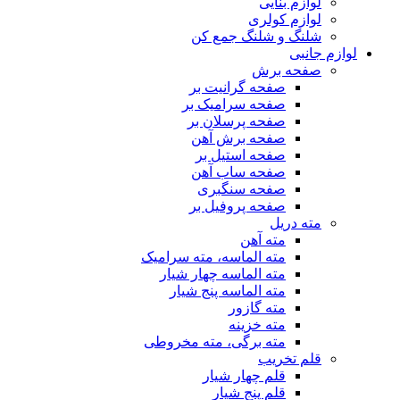
لوازم بنایی
لوازم کولری
شلنگ و شلنگ جمع کن
لوازم جانبی
صفحه برش
صفحه گرانیت بر
صفحه سرامیک بر
صفحه پرسلان بر
صفحه برش آهن
صفحه استیل بر
صفحه ساب آهن
صفحه سنگبری
صفحه پروفیل بر
مته دریل
مته آهن
مته الماسه، مته سرامیک
مته الماسه چهار شیار
مته الماسه پنج شیار
مته گازور
مته خزینه
مته برگی، مته مخروطی
قلم تخریب
قلم چهار شیار
قلم پنج شیار