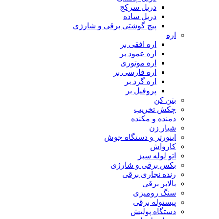
دریل سرکج
دریل ساده
پیچ گوشتی برقی و شارژی
اره
اره افقی بر
اره عمود بر
اره موتوری
اره فارسی بر
اره گرد بر
پروفیل بر
بتن کن
چکش تخریب
دمنده و مکنده
شیار زن
اینورتر و دستگاه جوش
کارواش
اتو لوله سبز
بکس برقی و شارژی
رنده نجاری برقی
بالابر برقی
سنگ رومیزی
پیستوله برقی
دستگاه پولیش