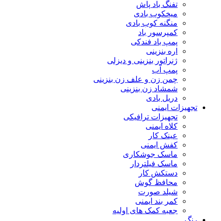
تفنگ باد پاش
میخکوب بادی
منگنه کوب بادی
کمپرسور باد
پمپ باد فندکی
اره بنزینی
ژنراتور بنزینی و دیزلی
پمپ آب
چمن زن و علف زن بنزینی
شمشاد زن بنزینی
دریل بادی
تجهیزات ایمنی
تجهیزات ترافیکی
کلاه ایمنی
عینک کار
کفش ایمنی
ماسک جوشکاری
ماسک فیلتردار
دستکش کار
محافظ گوش
شیلد صورت
کمر بند ایمنی
جعبه کمک های اولیه
رنگ