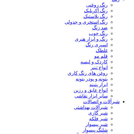
رنگ روغنی
رنگ آکریلیک
رنگ پلاستیک
رنگ استخری و جدولی
ضد زنگ
رنگ چوب
رنگ و ابزار هنری
اسپری رنگ
غلطک
قلم مو
کاردک و لیسه
انواع تینر
روغن های رنگ کاری
بتونه و پودر بتونه
ابزار پتینه
انواع عایق و رزین
سایر ابزار نقاشی
شیرآلات و اتصالات
شیرآلات بهداشتی
شیر گازی
شیر فلکه
شیر پیسوار
شلنگ پیسوار