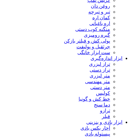
گریس پمپ
روغن دان
تبر و تبرچه
کمان اره
اره باغبانی
منگنه کوب دستی
گیره رومیزی
پولی کش و فیلتر بازکن
جرثقیل و پولیفت
ست ابزار خانگی
ابزار اندازه‌گیری
تراز لیزری
تراز دستی
متر لیزری
متر مهندسی
متر دستی
کولیس
خط کش و گونیا
دما سنج
ترازو
فیلر
ابزار بادی و بنزینی
آچار بکس بادی
پیستوله بادی