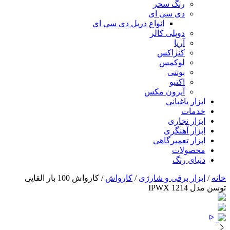
رنگ سحر
دی سی ای
انواع دریل دی سی ای
دوپلی کالر
آریا
کنزاکس
لوکمس
بوتنی
اکتیو
آیرون مکس
ابزار باغبانی
خدمات
ابزار نجاری
ابزار آهنگری
ابزار تعمیرگاهی
محصولات
دنیای رنگ
خانه
/
ابزار برقی و شارژی
/
کارواش
/ کارواش 100 بار القایی
توسن مدل IPWX 1214