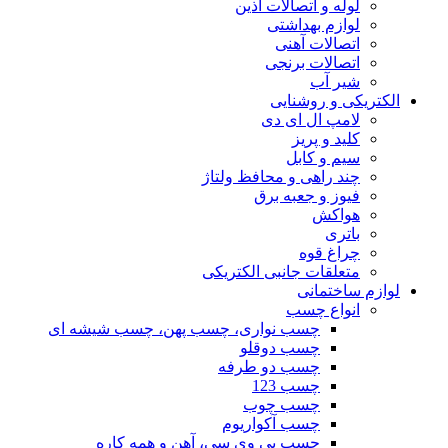
لوله و اتصالات آذین
لوازم بهداشتی
اتصالات آهنی
اتصالات برنجی
شیر آب
الکتریکی و روشنایی
لامپ ال ای دی
کلید و پریز
سیم و کابل
چند راهی و محافظ ولتاژ
فیوز و جعبه برق
هواکش
باتری
چراغ قوه
متعلقات جانبی الکتریکی
لوازم ساختمانی
انواع چسب
چسب نواری، چسب پهن، چسب شیشه ای
چسب دوقلو
چسب دو طرفه
چسب 123
چسب چوب
چسب آکواریوم
چسب پی وی سی، آهن و همه کاره