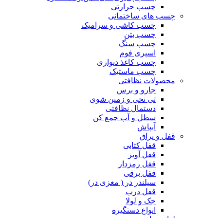
چسب حرارتی
چسب های ساختمانی
چسب کاشی و سرامیک
چسب بتن
چسب سنگ
اسپری فوم
چسب کاغذ دیواری
چسب ماستیک
محصولات نظافتی
جارو و برس
تی نخی و زمین شوی
دستمال نظافتی
سطل و آب جمع کن
آبپاش
قفل و یراق
قفل کتابی
قفل آویز
قفل رمزدار
قفل برقی
سیلندر در ( مغزی در)
قفل درب
جک و لولا
انواع دستگیره