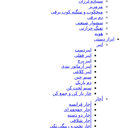
سنباده لرزان
مرمربر
میخکوب و منگنه کوب برقی
دم برقی
سشوار صنعتی
تفنگ حرارتی
هویه
ابزار دستی
انبر
انبردست
انبر قفلی
انبر پرچ
انبر آرماتور بندی
انبر کلاغی
سیم چین
دم باریک
سیم لخت کن
خار باز کن و جمع کن
آچار
آچار فرانسه
آچار جغجغه ای
آچار دو دسته
آچار شلاقی
آچار تخت و رینگی تکی