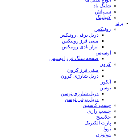
شلنگ باد
سمپاش
کوپلینگ
برند
رونیکس
دریل برقی رونیکس
مینی فرز رونیکس
ابزار بادی رونیکس
اوسیس
صفحه سنگ فرز اوسیس
کرون
مینی فرز کرون
دریل شارژی کرون
آنکور
توسن
دریل شارژی توسن
دریل برقی توسن
چسب کاسپین
چسب رازی
جلاسنج
پارت الکتریک
نووا
موتوژن