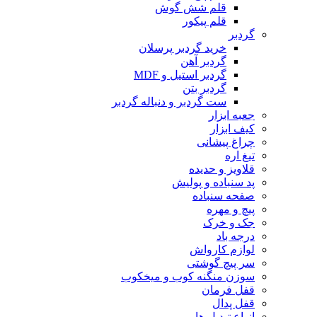
قلم شش گوش
قلم پیکور
گردبر
خرید گردبر پرسلان
گردبر آهن
گردبر استیل و MDF
گردبر بتن
ست گردبر و دنباله گردبر
جعبه ابزار
کیف ابزار
چراغ پیشانی
تیغ اره
قلاویز و حدیده
پد سنباده و پولیش
صفحه سنباده
پیچ و مهره
جک و خرک
درجه باد
لوازم کارواش
سر پیچ گوشتی
سوزن منگنه کوب و میخکوب
قفل فرمان
قفل پدال
انواع تبدیل ها