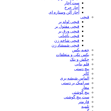
ست آچار
آچار چرخ
آچار آلن وستاره ای
قیچی
قیچی لوله بر
قیچی مفتول بر
قیچی ورق بر
قیچی باغبانی
قیچی شاخه زن
قیچی شمشاد زن
جعبه بکس
بکس تکی و متعلقات
چکش و پتک
قلم بنایی
پیچ دستی
کاتر
الماس شیشه بری
سرامیک بر دستی
مغار
پیچ گوشتی
ست پیچ گوشتی
فازمتر
تلمبه