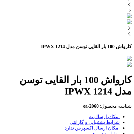
×
کارواش 100 بار القایی توسن مدل IPWX 1214
کارواش 100 بار القایی توسن
مدل IPWX 1214
شناسه محصول:
ea-2060
امکان ارسال به
شرایط پشتیبانی و گارانتی
امکان ارسال اکسپرس ندارد
مشاوره سریع