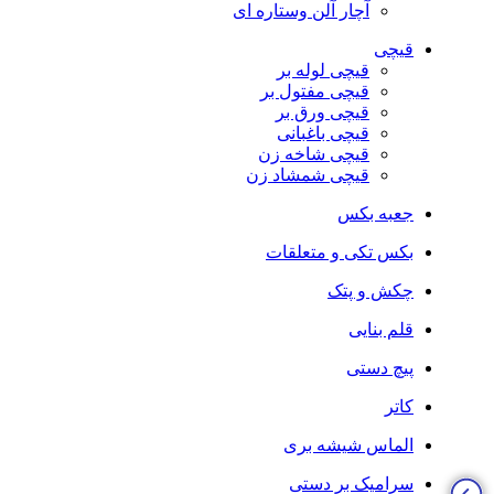
آچار آلن وستاره ای
قیچی
قیچی لوله بر
قیچی مفتول بر
قیچی ورق بر
قیچی باغبانی
قیچی شاخه زن
قیچی شمشاد زن
جعبه بکس
بکس تکی و متعلقات
چکش و پتک
قلم بنایی
پیچ دستی
کاتر
الماس شیشه بری
سرامیک بر دستی