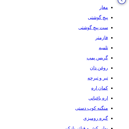
مغار
پیچ گوشتی
ست پیچ گوشتی
فازمتر
تلمبه
گریس پمپ
روغن دان
تبر و تبرچه
کمان اره
اره باغبانی
منگنه کوب دستی
گیره رومیزی
پولی کش و فیلتر بازکن