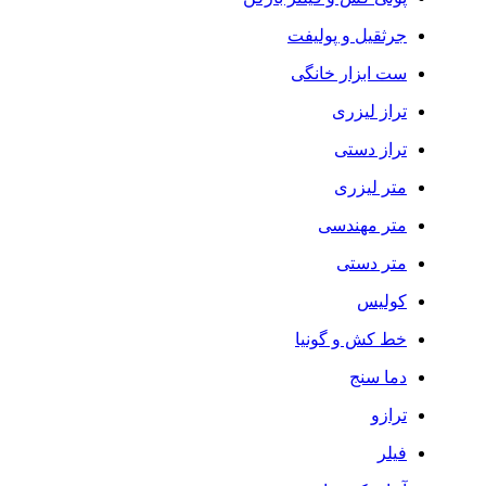
جرثقیل و پولیفت
ست ابزار خانگی
تراز لیزری
تراز دستی
متر لیزری
متر مهندسی
متر دستی
کولیس
خط کش و گونیا
دما سنج
ترازو
فیلر