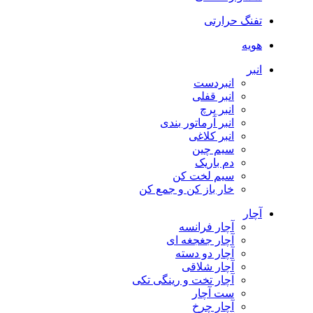
تفنگ حرارتی
هویه
انبر
انبردست
انبر قفلی
انبر پرچ
انبر آرماتور بندی
انبر کلاغی
سیم چین
دم باریک
سیم لخت کن
خار باز کن و جمع کن
آچار
آچار فرانسه
آچار جغجغه ای
آچار دو دسته
آچار شلاقی
آچار تخت و رینگی تکی
ست آچار
آچار چرخ