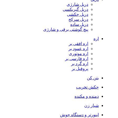
دریل شارژی
دریل گیربکسی
دریل چکشی
دریل سرکج
دریل ساده
پیچ گوشتی برقی و شارژی
اره
اره افقی بر
اره عمود بر
اره موتوری
اره فارسی بر
اره گرد بر
پروفیل بر
بتن کن
چکش تخریب
دمنده و مکنده
شیار زن
اینورتر و دستگاه جوش