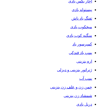
آچار بکس بادی
پیستوله بادی
تفنگ باد پاش
میخکوب بادی
منگنه کوب بادی
کمپرسور باد
پمپ باد فندکی
اره بنزینی
ژنراتور بنزینی و دیزلی
پمپ آب
چمن زن و علف زن بنزینی
شمشاد زن بنزینی
دریل بادی