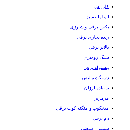
کارواش
اتو لوله سبز
بکس برقی و شارژی
رنده نجاری برقی
بالابر برقی
سنگ رومیزی
پیستوله برقی
دستگاه پولیش
سنباده لرزان
مرمربر
میخکوب و منگنه کوب برقی
دم برقی
سشوار صنعتی