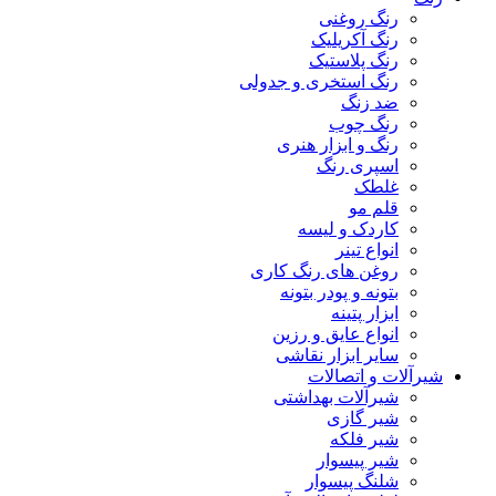
رنگ روغنی
رنگ آکریلیک
رنگ پلاستیک
رنگ استخری و جدولی
ضد زنگ
رنگ چوب
رنگ و ابزار هنری
اسپری رنگ
غلطک
قلم مو
کاردک و لیسه
انواع تینر
روغن های رنگ کاری
بتونه و پودر بتونه
ابزار پتینه
انواع عایق و رزین
سایر ابزار نقاشی
شیرآلات و اتصالات
شیرآلات بهداشتی
شیر گازی
شیر فلکه
شیر پیسوار
شلنگ پیسوار