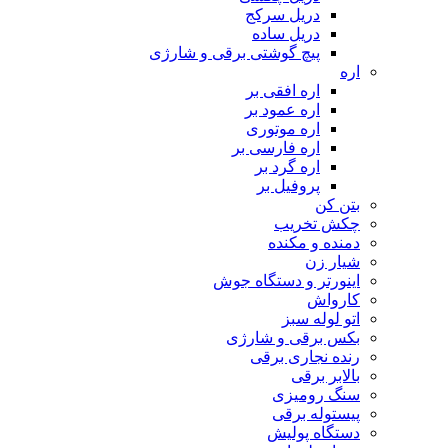
دریل سرکج
دریل ساده
پیچ گوشتی برقی و شارژی
اره
اره افقی بر
اره عمود بر
اره موتوری
اره فارسی بر
اره گرد بر
پروفیل بر
بتن کن
چکش تخریب
دمنده و مکنده
شیار زن
اینورتر و دستگاه جوش
کارواش
اتو لوله سبز
بکس برقی و شارژی
رنده نجاری برقی
بالابر برقی
سنگ رومیزی
پیستوله برقی
دستگاه پولیش