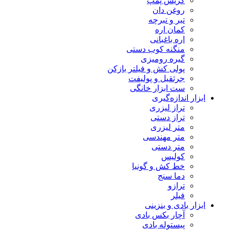
گریس پمپ
روغن دان
تبر و تبرچه
کمان اره
اره باغبانی
منگنه کوب دستی
گیره رومیزی
پولی کش و فیلتر بازکن
جرثقیل و پولیفت
ست ابزار خانگی
ابزار اندازه‌گیری
تراز لیزری
تراز دستی
متر لیزری
متر مهندسی
متر دستی
کولیس
خط کش و گونیا
دما سنج
ترازو
فیلر
ابزار بادی و بنزینی
آچار بکس بادی
پیستوله بادی