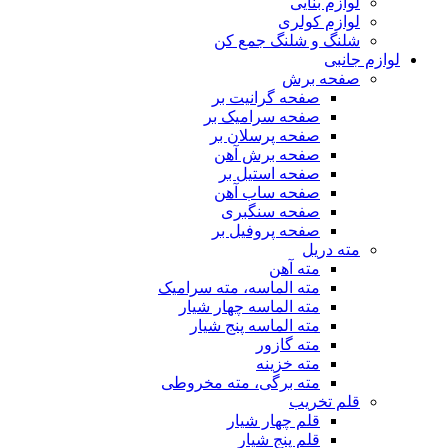
لوازم بنایی
لوازم کولری
شلنگ و شلنگ جمع کن
لوازم جانبی
صفحه برش
صفحه گرانیت بر
صفحه سرامیک بر
صفحه پرسلان بر
صفحه برش آهن
صفحه استیل بر
صفحه ساب آهن
صفحه سنگبری
صفحه پروفیل بر
مته دریل
مته آهن
مته الماسه، مته سرامیک
مته الماسه چهار شیار
مته الماسه پنج شیار
مته گازور
مته خزینه
مته برگی، مته مخروطی
قلم تخریب
قلم چهار شیار
قلم پنج شیار