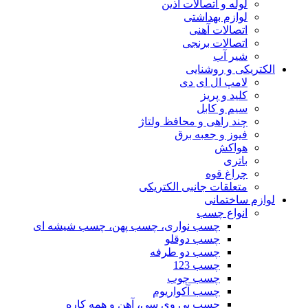
لوله و اتصالات آذین
لوازم بهداشتی
اتصالات آهنی
اتصالات برنجی
شیر آب
الکتریکی و روشنایی
لامپ ال ای دی
کلید و پریز
سیم و کابل
چند راهی و محافظ ولتاژ
فیوز و جعبه برق
هواکش
باتری
چراغ قوه
متعلقات جانبی الکتریکی
لوازم ساختمانی
انواع چسب
چسب نواری، چسب پهن، چسب شیشه ای
چسب دوقلو
چسب دو طرفه
چسب 123
چسب چوب
چسب آکواریوم
چسب پی وی سی، آهن و همه کاره