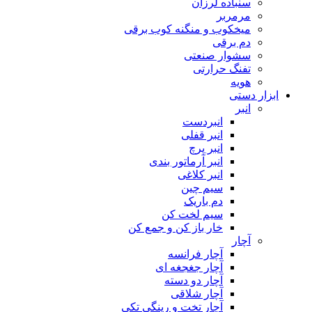
سنباده لرزان
مرمربر
میخکوب و منگنه کوب برقی
دم برقی
سشوار صنعتی
تفنگ حرارتی
هویه
ابزار دستی
انبر
انبردست
انبر قفلی
انبر پرچ
انبر آرماتور بندی
انبر کلاغی
سیم چین
دم باریک
سیم لخت کن
خار باز کن و جمع کن
آچار
آچار فرانسه
آچار جغجغه ای
آچار دو دسته
آچار شلاقی
آچار تخت و رینگی تکی