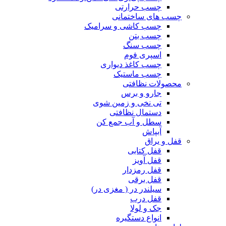
چسب حرارتی
چسب های ساختمانی
چسب کاشی و سرامیک
چسب بتن
چسب سنگ
اسپری فوم
چسب کاغذ دیواری
چسب ماستیک
محصولات نظافتی
جارو و برس
تی نخی و زمین شوی
دستمال نظافتی
سطل و آب جمع کن
آبپاش
قفل و یراق
قفل کتابی
قفل آویز
قفل رمزدار
قفل برقی
سیلندر در ( مغزی در)
قفل درب
جک و لولا
انواع دستگیره