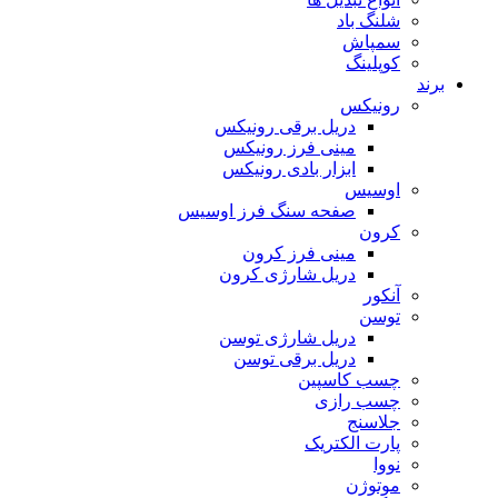
شلنگ باد
سمپاش
کوپلینگ
برند
رونیکس
دریل برقی رونیکس
مینی فرز رونیکس
ابزار بادی رونیکس
اوسیس
صفحه سنگ فرز اوسیس
کرون
مینی فرز کرون
دریل شارژی کرون
آنکور
توسن
دریل شارژی توسن
دریل برقی توسن
چسب کاسپین
چسب رازی
جلاسنج
پارت الکتریک
نووا
موتوژن