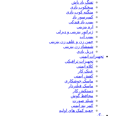
تفنگ باد پاش
میخکوب بادی
منگنه کوب بادی
کمپرسور باد
پمپ باد فندکی
اره بنزینی
ژنراتور بنزینی و دیزلی
پمپ آب
چمن زن و علف زن بنزینی
شمشاد زن بنزینی
دریل بادی
تجهیزات ایمنی
تجهیزات ترافیکی
کلاه ایمنی
عینک کار
کفش ایمنی
ماسک جوشکاری
ماسک فیلتردار
دستکش کار
محافظ گوش
شیلد صورت
کمر بند ایمنی
جعبه کمک های اولیه
رنگ