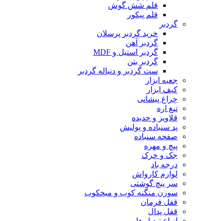
قلم شش گوش
قلم پیکور
گردبر
خرید گردبر پرسلان
گردبر آهن
گردبر استیل و MDF
گردبر بتن
ست گردبر و دنباله گردبر
جعبه ابزار
کیف ابزار
چراغ پیشانی
تیغ اره
قلاویز و حدیده
پد سنباده و پولیش
صفحه سنباده
پیچ و مهره
جک و خرک
درجه باد
لوازم کارواش
سر پیچ گوشتی
سوزن منگنه کوب و میخکوب
قفل فرمان
قفل پدال
انواع تبدیل ها