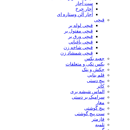
ست آچار
آچار چرخ
آچار آلن وستاره ای
قیچی
قیچی لوله بر
قیچی مفتول بر
قیچی ورق بر
قیچی باغبانی
قیچی شاخه زن
قیچی شمشاد زن
جعبه بکس
بکس تکی و متعلقات
چکش و پتک
قلم بنایی
پیچ دستی
کاتر
الماس شیشه بری
سرامیک بر دستی
مغار
پیچ گوشتی
ست پیچ گوشتی
فازمتر
تلمبه