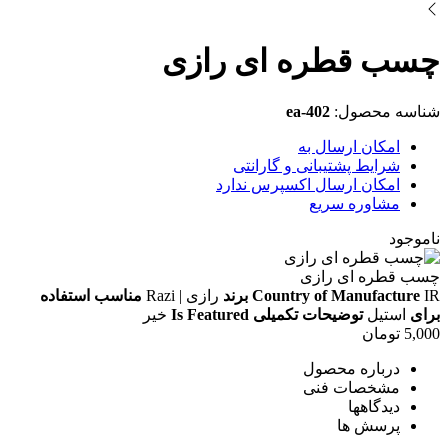
چسب قطره ای رازی
شناسه محصول:
ea-402
امکان ارسال به
شرایط پشتیبانی و گارانتی
امکان ارسال اکسپرس ندارد
مشاوره سریع
ناموجود
چسب قطره ای رازی
IR
Country of Manufacture
برند
رازی | Razi
مناسب استفاده
برای
استیل
توضیحات تکمیلی
Is Featured
خیر
5,000
تومان
درباره محصول
مشخصات فنی
دیدگاهها
پرسش ها