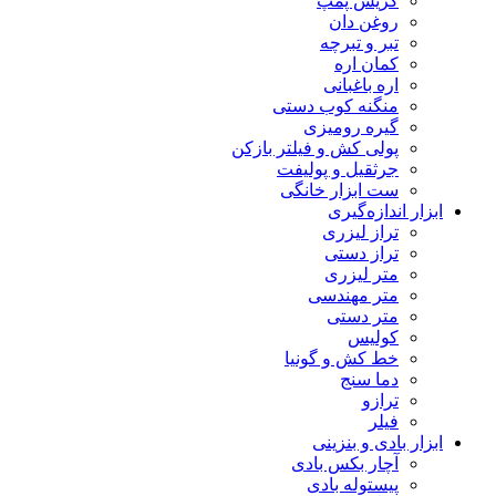
گریس پمپ
روغن دان
تبر و تبرچه
کمان اره
اره باغبانی
منگنه کوب دستی
گیره رومیزی
پولی کش و فیلتر بازکن
جرثقیل و پولیفت
ست ابزار خانگی
ابزار اندازه‌گیری
تراز لیزری
تراز دستی
متر لیزری
متر مهندسی
متر دستی
کولیس
خط کش و گونیا
دما سنج
ترازو
فیلر
ابزار بادی و بنزینی
آچار بکس بادی
پیستوله بادی