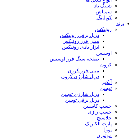
شلنگ باد
سمپاش
کوپلینگ
برند
رونیکس
دریل برقی رونیکس
مینی فرز رونیکس
ابزار بادی رونیکس
اوسیس
صفحه سنگ فرز اوسیس
کرون
مینی فرز کرون
دریل شارژی کرون
آنکور
توسن
دریل شارژی توسن
دریل برقی توسن
چسب کاسپین
چسب رازی
جلاسنج
پارت الکتریک
نووا
موتوژن