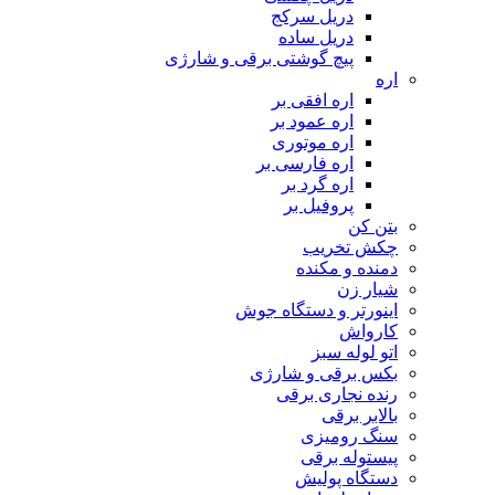
دریل سرکج
دریل ساده
پیچ گوشتی برقی و شارژی
اره
اره افقی بر
اره عمود بر
اره موتوری
اره فارسی بر
اره گرد بر
پروفیل بر
بتن کن
چکش تخریب
دمنده و مکنده
شیار زن
اینورتر و دستگاه جوش
کارواش
اتو لوله سبز
بکس برقی و شارژی
رنده نجاری برقی
بالابر برقی
سنگ رومیزی
پیستوله برقی
دستگاه پولیش