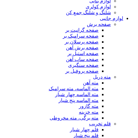
لوازم بنایی
لوازم کولری
شلنگ و شلنگ جمع کن
لوازم جانبی
صفحه برش
صفحه گرانیت بر
صفحه سرامیک بر
صفحه پرسلان بر
صفحه برش آهن
صفحه استیل بر
صفحه ساب آهن
صفحه سنگبری
صفحه پروفیل بر
مته دریل
مته آهن
مته الماسه، مته سرامیک
مته الماسه چهار شیار
مته الماسه پنج شیار
مته گازور
مته خزینه
مته برگی، مته مخروطی
قلم تخریب
قلم چهار شیار
قلم پنج شیار