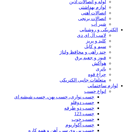
لوله و اتصالات آذین
لوازم بهداشتی
اتصالات آهنی
اتصالات برنجی
شیر آب
الکتریکی و روشنایی
لامپ ال ای دی
کلید و پریز
سیم و کابل
چند راهی و محافظ ولتاژ
فیوز و جعبه برق
هواکش
باتری
چراغ قوه
متعلقات جانبی الکتریکی
لوازم ساختمانی
انواع چسب
چسب نواری، چسب پهن، چسب شیشه ای
چسب دوقلو
چسب دو طرفه
چسب 123
چسب چوب
چسب آکواریوم
چسب پی وی سی، آهن و همه کاره