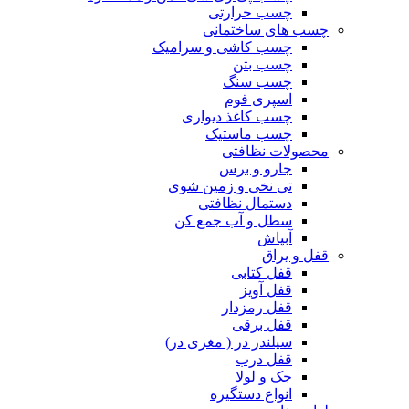
چسب حرارتی
چسب های ساختمانی
چسب کاشی و سرامیک
چسب بتن
چسب سنگ
اسپری فوم
چسب کاغذ دیواری
چسب ماستیک
محصولات نظافتی
جارو و برس
تی نخی و زمین شوی
دستمال نظافتی
سطل و آب جمع کن
آبپاش
قفل و یراق
قفل کتابی
قفل آویز
قفل رمزدار
قفل برقی
سیلندر در ( مغزی در)
قفل درب
جک و لولا
انواع دستگیره