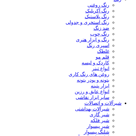
رنگ روغنی
رنگ آکریلیک
رنگ پلاستیک
رنگ استخری و جدولی
ضد زنگ
رنگ چوب
رنگ و ابزار هنری
اسپری رنگ
غلطک
قلم مو
کاردک و لیسه
انواع تینر
روغن های رنگ کاری
بتونه و پودر بتونه
ابزار پتینه
انواع عایق و رزین
سایر ابزار نقاشی
شیرآلات و اتصالات
شیرآلات بهداشتی
شیر گازی
شیر فلکه
شیر پیسوار
شلنگ پیسوار