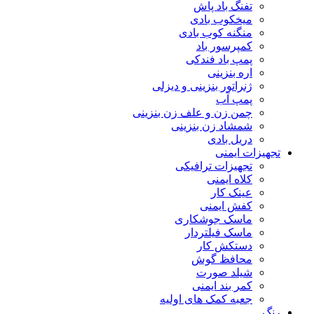
تفنگ باد پاش
میخکوب بادی
منگنه کوب بادی
کمپرسور باد
پمپ باد فندکی
اره بنزینی
ژنراتور بنزینی و دیزلی
پمپ آب
چمن زن و علف زن بنزینی
شمشاد زن بنزینی
دریل بادی
تجهیزات ایمنی
تجهیزات ترافیکی
کلاه ایمنی
عینک کار
کفش ایمنی
ماسک جوشکاری
ماسک فیلتردار
دستکش کار
محافظ گوش
شیلد صورت
کمر بند ایمنی
جعبه کمک های اولیه
رنگ