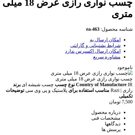
چسب نواری رازی عرض 18 میلی
متری
شناسه محصول:
ea-463
امکان ارسال به
شرایط پشتیبانی و گارانتی
امکان ارسال اکسپرس ندارد
مشاوره سریع
ناموجود
چسب نواری رازی عرض 18 میلی متری
IR
Country of Manufacture
نوع چسب
چسب شیشه ای
برند
رازی | Razi
مناسب استفاده برای
پلاستیک و پی وی سی
توضیحات
تکمیلی
7,500
تومان
درباره محصول
مشخصات فنی
دیدگاهها
پرسش ها