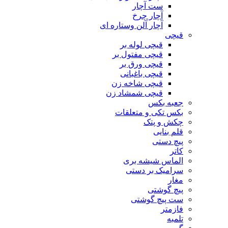
ست آچار
آچار چرخ
آچار آلن وستاره ای
قیچی
قیچی لوله بر
قیچی مفتول بر
قیچی ورق بر
قیچی باغبانی
قیچی شاخه زن
قیچی شمشاد زن
جعبه بکس
بکس تکی و متعلقات
چکش و پتک
قلم بنایی
پیچ دستی
کاتر
الماس شیشه بری
سرامیک بر دستی
مغار
پیچ گوشتی
ست پیچ گوشتی
فازمتر
تلمبه