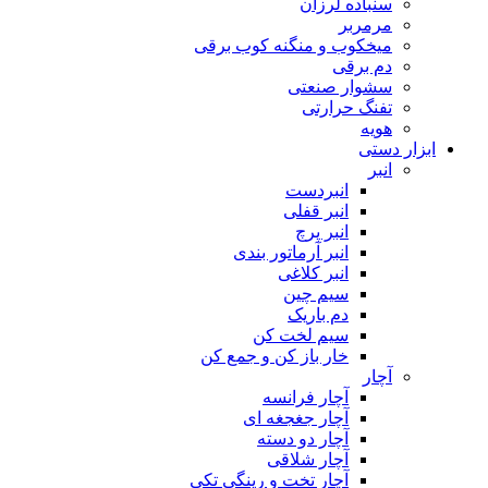
سنباده لرزان
مرمربر
میخکوب و منگنه کوب برقی
دم برقی
سشوار صنعتی
تفنگ حرارتی
هویه
ابزار دستی
انبر
انبردست
انبر قفلی
انبر پرچ
انبر آرماتور بندی
انبر کلاغی
سیم چین
دم باریک
سیم لخت کن
خار باز کن و جمع کن
آچار
آچار فرانسه
آچار جغجغه ای
آچار دو دسته
آچار شلاقی
آچار تخت و رینگی تکی