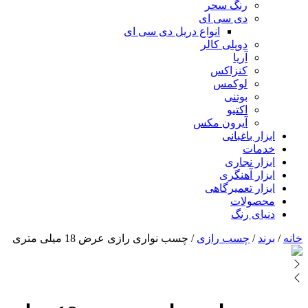
رنگ سحر
دی سی ای
انواع دریل دی سی ای
دوپلی کالر
آریا
کنزاکس
لوکمس
بوتنی
اکتیو
آیرون مکس
ابزار باغبانی
خدمات
ابزار نجاری
ابزار آهنگری
ابزار تعمیرگاهی
محصولات
دنیای رنگ
خانه
/
برند
/
چسب رازی
/ چسب نواری رازی عرض 18 میلی متری