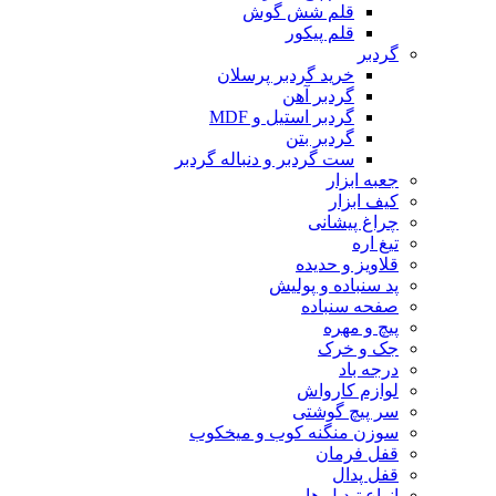
قلم شش گوش
قلم پیکور
گردبر
خرید گردبر پرسلان
گردبر آهن
گردبر استیل و MDF
گردبر بتن
ست گردبر و دنباله گردبر
جعبه ابزار
کیف ابزار
چراغ پیشانی
تیغ اره
قلاویز و حدیده
پد سنباده و پولیش
صفحه سنباده
پیچ و مهره
جک و خرک
درجه باد
لوازم کارواش
سر پیچ گوشتی
سوزن منگنه کوب و میخکوب
قفل فرمان
قفل پدال
انواع تبدیل ها