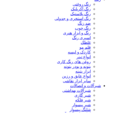
رنگ روغنی
رنگ آکریلیک
رنگ پلاستیک
رنگ استخری و جدولی
ضد زنگ
رنگ چوب
رنگ و ابزار هنری
اسپری رنگ
غلطک
قلم مو
کاردک و لیسه
انواع تینر
روغن های رنگ کاری
بتونه و پودر بتونه
ابزار پتینه
انواع عایق و رزین
سایر ابزار نقاشی
شیرآلات و اتصالات
شیرآلات بهداشتی
شیر گازی
شیر فلکه
شیر پیسوار
شلنگ پیسوار