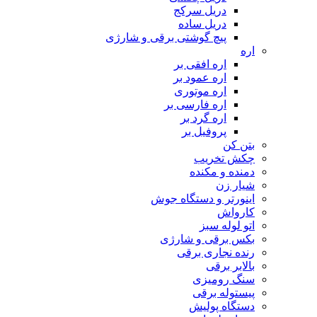
دریل سرکج
دریل ساده
پیچ گوشتی برقی و شارژی
اره
اره افقی بر
اره عمود بر
اره موتوری
اره فارسی بر
اره گرد بر
پروفیل بر
بتن کن
چکش تخریب
دمنده و مکنده
شیار زن
اینورتر و دستگاه جوش
کارواش
اتو لوله سبز
بکس برقی و شارژی
رنده نجاری برقی
بالابر برقی
سنگ رومیزی
پیستوله برقی
دستگاه پولیش