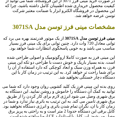
در صورت خرید مینی فرز 3071 از این فروشگاه، شما می توانید از
کیفیت محصول خریداری شده اطمینان کامل داشته باشید، چرا که
این محصول در فروشگاه الکترو ابزار با ضمانت معتبر شرکت
توسن عرضه خواهد شد.
مشخصات مینی فرز توسن مدل 3071SA
مینی فرز توسن مدل
3071SA
از یک موتور قدرتمند بهره می برد که
توانی معادل 720 وات دارد. چنین توانی برای یک مینی فرز بسیار
مناسب می باشد و به خوبی پاسخگوی انتظارات شما خواهد بود.
این مینی فرز به صورت کاملا اروگونومیک و اصولی طراحی شده
است. بدنه بسیار باریک و خوش دست با طراحی دو تکه این مینی
فرز، به همراه وزن سبک و ابعاد کوچکی که دارد استفاده از آن را
برای شما راحت تر خواهد کرد. به این ترتیب در زمان کار با این
دستگاه دچار خستگی نخواهید شد.
روی بدنه این مینی فرز یک کلید کشویی روان وجود دارد که شما می
توانید به کمک آن دستگاه را خاموش و روشن نمایید. این دستگاه به
برق شهری وصل می شود انرژی لازم برای کار کردن را از طریق
برق شهری تامین می کند. به این ترتیب به باتری نیاز ندارد و شما در
زمان کار با ان، نگران تمام شدن باتری و انرژی دستگاه نخواهید بود.
کابل برقی این دستگاه حدودا 2 متر است و به راحتی به پریز برق
وصل می شود. این کابل با استاندارد CE اروپا ساخته شده است.