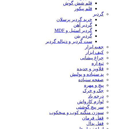
قلم شش گوش
قلم پیکور
گردبر
خرید گردبر پرسلان
گردبر آهن
گردبر استیل و MDF
گردبر بتن
ست گردبر و دنباله گردبر
جعبه ابزار
کیف ابزار
چراغ پیشانی
تیغ اره
قلاویز و حدیده
پد سنباده و پولیش
صفحه سنباده
پیچ و مهره
جک و خرک
درجه باد
لوازم کارواش
سر پیچ گوشتی
سوزن منگنه کوب و میخکوب
قفل فرمان
قفل پدال
انواع تبدیل ها