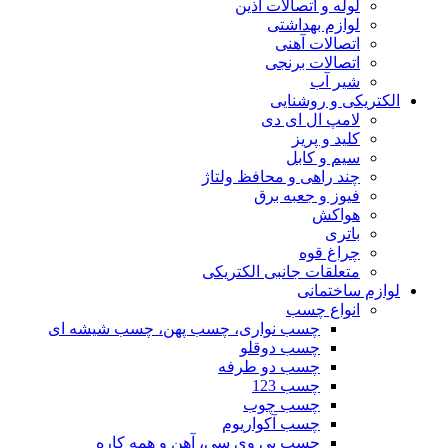
لوله و اتصالات آذین
لوازم بهداشتی
اتصالات آهنی
اتصالات برنجی
شیر آب
الکتریکی و روشنایی
لامپ ال ای دی
کلید و پریز
سیم و کابل
چند راهی و محافظ ولتاژ
فیوز و جعبه برق
هواکش
باتری
چراغ قوه
متعلقات جانبی الکتریکی
لوازم ساختمانی
انواع چسب
چسب نواری، چسب پهن، چسب شیشه ای
چسب دوقلو
چسب دو طرفه
چسب 123
چسب چوب
چسب آکواریوم
چسب پی وی سی، آهن و همه کاره