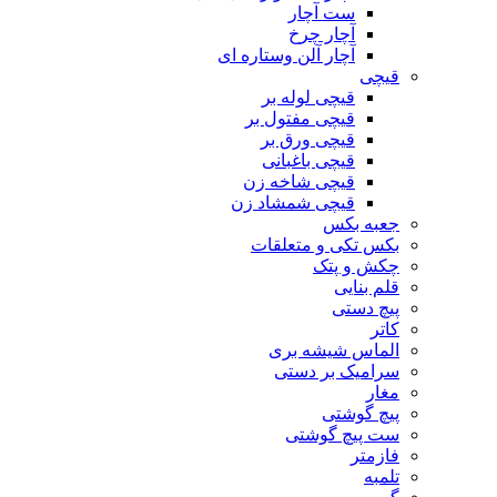
ست آچار
آچار چرخ
آچار آلن وستاره ای
قیچی
قیچی لوله بر
قیچی مفتول بر
قیچی ورق بر
قیچی باغبانی
قیچی شاخه زن
قیچی شمشاد زن
جعبه بکس
بکس تکی و متعلقات
چکش و پتک
قلم بنایی
پیچ دستی
کاتر
الماس شیشه بری
سرامیک بر دستی
مغار
پیچ گوشتی
ست پیچ گوشتی
فازمتر
تلمبه