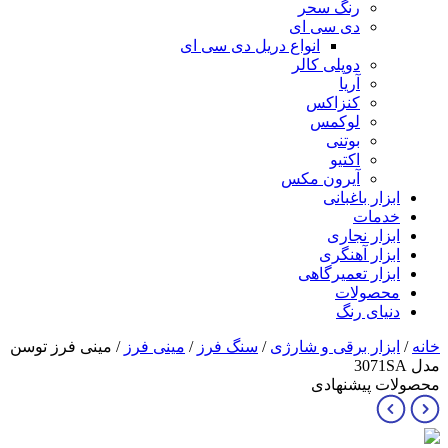
رنگ سحر
دی سی ای
انواع دریل دی سی ای
دوپلی کالر
آریا
کنزاکس
لوکمس
بوتنی
اکتیو
آیرون مکس
ابزار باغبانی
خدمات
ابزار نجاری
ابزار آهنگری
ابزار تعمیرگاهی
محصولات
دنیای رنگ
خانه
/
ابزار برقی و شارژی
/
سنگ فرز
/
مینی فرز
/ مینی فرز توسن
مدل 3071SA
محصولات پیشنهادی