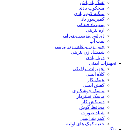
تفنگ باد پاش
میخکوب بادی
منگنه کوب بادی
کمپرسور باد
پمپ باد فندکی
اره بنزینی
ژنراتور بنزینی و دیزلی
پمپ آب
چمن زن و علف زن بنزینی
شمشاد زن بنزینی
دریل بادی
تجهیزات ایمنی
تجهیزات ترافیکی
کلاه ایمنی
عینک کار
کفش ایمنی
ماسک جوشکاری
ماسک فیلتردار
دستکش کار
محافظ گوش
شیلد صورت
کمر بند ایمنی
جعبه کمک های اولیه
رنگ