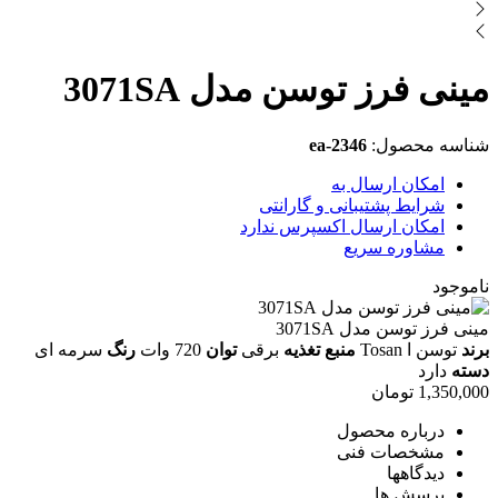
مینی فرز توسن مدل 3071SA
شناسه محصول:
ea-2346
امکان ارسال به
شرایط پشتیبانی و گارانتی
امکان ارسال اکسپرس ندارد
مشاوره سریع
ناموجود
مینی فرز توسن مدل 3071SA
برند
توسن ا Tosan
منبع تغذیه
برقی
توان
720 وات
رنگ
سرمه ای
دسته
دارد
1,350,000
تومان
درباره محصول
مشخصات فنی
دیدگاهها
پرسش ها