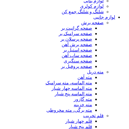
لوازم بنایی
لوازم کولری
شلنگ و شلنگ جمع کن
لوازم جانبی
صفحه برش
صفحه گرانیت بر
صفحه سرامیک بر
صفحه پرسلان بر
صفحه برش آهن
صفحه استیل بر
صفحه ساب آهن
صفحه سنگبری
صفحه پروفیل بر
مته دریل
مته آهن
مته الماسه، مته سرامیک
مته الماسه چهار شیار
مته الماسه پنج شیار
مته گازور
مته خزینه
مته برگی، مته مخروطی
قلم تخریب
قلم چهار شیار
قلم پنج شیار