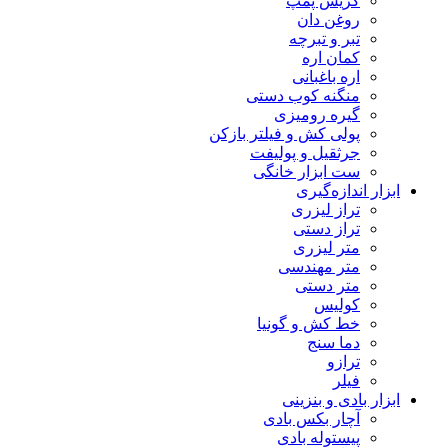
گریس پمپ
روغن دان
تبر و تبرچه
کمان اره
اره باغبانی
منگنه کوب دستی
گیره رومیزی
پولی کش و فیلتر بازکن
جرثقیل و پولیفت
ست ابزار خانگی
ابزار اندازه‌گیری
تراز لیزری
تراز دستی
متر لیزری
متر مهندسی
متر دستی
کولیس
خط کش و گونیا
دما سنج
ترازو
فیلر
ابزار بادی و بنزینی
آچار بکس بادی
پیستوله بادی