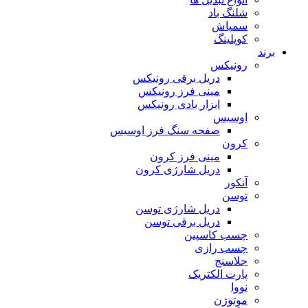
شلنگ باد
سمپاش
کوپلینگ
برند
رونیکس
دریل برقی رونیکس
مینی فرز رونیکس
ابزار بادی رونیکس
اوسیس
صفحه سنگ فرز اوسیس
کرون
مینی فرز کرون
دریل شارژی کرون
آنکور
توسن
دریل شارژی توسن
دریل برقی توسن
چسب کاسپین
چسب رازی
جلاسنج
پارت الکتریک
نووا
موتوژن