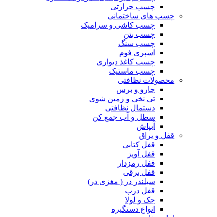
چسب حرارتی
چسب های ساختمانی
چسب کاشی و سرامیک
چسب بتن
چسب سنگ
اسپری فوم
چسب کاغذ دیواری
چسب ماستیک
محصولات نظافتی
جارو و برس
تی نخی و زمین شوی
دستمال نظافتی
سطل و آب جمع کن
آبپاش
قفل و یراق
قفل کتابی
قفل آویز
قفل رمزدار
قفل برقی
سیلندر در ( مغزی در)
قفل درب
جک و لولا
انواع دستگیره