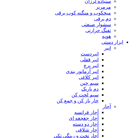
سنباده لرزان
مرمربر
میخکوب و منگنه کوب برقی
دم برقی
سشوار صنعتی
تفنگ حرارتی
هویه
ابزار دستی
انبر
انبردست
انبر قفلی
انبر پرچ
انبر آرماتور بندی
انبر کلاغی
سیم چین
دم باریک
سیم لخت کن
خار باز کن و جمع کن
آچار
آچار فرانسه
آچار جغجغه ای
آچار دو دسته
آچار شلاقی
آچار تخت و رینگی تکی