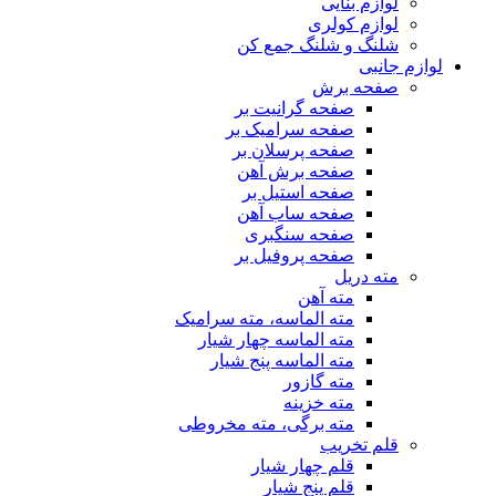
لوازم بنایی
لوازم کولری
شلنگ و شلنگ جمع کن
لوازم جانبی
صفحه برش
صفحه گرانیت بر
صفحه سرامیک بر
صفحه پرسلان بر
صفحه برش آهن
صفحه استیل بر
صفحه ساب آهن
صفحه سنگبری
صفحه پروفیل بر
مته دریل
مته آهن
مته الماسه، مته سرامیک
مته الماسه چهار شیار
مته الماسه پنج شیار
مته گازور
مته خزینه
مته برگی، مته مخروطی
قلم تخریب
قلم چهار شیار
قلم پنج شیار