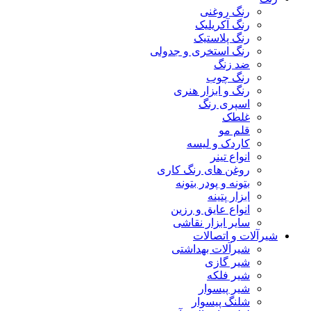
رنگ روغنی
رنگ آکریلیک
رنگ پلاستیک
رنگ استخری و جدولی
ضد زنگ
رنگ چوب
رنگ و ابزار هنری
اسپری رنگ
غلطک
قلم مو
کاردک و لیسه
انواع تینر
روغن های رنگ کاری
بتونه و پودر بتونه
ابزار پتینه
انواع عایق و رزین
سایر ابزار نقاشی
شیرآلات و اتصالات
شیرآلات بهداشتی
شیر گازی
شیر فلکه
شیر پیسوار
شلنگ پیسوار