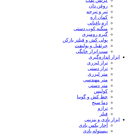
گریس پمپ
روغن دان
تبر و تبرچه
کمان اره
اره باغبانی
منگنه کوب دستی
گیره رومیزی
پولی کش و فیلتر بازکن
جرثقیل و پولیفت
ست ابزار خانگی
ابزار اندازه‌گیری
تراز لیزری
تراز دستی
متر لیزری
متر مهندسی
متر دستی
کولیس
خط کش و گونیا
دما سنج
ترازو
فیلر
ابزار بادی و بنزینی
آچار بکس بادی
پیستوله بادی