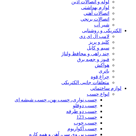
لوله و اتصالات آذین
لوازم بهداشتی
اتصالات آهنی
اتصالات برنجی
شیر آب
الکتریکی و روشنایی
لامپ ال ای دی
کلید و پریز
سیم و کابل
چند راهی و محافظ ولتاژ
فیوز و جعبه برق
هواکش
باتری
چراغ قوه
متعلقات جانبی الکتریکی
لوازم ساختمانی
انواع چسب
چسب نواری، چسب پهن، چسب شیشه ای
چسب دوقلو
چسب دو طرفه
چسب 123
چسب چوب
چسب آکواریوم
چسب پی وی سی، آهن و همه کاره