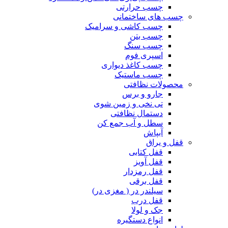
چسب حرارتی
چسب های ساختمانی
چسب کاشی و سرامیک
چسب بتن
چسب سنگ
اسپری فوم
چسب کاغذ دیواری
چسب ماستیک
محصولات نظافتی
جارو و برس
تی نخی و زمین شوی
دستمال نظافتی
سطل و آب جمع کن
آبپاش
قفل و یراق
قفل کتابی
قفل آویز
قفل رمزدار
قفل برقی
سیلندر در ( مغزی در)
قفل درب
جک و لولا
انواع دستگیره