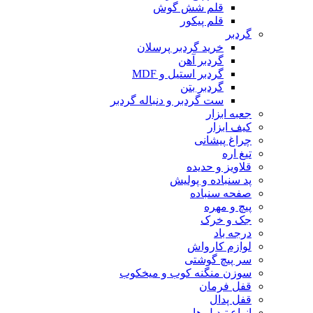
قلم شش گوش
قلم پیکور
گردبر
خرید گردبر پرسلان
گردبر آهن
گردبر استیل و MDF
گردبر بتن
ست گردبر و دنباله گردبر
جعبه ابزار
کیف ابزار
چراغ پیشانی
تیغ اره
قلاویز و حدیده
پد سنباده و پولیش
صفحه سنباده
پیچ و مهره
جک و خرک
درجه باد
لوازم کارواش
سر پیچ گوشتی
سوزن منگنه کوب و میخکوب
قفل فرمان
قفل پدال
انواع تبدیل ها