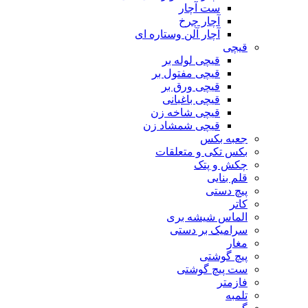
ست آچار
آچار چرخ
آچار آلن وستاره ای
قیچی
قیچی لوله بر
قیچی مفتول بر
قیچی ورق بر
قیچی باغبانی
قیچی شاخه زن
قیچی شمشاد زن
جعبه بکس
بکس تکی و متعلقات
چکش و پتک
قلم بنایی
پیچ دستی
کاتر
الماس شیشه بری
سرامیک بر دستی
مغار
پیچ گوشتی
ست پیچ گوشتی
فازمتر
تلمبه