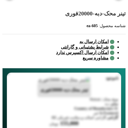
تینر محک-دبه-20000فوری
شناسه محصول:
ea-605
امکان ارسال به
شرایط پشتیبانی و گارانتی
امکان ارسال اکسپرس ندارد
مشاوره سریع
ناموجود
تینر محک-دبه-20000فوری
برند
محک | Mahak
سایز
دبه
Country of Manufacture
IR
Is Featured
خیر
گارانتی
گارانتی اصالت و سلامت فیزیکی کالا
155,000
تومان