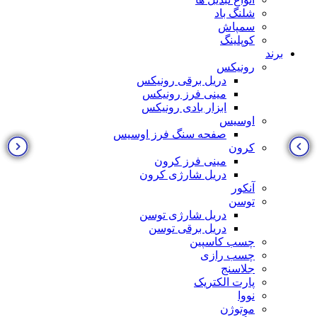
شلنگ باد
سمپاش
کوپلینگ
برند
رونیکس
دریل برقی رونیکس
مینی فرز رونیکس
ابزار بادی رونیکس
اوسیس
صفحه سنگ فرز اوسیس
کرون
مینی فرز کرون
دریل شارژی کرون
آنکور
توسن
دریل شارژی توسن
دریل برقی توسن
چسب کاسپین
چسب رازی
جلاسنج
پارت الکتریک
نووا
موتوژن