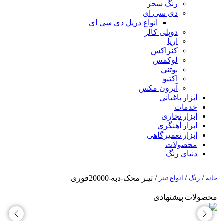
رنگ سحر
دی سی ای
انواع دریل دی سی ای
دوپلی کالر
آریا
کنزاکس
لوکمس
بوتنی
اکتیو
آیرون مکس
ابزار باغبانی
خدمات
ابزار نجاری
ابزار آهنگری
ابزار تعمیرگاهی
محصولات
دنیای رنگ
/
/
/ تینر محک-دبه-20000فوری
خانه
رنگ
انواع تینر
محصولات پیشنهادی