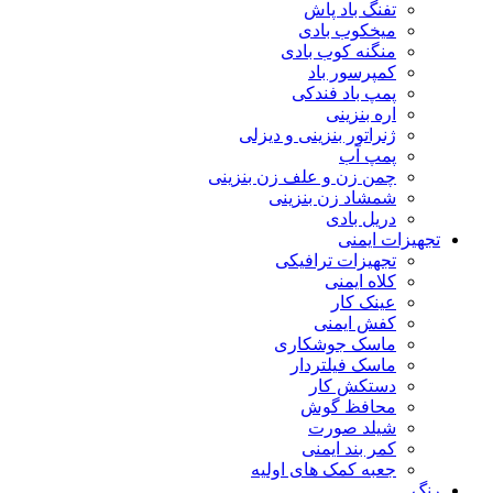
تفنگ باد پاش
میخکوب بادی
منگنه کوب بادی
کمپرسور باد
پمپ باد فندکی
اره بنزینی
ژنراتور بنزینی و دیزلی
پمپ آب
چمن زن و علف زن بنزینی
شمشاد زن بنزینی
دریل بادی
تجهیزات ایمنی
تجهیزات ترافیکی
کلاه ایمنی
عینک کار
کفش ایمنی
ماسک جوشکاری
ماسک فیلتردار
دستکش کار
محافظ گوش
شیلد صورت
کمر بند ایمنی
جعبه کمک های اولیه
رنگ