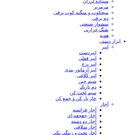
سنباده لرزان
مرمربر
میخکوب و منگنه کوب برقی
دم برقی
سشوار صنعتی
تفنگ حرارتی
هویه
ابزار دستی
انبر
انبردست
انبر قفلی
انبر پرچ
انبر آرماتور بندی
انبر کلاغی
سیم چین
دم باریک
سیم لخت کن
خار باز کن و جمع کن
آچار
آچار فرانسه
آچار جغجغه ای
آچار دو دسته
آچار شلاقی
آچار تخت و رینگی تکی