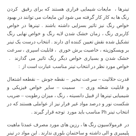
تینرها ، مایعات شیمایی فراری هستند که برای رقیق کردن
رنگ ها به کار کار گرفته می شود این مایعات می توانند در بهبود
خواص رنگ نیز تاثیر بسزایی داشته باشند . تینرها در خواص
کاربری رنگ ، زمان خشک شدن لایه رنگ و خواص نهایی رنگ
تشکیل شده نقش تعیین کننده ای دارند . انتخاب درست یک تینر
بر ویسکوزیته ، خاصیت برش خوری ، قابلیت اسپری ، سرعت
خشک شدن و بسیاری خواص دیگر رنگ تاثیر می گذارند .
خواص مورد نظر در انتخاب تینر مناسب عبارت است از :
قدرت حلالیت – سرعت تبخیر – نقطه جوش – نقطعه اشتعال
و قابلیت شعله وری – سمیت – سایر خواص فیزیکی و
شیمیایی تینرها از قبیل دانسیته ، رنگ ، میزان رطوبت – ضریب
شکست نور و درصد مواد غیر فرار نیز از عواملی هستند که در
انتخاب تینر Ph مناسب باید مورد توجه قرار گیرند .
در فرمولاسیون رنگ ها ، رزین های مورد مصرف عمدتا ماهیت
پلیمیری و الی داشته و ساختمان بلوری ندارند . این مواد در تینر