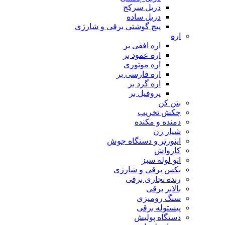
دریل سرکج
دریل ساده
پیچ گوشتی برقی و شارژی
اره
اره افقی بر
اره عمود بر
اره موتوری
اره فارسی بر
اره گرد بر
پروفیل بر
بتن کن
چکش تخریب
دمنده و مکنده
شیار زن
اینورتر و دستگاه جوش
کارواش
اتو لوله سبز
بکس برقی و شارژی
رنده نجاری برقی
بالابر برقی
سنگ رومیزی
پیستوله برقی
دستگاه پولیش