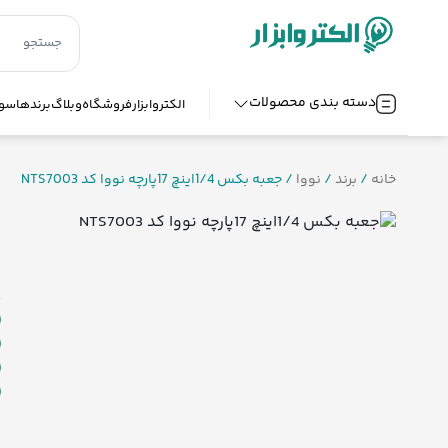
دسته بندی محصولات
الکتروابزار
فروشگاه
وبلاگ
برندها
سوا
خانه
/
برند
/
نووا
/ جعبه بکس 1/4اینچ 17پارچه نووا کد NTS7003
ج
ش