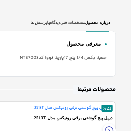
درباره محصول
مشخصات فنی
دیدگاهها
پرسش ها
معرفی محصول
جعبه بکس 1/4اینچ 17پارچه نووا کدNTS7003
محصولات مرتبط
%21
دریل پیچ گوشتی برقی رونیکس مدل 2513T