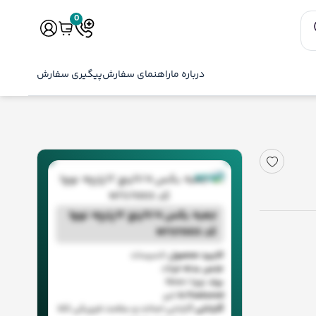
0
درباره ما
راهنمای سفارش
پیگیری سفارش
ناموجود
جعبه بکس 1/4اینچ 17پارچه نووا
کد NTS7003
کاربرد محصول
تاسیسات
جنس بدنه
فولاد
برند
نووا ا Nova
Is Featured
خیر
گارانتی
گارانتی اصالت و سلامت فیزیکی کالا