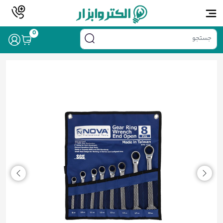
0
/
/
/ آچار جغجغه ای 8 عددی نووا مدل NTG1320
خانه
برند
نووا