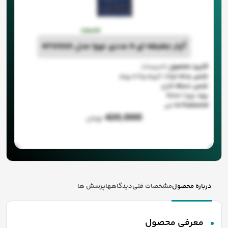
آچار جغجغه ای 8 عددی نووا مدل NTG1320
کاربرد محصول
تاسیسات
جنس بدنه
فولاد کروم وانادیوم
جنس دسته
فلزی
برند
نووا ا Nova
Is Featured
خیر
420,000
تومان
درباره محصول
مشخصات فنی
دیدگاهها
پرسش ها
معرفی محصول