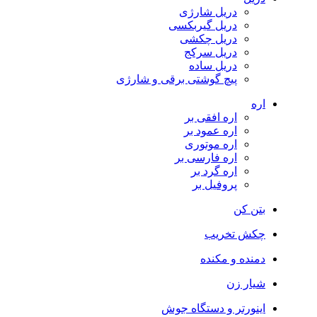
دریل شارژی
دریل گیربکسی
دریل چکشی
دریل سرکج
دریل ساده
پیچ گوشتی برقی و شارژی
اره
اره افقی بر
اره عمود بر
اره موتوری
اره فارسی بر
اره گرد بر
پروفیل بر
بتن کن
چکش تخریب
دمنده و مکنده
شیار زن
اینورتر و دستگاه جوش