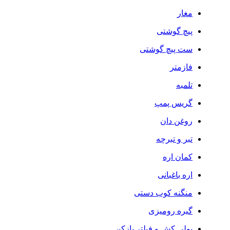
مغار
پیچ گوشتی
ست پیچ گوشتی
فازمتر
تلمبه
گریس پمپ
روغن دان
تبر و تبرچه
کمان اره
اره باغبانی
منگنه کوب دستی
گیره رومیزی
پولی کش و فیلتر بازکن