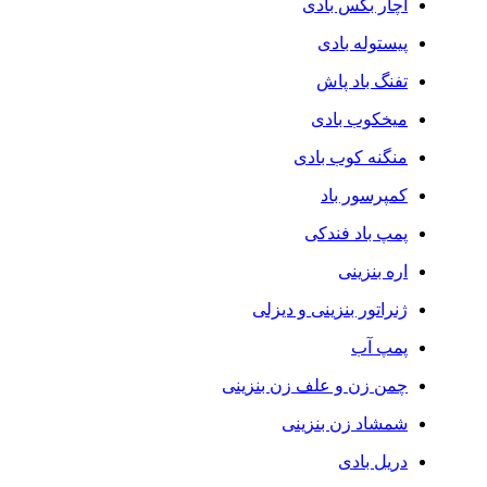
آچار بکس بادی
پیستوله بادی
تفنگ باد پاش
میخکوب بادی
منگنه کوب بادی
کمپرسور باد
پمپ باد فندکی
اره بنزینی
ژنراتور بنزینی و دیزلی
پمپ آب
چمن زن و علف زن بنزینی
شمشاد زن بنزینی
دریل بادی