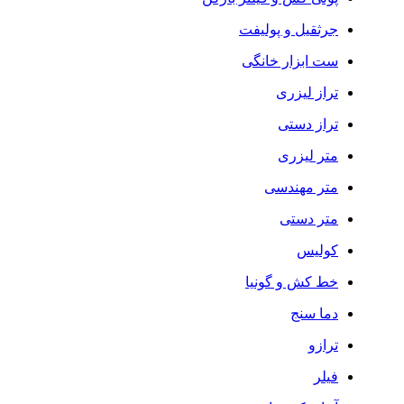
جرثقیل و پولیفت
ست ابزار خانگی
تراز لیزری
تراز دستی
متر لیزری
متر مهندسی
متر دستی
کولیس
خط کش و گونیا
دما سنج
ترازو
فیلر