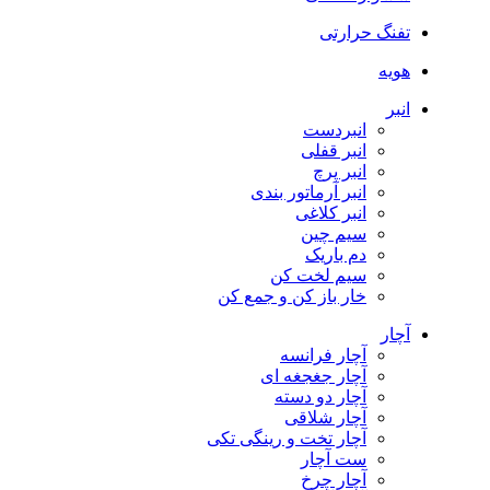
تفنگ حرارتی
هویه
انبر
انبردست
انبر قفلی
انبر پرچ
انبر آرماتور بندی
انبر کلاغی
سیم چین
دم باریک
سیم لخت کن
خار باز کن و جمع کن
آچار
آچار فرانسه
آچار جغجغه ای
آچار دو دسته
آچار شلاقی
آچار تخت و رینگی تکی
ست آچار
آچار چرخ