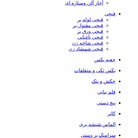
آچار آلن وستاره ای
قیچی
قیچی لوله بر
قیچی مفتول بر
قیچی ورق بر
قیچی باغبانی
قیچی شاخه زن
قیچی شمشاد زن
جعبه بکس
بکس تکی و متعلقات
چکش و پتک
قلم بنایی
پیچ دستی
کاتر
الماس شیشه بری
سرامیک بر دستی