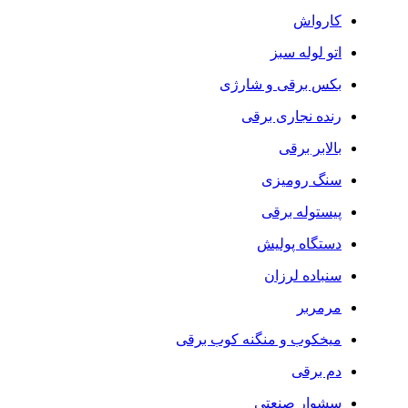
کارواش
اتو لوله سبز
بکس برقی و شارژی
رنده نجاری برقی
بالابر برقی
سنگ رومیزی
پیستوله برقی
دستگاه پولیش
سنباده لرزان
مرمربر
میخکوب و منگنه کوب برقی
دم برقی
سشوار صنعتی