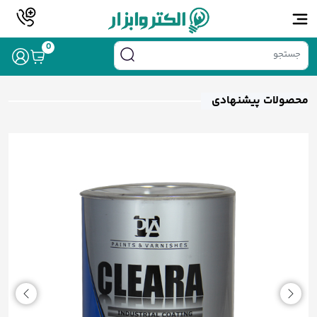
0
/
/
/ رزین اپوکسی دو جزئی کلرا – گالن
خانه
رنگ
رنگ و ابزار هنری
محصولات پیشنهادی