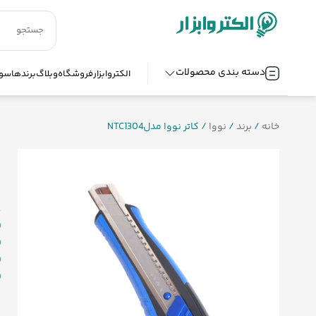
دسته بندی محصولات
الکتروابزار
فروشگاه
وبلاگ
برندها
سوا
خانه
/
برند
/
نووا
/ کاتر نووا مدلNTC1304
ک
ش