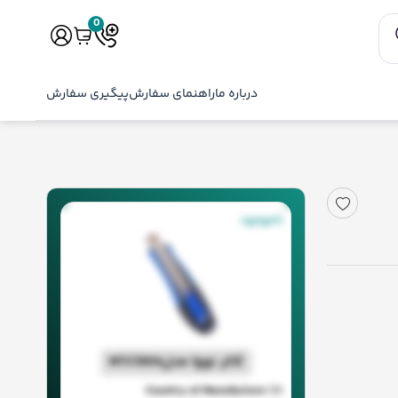
0
درباره ما
راهنمای سفارش
پیگیری سفارش
ناموجود
کاتر نووا مدلNTC1304
Country of Manufacture
CN