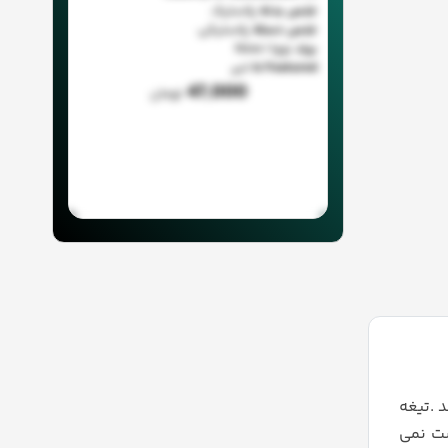
جنس بدنه
پلاستیک
جنس دسته
پلاستیکی
برند
نووا ا Nova
Is Featured
خیر
47,000
تومان
 .تیغه
ست نمی