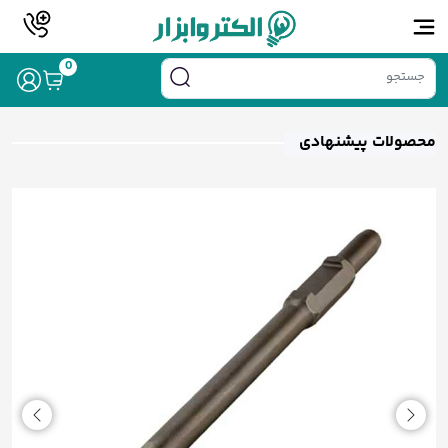
0
/
/
/
/ قلم پیکور نوک پهن 35*400*30
خانه
لوازم جانبی
قلم تخریب
قلم پیکور
محصولات پیشنهادی