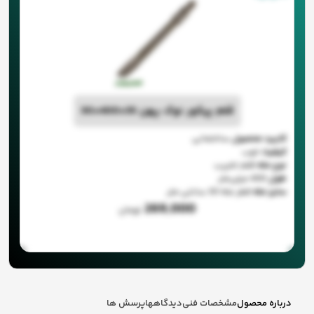
قلم پیکور نوک پهن 35*400*30
کاربرد محصول
ساختمانی
کیفیت
خوب
نوع مته
قلم تخریب
طول
400 میلی‌متر
سایز مته
قطر مته 30 سانتی متر
269,000
تومان
درباره محصول
مشخصات فنی
دیدگاهها
پرسش ها