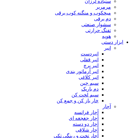
سنباده لرزان
مرمربر
میخکوب و منگنه کوب برقی
دم برقی
سشوار صنعتی
تفنگ حرارتی
هویه
ابزار دستی
انبر
انبردست
انبر قفلی
انبر پرچ
انبر آرماتور بندی
انبر کلاغی
سیم چین
دم باریک
سیم لخت کن
خار باز کن و جمع کن
آچار
آچار فرانسه
آچار جغجغه ای
آچار دو دسته
آچار شلاقی
آچار تخت و رینگی تکی