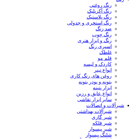
رنگ روغنی
رنگ آکریلیک
رنگ پلاستیک
رنگ استخری و جدولی
ضد زنگ
رنگ چوب
رنگ و ابزار هنری
اسپری رنگ
غلطک
قلم مو
کاردک و لیسه
انواع تینر
روغن های رنگ کاری
بتونه و پودر بتونه
ابزار پتینه
انواع عایق و رزین
سایر ابزار نقاشی
شیرآلات و اتصالات
شیرآلات بهداشتی
شیر گازی
شیر فلکه
شیر پیسوار
شلنگ پیسوار