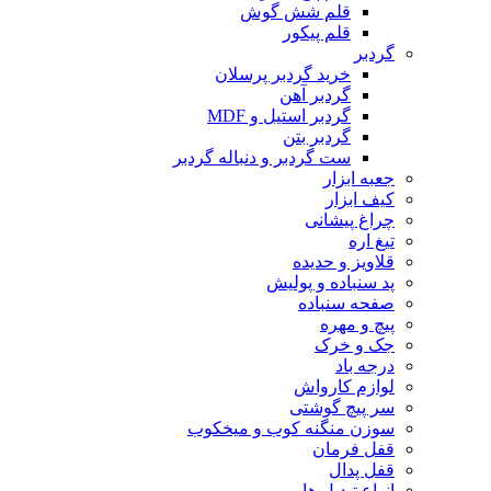
قلم شش گوش
قلم پیکور
گردبر
خرید گردبر پرسلان
گردبر آهن
گردبر استیل و MDF
گردبر بتن
ست گردبر و دنباله گردبر
جعبه ابزار
کیف ابزار
چراغ پیشانی
تیغ اره
قلاویز و حدیده
پد سنباده و پولیش
صفحه سنباده
پیچ و مهره
جک و خرک
درجه باد
لوازم کارواش
سر پیچ گوشتی
سوزن منگنه کوب و میخکوب
قفل فرمان
قفل پدال
انواع تبدیل ها