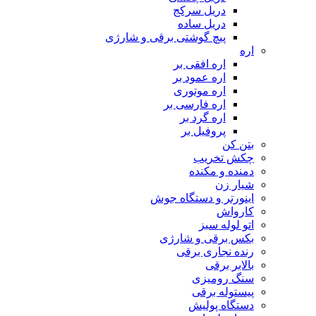
دریل سرکج
دریل ساده
پیچ گوشتی برقی و شارژی
اره
اره افقی بر
اره عمود بر
اره موتوری
اره فارسی بر
اره گرد بر
پروفیل بر
بتن کن
چکش تخریب
دمنده و مکنده
شیار زن
اینورتر و دستگاه جوش
کارواش
اتو لوله سبز
بکس برقی و شارژی
رنده نجاری برقی
بالابر برقی
سنگ رومیزی
پیستوله برقی
دستگاه پولیش