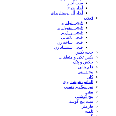
ست آچار
آچار چرخ
آچار آلن وستاره ای
قیچی
قیچی لوله بر
قیچی مفتول بر
قیچی ورق بر
قیچی باغبانی
قیچی شاخه زن
قیچی شمشاد زن
جعبه بکس
بکس تکی و متعلقات
چکش و پتک
قلم بنایی
پیچ دستی
کاتر
الماس شیشه بری
سرامیک بر دستی
مغار
پیچ گوشتی
ست پیچ گوشتی
فازمتر
تلمبه