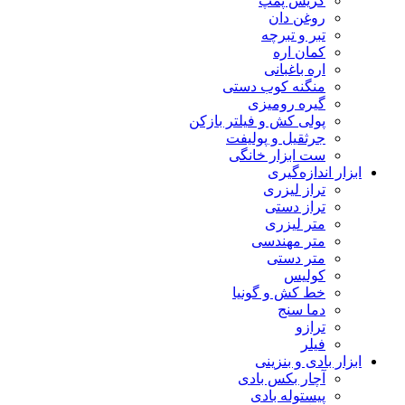
گریس پمپ
روغن دان
تبر و تبرچه
کمان اره
اره باغبانی
منگنه کوب دستی
گیره رومیزی
پولی کش و فیلتر بازکن
جرثقیل و پولیفت
ست ابزار خانگی
ابزار اندازه‌گیری
تراز لیزری
تراز دستی
متر لیزری
متر مهندسی
متر دستی
کولیس
خط کش و گونیا
دما سنج
ترازو
فیلر
ابزار بادی و بنزینی
آچار بکس بادی
پیستوله بادی