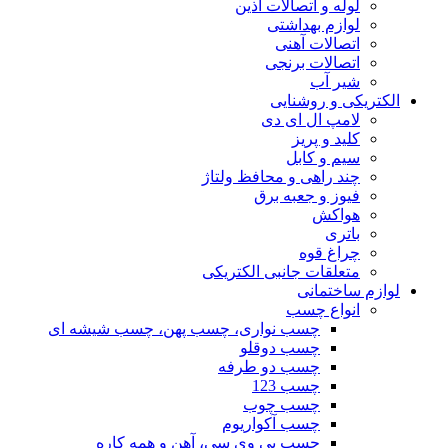
لوله و اتصالات آذین
لوازم بهداشتی
اتصالات آهنی
اتصالات برنجی
شیر آب
الکتریکی و روشنایی
لامپ ال ای دی
کلید و پریز
سیم و کابل
چند راهی و محافظ ولتاژ
فیوز و جعبه برق
هواکش
باتری
چراغ قوه
متعلقات جانبی الکتریکی
لوازم ساختمانی
انواع چسب
چسب نواری، چسب پهن، چسب شیشه ای
چسب دوقلو
چسب دو طرفه
چسب 123
چسب چوب
چسب آکواریوم
چسب پی وی سی، آهن و همه کاره