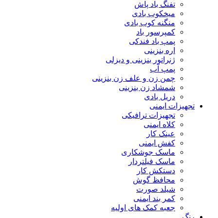
تفنگ باد پاش
میخکوب بادی
منگنه کوب بادی
کمپرسور باد
پمپ باد فندکی
اره بنزینی
ژنراتور بنزینی و دیزلی
پمپ آب
چمن زن و علف زن بنزینی
شمشاد زن بنزینی
دریل بادی
تجهیزات ایمنی
تجهیزات ترافیکی
کلاه ایمنی
عینک کار
کفش ایمنی
ماسک جوشکاری
ماسک فیلتردار
دستکش کار
محافظ گوش
شیلد صورت
کمر بند ایمنی
جعبه کمک های اولیه
رنگ