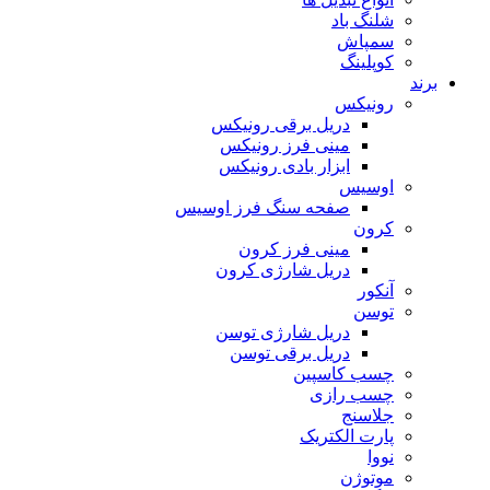
شلنگ باد
سمپاش
کوپلینگ
برند
رونیکس
دریل برقی رونیکس
مینی فرز رونیکس
ابزار بادی رونیکس
اوسیس
صفحه سنگ فرز اوسیس
کرون
مینی فرز کرون
دریل شارژی کرون
آنکور
توسن
دریل شارژی توسن
دریل برقی توسن
چسب کاسپین
چسب رازی
جلاسنج
پارت الکتریک
نووا
موتوژن