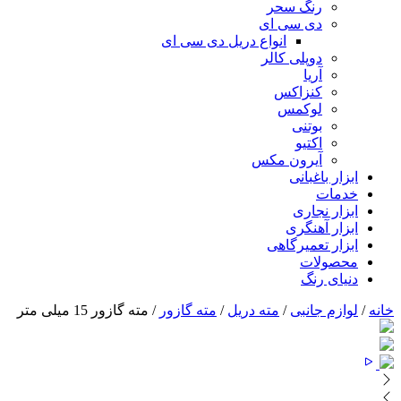
رنگ سحر
دی سی ای
انواع دریل دی سی ای
دوپلی کالر
آریا
کنزاکس
لوکمس
بوتنی
اکتیو
آیرون مکس
ابزار باغبانی
خدمات
ابزار نجاری
ابزار آهنگری
ابزار تعمیرگاهی
محصولات
دنیای رنگ
خانه
/
لوازم جانبی
/
مته دریل
/
مته گازور
/ مته گازور 15 میلی متر