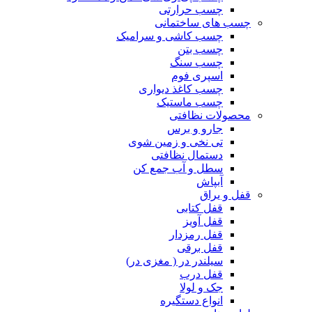
چسب حرارتی
چسب های ساختمانی
چسب کاشی و سرامیک
چسب بتن
چسب سنگ
اسپری فوم
چسب کاغذ دیواری
چسب ماستیک
محصولات نظافتی
جارو و برس
تی نخی و زمین شوی
دستمال نظافتی
سطل و آب جمع کن
آبپاش
قفل و یراق
قفل کتابی
قفل آویز
قفل رمزدار
قفل برقی
سیلندر در ( مغزی در)
قفل درب
جک و لولا
انواع دستگیره