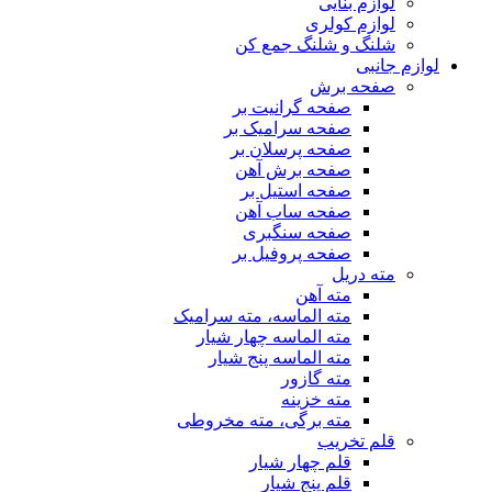
لوازم بنایی
لوازم کولری
شلنگ و شلنگ جمع کن
لوازم جانبی
صفحه برش
صفحه گرانیت بر
صفحه سرامیک بر
صفحه پرسلان بر
صفحه برش آهن
صفحه استیل بر
صفحه ساب آهن
صفحه سنگبری
صفحه پروفیل بر
مته دریل
مته آهن
مته الماسه، مته سرامیک
مته الماسه چهار شیار
مته الماسه پنج شیار
مته گازور
مته خزینه
مته برگی، مته مخروطی
قلم تخریب
قلم چهار شیار
قلم پنج شیار