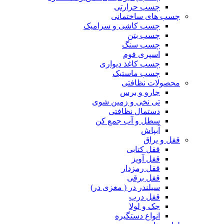
چسب حرارتی
چسب های ساختمانی
چسب کاشی و سرامیک
چسب بتن
چسب سنگ
اسپری فوم
چسب کاغذ دیواری
چسب ماستیک
محصولات نظافتی
جارو و برس
تی نخی و زمین شوی
دستمال نظافتی
سطل و آب جمع کن
آبپاش
قفل و یراق
قفل کتابی
قفل آویز
قفل رمزدار
قفل برقی
سیلندر در ( مغزی در)
قفل درب
جک و لولا
انواع دستگیره