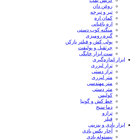
گریس پمپ
روغن دان
تبر و تبرچه
کمان اره
اره باغبانی
منگنه کوب دستی
گیره رومیزی
پولی کش و فیلتر بازکن
جرثقیل و پولیفت
ست ابزار خانگی
ابزار اندازه‌گیری
تراز لیزری
تراز دستی
متر لیزری
متر مهندسی
متر دستی
کولیس
خط کش و گونیا
دما سنج
ترازو
فیلر
ابزار بادی و بنزینی
آچار بکس بادی
پیستوله بادی