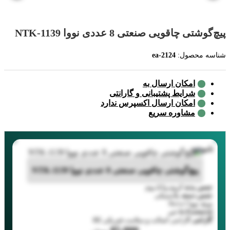
پیچ‌گوشتی چاقویی صنعتی 8 عددی نووا NTK-1139
شناسه محصول:
ea-2124
امکان ارسال به
شرایط پشتیبانی و گارانتی
امکان ارسال اکسپرس ندارد
مشاوره سریع
ناموجود
پیچ‌گوشتی چاقویی صنعتی 8 عددی نووا NTK-1139
جنس بدنه
کروم وانادیوم
جنس دسته
پلاستیکی
برند
نووا ا Nova
Is Featured
خیر
گارانتی
گارانتی اصالت و سلامت فیزیکی کالا