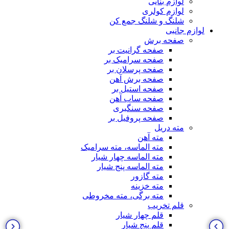
لوازم بنایی
لوازم کولری
شلنگ و شلنگ جمع کن
لوازم جانبی
صفحه برش
صفحه گرانیت بر
صفحه سرامیک بر
صفحه پرسلان بر
صفحه برش آهن
صفحه استیل بر
صفحه ساب آهن
صفحه سنگبری
صفحه پروفیل بر
مته دریل
مته آهن
مته الماسه، مته سرامیک
مته الماسه چهار شیار
مته الماسه پنج شیار
مته گازور
مته خزینه
مته برگی، مته مخروطی
قلم تخریب
قلم چهار شیار
قلم پنج شیار