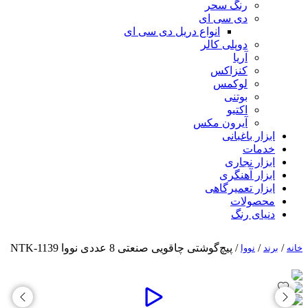
رنگ سحر
دی سی ای
انواع دریل دی سی ای
دوپلی کالر
آریا
کنزاکس
لوکمس
بوتنی
اکتیو
آیرون مکس
ابزار باغبانی
خدمات
ابزار نجاری
ابزار آهنگری
ابزار تعمیرگاهی
محصولات
دنیای رنگ
/
/
/ پیچ‌گوشتی چاقویی صنعتی 8 عددی نووا NTK-1139
خانه
برند
نووا