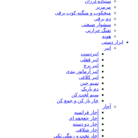
سنباده لرزان
مرمربر
میخکوب و منگنه کوب برقی
دم برقی
سشوار صنعتی
تفنگ حرارتی
هویه
ابزار دستی
انبر
انبردست
انبر قفلی
انبر پرچ
انبر آرماتور بندی
انبر کلاغی
سیم چین
دم باریک
سیم لخت کن
خار باز کن و جمع کن
آچار
آچار فرانسه
آچار جغجغه ای
آچار دو دسته
آچار شلاقی
آچار تخت و رینگی تکی