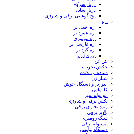
دریل سرکج
دریل ساده
پیچ گوشتی برقی و شارژی
اره
اره افقی بر
اره عمود بر
اره موتوری
اره فارسی بر
اره گرد بر
پروفیل بر
بتن کن
چکش تخریب
دمنده و مکنده
شیار زن
اینورتر و دستگاه جوش
کارواش
اتو لوله سبز
بکس برقی و شارژی
رنده نجاری برقی
بالابر برقی
سنگ رومیزی
پیستوله برقی
دستگاه پولیش