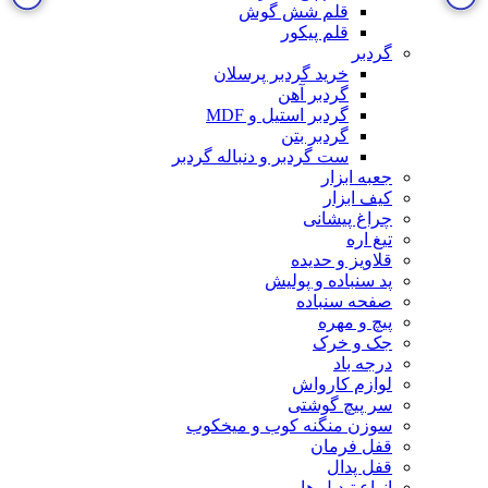
قلم شش گوش
قلم پیکور
گردبر
خرید گردبر پرسلان
گردبر آهن
گردبر استیل و MDF
گردبر بتن
ست گردبر و دنباله گردبر
جعبه ابزار
کیف ابزار
چراغ پیشانی
تیغ اره
قلاویز و حدیده
پد سنباده و پولیش
صفحه سنباده
پیچ و مهره
جک و خرک
درجه باد
لوازم کارواش
سر پیچ گوشتی
سوزن منگنه کوب و میخکوب
قفل فرمان
قفل پدال
انواع تبدیل ها