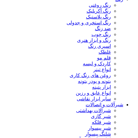
رنگ روغنی
رنگ آکریلیک
رنگ پلاستیک
رنگ استخری و جدولی
ضد زنگ
رنگ چوب
رنگ و ابزار هنری
اسپری رنگ
غلطک
قلم مو
کاردک و لیسه
انواع تینر
روغن های رنگ کاری
بتونه و پودر بتونه
ابزار پتینه
انواع عایق و رزین
سایر ابزار نقاشی
شیرآلات و اتصالات
شیرآلات بهداشتی
شیر گازی
شیر فلکه
شیر پیسوار
شلنگ پیسوار