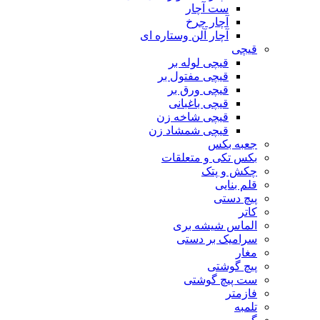
ست آچار
آچار چرخ
آچار آلن وستاره ای
قیچی
قیچی لوله بر
قیچی مفتول بر
قیچی ورق بر
قیچی باغبانی
قیچی شاخه زن
قیچی شمشاد زن
جعبه بکس
بکس تکی و متعلقات
چکش و پتک
قلم بنایی
پیچ دستی
کاتر
الماس شیشه بری
سرامیک بر دستی
مغار
پیچ گوشتی
ست پیچ گوشتی
فازمتر
تلمبه