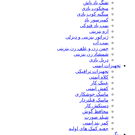
تفنگ باد پاش
میخکوب بادی
منگنه کوب بادی
کمپرسور باد
پمپ باد فندکی
اره بنزینی
ژنراتور بنزینی و دیزلی
پمپ آب
چمن زن و علف زن بنزینی
شمشاد زن بنزینی
دریل بادی
تجهیزات ایمنی
تجهیزات ترافیکی
کلاه ایمنی
عینک کار
کفش ایمنی
ماسک جوشکاری
ماسک فیلتردار
دستکش کار
محافظ گوش
شیلد صورت
کمر بند ایمنی
جعبه کمک های اولیه
رنگ