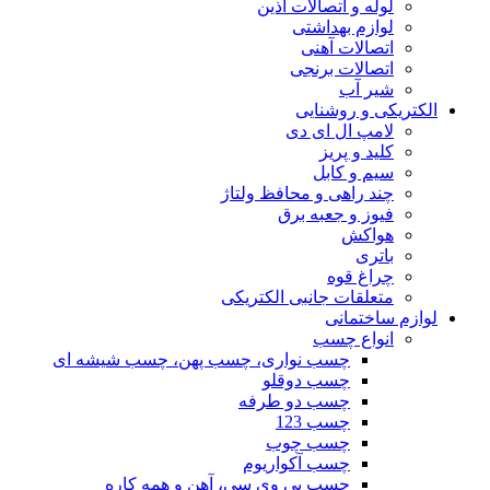
لوله و اتصالات آذین
لوازم بهداشتی
اتصالات آهنی
اتصالات برنجی
شیر آب
الکتریکی و روشنایی
لامپ ال ای دی
کلید و پریز
سیم و کابل
چند راهی و محافظ ولتاژ
فیوز و جعبه برق
هواکش
باتری
چراغ قوه
متعلقات جانبی الکتریکی
لوازم ساختمانی
انواع چسب
چسب نواری، چسب پهن، چسب شیشه ای
چسب دوقلو
چسب دو طرفه
چسب 123
چسب چوب
چسب آکواریوم
چسب پی وی سی، آهن و همه کاره