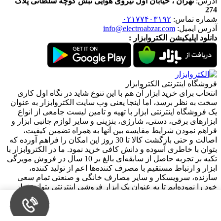
آدرس:
تهران ، خیابان اول نیروی هوایی نبش کوچه سلطانی پلاک
274
شماره تماس:
۰۲۱۷۷۴۰۳۱۹۲
آدرس ایمیل:
info@electroabzar.com
دانلود اپلیکیشن الکتروابزار :
فروشگاه اینترنتی الکتروابزار
انتخاب برای خرید ابزار آن هم با این تنوع شاید در نگاه اول کاری
سخت به نظر برسد، اما اینجا یعنی وب سایت الکتروابزار به عنوان
یک فروشگاه اینترنتی ابزار با تهیه و تامین لیست جامعی از انواع
ابزار‌های برقی، دستی، شارژی، بنزینی و سایر لوازم جانبی ابزار و
فراهم نمودن شرایط مقایسه بین آنها به همراه تضمین کیفیت،
اصالت و حتی بازگشت کالا تا 30 روز این امکان را فراهم آورده که
بتوان با خاطری آسوده و دانش کافی خرید نمود. ما در الکتروابزار با
تکیه بر تجربه حاصل از سابقه‌ای بالغ بر 10 سال در فروش مویرگی
ابزار و ارتباط مستقیم با مصرف کننده‌ها اعم از تولید کننده،
سازنده، سرویسکار و سایر مصارف خانگی و صنعتی تمام سعی
خود را نموده‌ایم تا به عنوان یک ابزار فروشی اینترنتی بتوانیم نیاز
مشتریان خود را در سطحی کسترده‌تر و با کیفیتی در خور برآورده
قیمت و افزودن به سبد
کنیم.