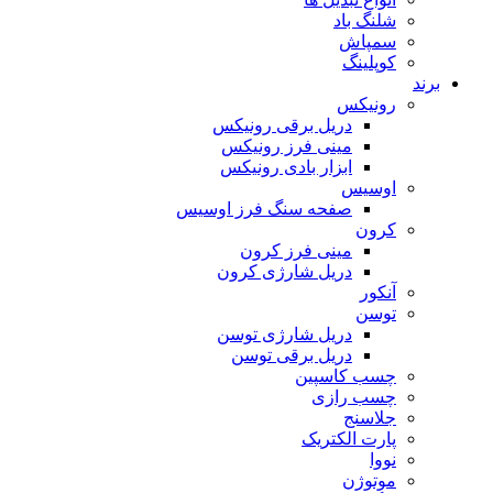
شلنگ باد
سمپاش
کوپلینگ
برند
رونیکس
دریل برقی رونیکس
مینی فرز رونیکس
ابزار بادی رونیکس
اوسیس
صفحه سنگ فرز اوسیس
کرون
مینی فرز کرون
دریل شارژی کرون
آنکور
توسن
دریل شارژی توسن
دریل برقی توسن
چسب کاسپین
چسب رازی
جلاسنج
پارت الکتریک
نووا
موتوژن