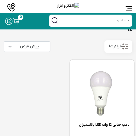
خانه
/ محصولات برچسب خورده “12”
0
12
فیلترها
لامپ حبابی 12 وات LED بالاستیران