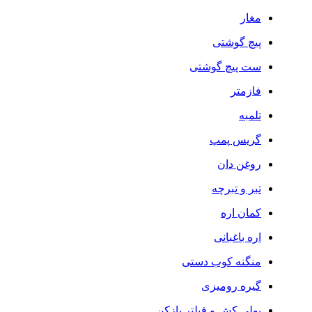
مغار
پیچ گوشتی
ست پیچ گوشتی
فازمتر
تلمبه
گریس پمپ
روغن دان
تبر و تبرچه
کمان اره
اره باغبانی
منگنه کوب دستی
گیره رومیزی
پولی کش و فیلتر بازکن