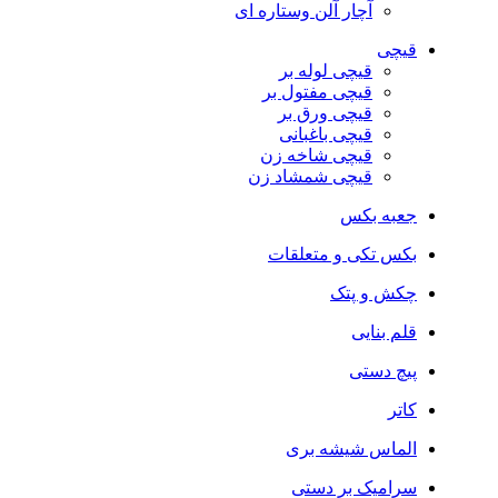
آچار آلن وستاره ای
قیچی
قیچی لوله بر
قیچی مفتول بر
قیچی ورق بر
قیچی باغبانی
قیچی شاخه زن
قیچی شمشاد زن
جعبه بکس
بکس تکی و متعلقات
چکش و پتک
قلم بنایی
پیچ دستی
کاتر
الماس شیشه بری
سرامیک بر دستی