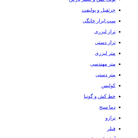
جرثقیل و پولیفت
ست ابزار خانگی
تراز لیزری
تراز دستی
متر لیزری
متر مهندسی
متر دستی
کولیس
خط کش و گونیا
دما سنج
ترازو
فیلر