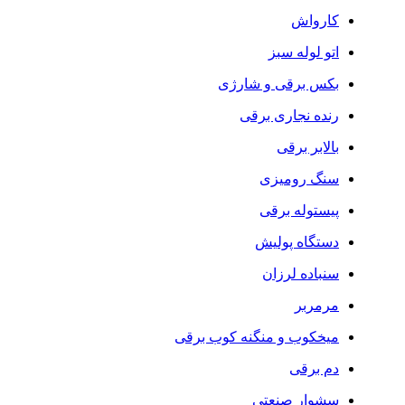
کارواش
اتو لوله سبز
بکس برقی و شارژی
رنده نجاری برقی
بالابر برقی
سنگ رومیزی
پیستوله برقی
دستگاه پولیش
سنباده لرزان
مرمربر
میخکوب و منگنه کوب برقی
دم برقی
سشوار صنعتی