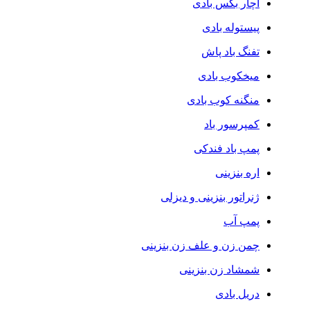
آچار بکس بادی
پیستوله بادی
تفنگ باد پاش
میخکوب بادی
منگنه کوب بادی
کمپرسور باد
پمپ باد فندکی
اره بنزینی
ژنراتور بنزینی و دیزلی
پمپ آب
چمن زن و علف زن بنزینی
شمشاد زن بنزینی
دریل بادی