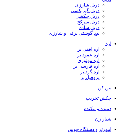
دریل شارژی
دریل گیربکسی
دریل چکشی
دریل سرکج
دریل ساده
پیچ گوشتی برقی و شارژی
اره
اره افقی بر
اره عمود بر
اره موتوری
اره فارسی بر
اره گرد بر
پروفیل بر
بتن کن
چکش تخریب
دمنده و مکنده
شیار زن
اینورتر و دستگاه جوش