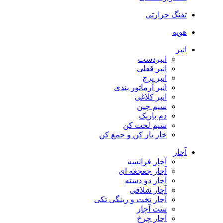
تفنگ حرارتی
هویه
انبر
انبردست
انبر قفلی
انبر پرچ
انبر آرماتور بندی
انبر کلاغی
سیم چین
دم باریک
سیم لخت کن
خار باز کن و جمع کن
آچار
آچار فرانسه
آچار جغجغه ای
آچار دو دسته
آچار شلاقی
آچار تخت و رینگی تکی
ست آچار
آچار چرخ