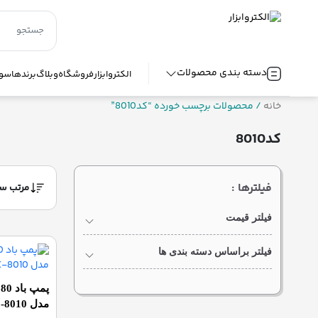
دسته بندی محصولات
الکتروابزار
فروشگاه
وبلاگ
برندها
سوا
خانه
/ محصولات برچسب خورده “کد8010”
کد8010
فیلترها :
فیلتر قیمت
فیلتر براساس دسته بندی ها
پ
مدل RC-8010