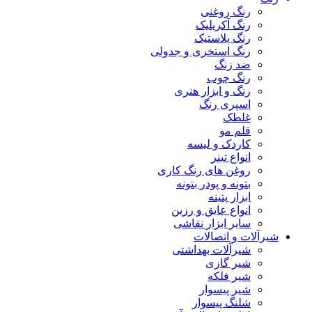
رنگ روغنی
رنگ آکریلیک
رنگ پلاستیک
رنگ استخری و جدولی
ضد زنگ
رنگ چوب
رنگ و ابزار هنری
اسپری رنگ
غلطک
قلم مو
کاردک و لیسه
انواع تینر
روغن های رنگ کاری
بتونه و پودر بتونه
ابزار پتینه
انواع عایق و رزین
سایر ابزار نقاشی
شیرآلات و اتصالات
شیرآلات بهداشتی
شیر گازی
شیر فلکه
شیر پیسوار
شلنگ پیسوار