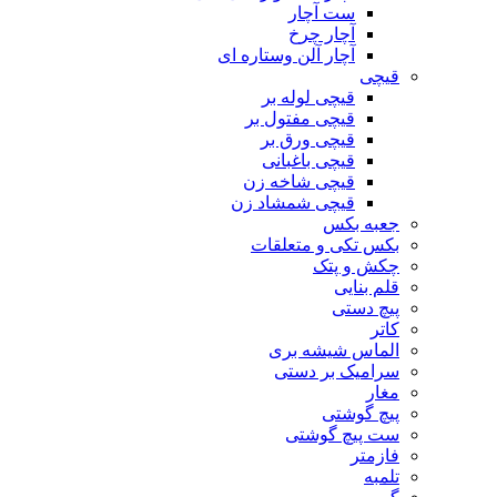
ست آچار
آچار چرخ
آچار آلن وستاره ای
قیچی
قیچی لوله بر
قیچی مفتول بر
قیچی ورق بر
قیچی باغبانی
قیچی شاخه زن
قیچی شمشاد زن
جعبه بکس
بکس تکی و متعلقات
چکش و پتک
قلم بنایی
پیچ دستی
کاتر
الماس شیشه بری
سرامیک بر دستی
مغار
پیچ گوشتی
ست پیچ گوشتی
فازمتر
تلمبه