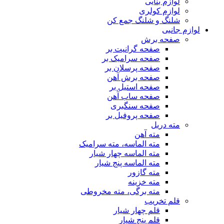
لوازم بنایی
لوازم کولری
شلنگ و شلنگ جمع کن
لوازم جانبی
صفحه برش
صفحه گرانیت بر
صفحه سرامیک بر
صفحه پرسلان بر
صفحه برش آهن
صفحه استیل بر
صفحه ساب آهن
صفحه سنگبری
صفحه پروفیل بر
مته دریل
مته آهن
مته الماسه، مته سرامیک
مته الماسه چهار شیار
مته الماسه پنج شیار
مته گازور
مته خزینه
مته برگی، مته مخروطی
قلم تخریب
قلم چهار شیار
قلم پنج شیار