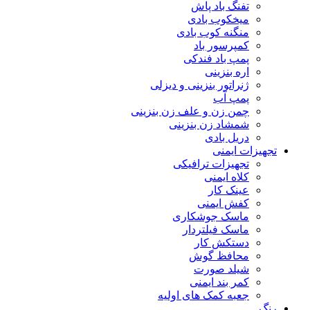
تفنگ باد پاش
میخکوب بادی
منگنه کوب بادی
کمپرسور باد
پمپ باد فندکی
اره بنزینی
ژنراتور بنزینی و دیزلی
پمپ آب
چمن زن و علف زن بنزینی
شمشاد زن بنزینی
دریل بادی
تجهیزات ایمنی
تجهیزات ترافیکی
کلاه ایمنی
عینک کار
کفش ایمنی
ماسک جوشکاری
ماسک فیلتردار
دستکش کار
محافظ گوش
شیلد صورت
کمر بند ایمنی
جعبه کمک های اولیه
رنگ