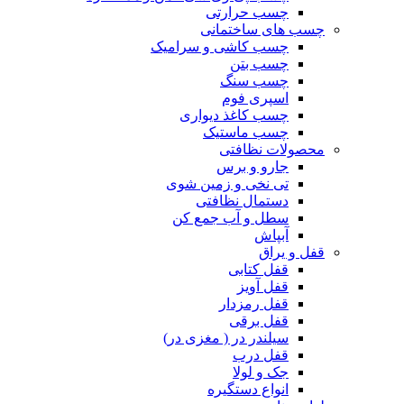
چسب حرارتی
چسب های ساختمانی
چسب کاشی و سرامیک
چسب بتن
چسب سنگ
اسپری فوم
چسب کاغذ دیواری
چسب ماستیک
محصولات نظافتی
جارو و برس
تی نخی و زمین شوی
دستمال نظافتی
سطل و آب جمع کن
آبپاش
قفل و یراق
قفل کتابی
قفل آویز
قفل رمزدار
قفل برقی
سیلندر در ( مغزی در)
قفل درب
جک و لولا
انواع دستگیره