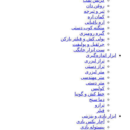
گریس پمپ
روغن دان
تبر و تبرچه
کمان اره
اره باغبانی
منگنه کوب دستی
گیره رومیزی
پولی کش و فیلتر بازکن
جرثقیل و پولیفت
ست ابزار خانگی
ابزار اندازه‌گیری
تراز لیزری
تراز دستی
متر لیزری
متر مهندسی
متر دستی
کولیس
خط کش و گونیا
دما سنج
ترازو
فیلر
ابزار بادی و بنزینی
آچار بکس بادی
پیستوله بادی