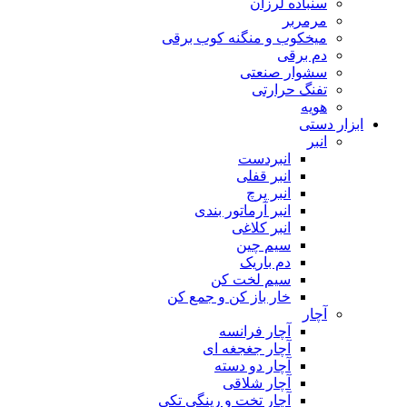
سنباده لرزان
مرمربر
میخکوب و منگنه کوب برقی
دم برقی
سشوار صنعتی
تفنگ حرارتی
هویه
ابزار دستی
انبر
انبردست
انبر قفلی
انبر پرچ
انبر آرماتور بندی
انبر کلاغی
سیم چین
دم باریک
سیم لخت کن
خار باز کن و جمع کن
آچار
آچار فرانسه
آچار جغجغه ای
آچار دو دسته
آچار شلاقی
آچار تخت و رینگی تکی