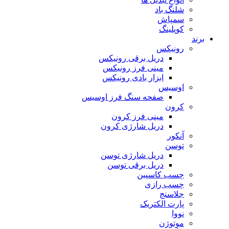
شلنگ باد
سمپاش
کوپلینگ
برند
رونیکس
دریل برقی رونیکس
مینی فرز رونیکس
ابزار بادی رونیکس
اوسیس
صفحه سنگ فرز اوسیس
کرون
مینی فرز کرون
دریل شارژی کرون
آنکور
توسن
دریل شارژی توسن
دریل برقی توسن
چسب کاسپین
چسب رازی
جلاسنج
پارت الکتریک
نووا
موتوژن