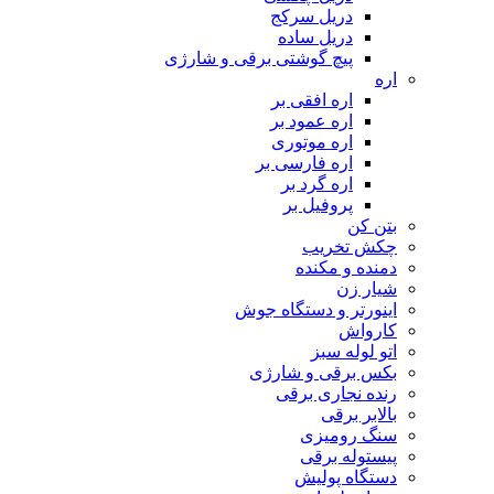
دریل سرکج
دریل ساده
پیچ گوشتی برقی و شارژی
اره
اره افقی بر
اره عمود بر
اره موتوری
اره فارسی بر
اره گرد بر
پروفیل بر
بتن کن
چکش تخریب
دمنده و مکنده
شیار زن
اینورتر و دستگاه جوش
کارواش
اتو لوله سبز
بکس برقی و شارژی
رنده نجاری برقی
بالابر برقی
سنگ رومیزی
پیستوله برقی
دستگاه پولیش