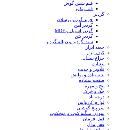
قلم شش گوش
قلم پیکور
گردبر
خرید گردبر پرسلان
گردبر آهن
گردبر استیل و MDF
گردبر بتن
ست گردبر و دنباله گردبر
جعبه ابزار
کیف ابزار
چراغ پیشانی
تیغ اره
قلاویز و حدیده
پد سنباده و پولیش
صفحه سنباده
پیچ و مهره
جک و خرک
درجه باد
لوازم کارواش
سر پیچ گوشتی
سوزن منگنه کوب و میخکوب
قفل فرمان
قفل پدال
انواع تبدیل ها