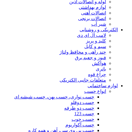
لوله و اتصالات آذین
لوازم بهداشتی
اتصالات آهنی
اتصالات برنجی
شیر آب
الکتریکی و روشنایی
لامپ ال ای دی
کلید و پریز
سیم و کابل
چند راهی و محافظ ولتاژ
فیوز و جعبه برق
هواکش
باتری
چراغ قوه
متعلقات جانبی الکتریکی
لوازم ساختمانی
انواع چسب
چسب نواری، چسب پهن، چسب شیشه ای
چسب دوقلو
چسب دو طرفه
چسب 123
چسب چوب
چسب آکواریوم
چسب پی وی سی، آهن و همه کاره