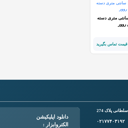
دک 12 سانتی متری دسته
روور
قیمت تماس بگیرید
طانی پلاک 274
دانلود اپلیکیشن
۰۲۱۷۷۴۰۳۱۹۲
الکتروابزار :