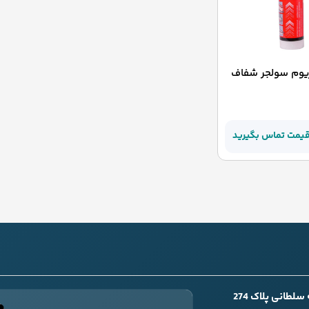
یوم سولجر شفاف
قیمت تماس بگیرید
طانی پلاک 274