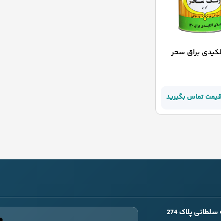
لکیدی براق سحر
قیمت تماس بگیرید
طانی پلاک 274