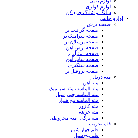
لوازم بنایی
لوازم کولری
شلنگ و شلنگ جمع کن
لوازم جانبی
صفحه برش
صفحه گرانیت بر
صفحه سرامیک بر
صفحه پرسلان بر
صفحه برش آهن
صفحه استیل بر
صفحه ساب آهن
صفحه سنگبری
صفحه پروفیل بر
مته دریل
مته آهن
مته الماسه، مته سرامیک
مته الماسه چهار شیار
مته الماسه پنج شیار
مته گازور
مته خزینه
مته برگی، مته مخروطی
قلم تخریب
قلم چهار شیار
قلم پنج شیار