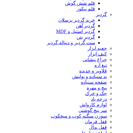
قلم شش گوش
قلم پیکور
گردبر
خرید گردبر پرسلان
گردبر آهن
گردبر استیل و MDF
گردبر بتن
ست گردبر و دنباله گردبر
جعبه ابزار
کیف ابزار
چراغ پیشانی
تیغ اره
قلاویز و حدیده
پد سنباده و پولیش
صفحه سنباده
پیچ و مهره
جک و خرک
درجه باد
لوازم کارواش
سر پیچ گوشتی
سوزن منگنه کوب و میخکوب
قفل فرمان
قفل پدال
انواع تبدیل ها