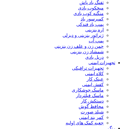
تفنگ باد پاش
میخکوب بادی
منگنه کوب بادی
کمپرسور باد
پمپ باد فندکی
اره بنزینی
ژنراتور بنزینی و دیزلی
پمپ آب
چمن زن و علف زن بنزینی
شمشاد زن بنزینی
دریل بادی
تجهیزات ایمنی
تجهیزات ترافیکی
کلاه ایمنی
عینک کار
کفش ایمنی
ماسک جوشکاری
ماسک فیلتردار
دستکش کار
محافظ گوش
شیلد صورت
کمر بند ایمنی
جعبه کمک های اولیه
رنگ