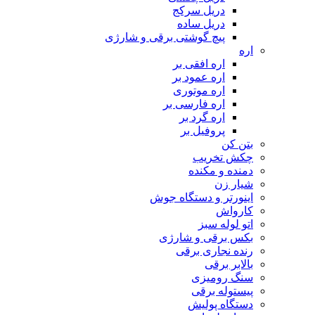
دریل سرکج
دریل ساده
پیچ گوشتی برقی و شارژی
اره
اره افقی بر
اره عمود بر
اره موتوری
اره فارسی بر
اره گرد بر
پروفیل بر
بتن کن
چکش تخریب
دمنده و مکنده
شیار زن
اینورتر و دستگاه جوش
کارواش
اتو لوله سبز
بکس برقی و شارژی
رنده نجاری برقی
بالابر برقی
سنگ رومیزی
پیستوله برقی
دستگاه پولیش