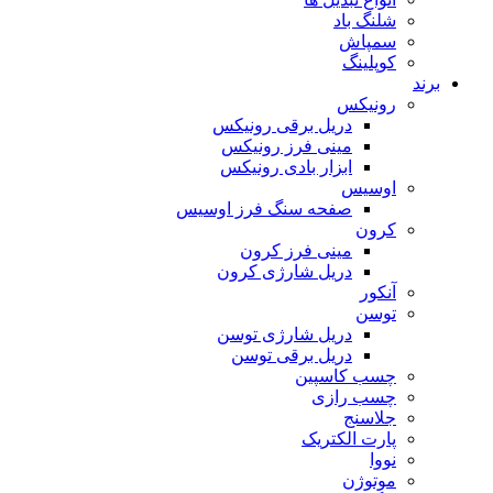
شلنگ باد
سمپاش
کوپلینگ
برند
رونیکس
دریل برقی رونیکس
مینی فرز رونیکس
ابزار بادی رونیکس
اوسیس
صفحه سنگ فرز اوسیس
کرون
مینی فرز کرون
دریل شارژی کرون
آنکور
توسن
دریل شارژی توسن
دریل برقی توسن
چسب کاسپین
چسب رازی
جلاسنج
پارت الکتریک
نووا
موتوژن