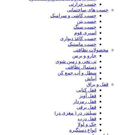
چسب حرارتی
چسب های ساختمانی
چسب کاشی و سرامیک
چسب بتن
چسب سنگ
اسپری فوم
چسب کاغذ دیواری
چسب ماستیک
محصولات نظافتی
جارو و برس
تی نخی و زمین شوی
دستمال نظافتی
سطل و آب جمع کن
آبپاش
قفل و یراق
قفل کتابی
قفل آویز
قفل رمزدار
قفل برقی
سیلندر در ( مغزی در)
قفل درب
جک و لولا
انواع دستگیره