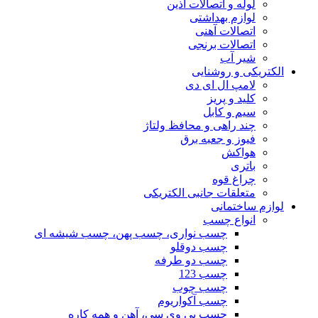
لوله و اتصالات آذین
لوازم بهداشتی
اتصالات آهنی
اتصالات برنجی
شیر آب
الکتریکی و روشنایی
لامپ ال ای دی
کلید و پریز
سیم و کابل
چند راهی و محافظ ولتاژ
فیوز و جعبه برق
هواکش
باتری
چراغ قوه
متعلقات جانبی الکتریکی
لوازم ساختمانی
انواع چسب
چسب نواری، چسب پهن، چسب شیشه ای
چسب دوقلو
چسب دو طرفه
چسب 123
چسب چوب
چسب آکواریوم
چسب پی وی سی، آهن و همه کاره