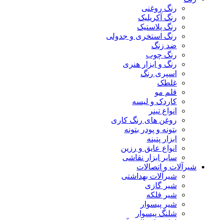
رنگ روغنی
رنگ آکریلیک
رنگ پلاستیک
رنگ استخری و جدولی
ضد زنگ
رنگ چوب
رنگ و ابزار هنری
اسپری رنگ
غلطک
قلم مو
کاردک و لیسه
انواع تینر
روغن های رنگ کاری
بتونه و پودر بتونه
ابزار پتینه
انواع عایق و رزین
سایر ابزار نقاشی
شیرآلات و اتصالات
شیرآلات بهداشتی
شیر گازی
شیر فلکه
شیر پیسوار
شلنگ پیسوار