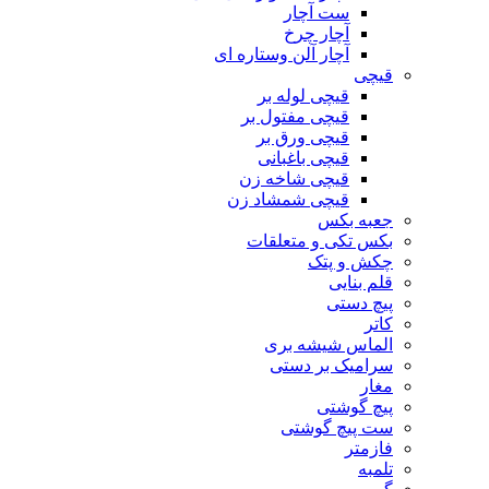
ست آچار
آچار چرخ
آچار آلن وستاره ای
قیچی
قیچی لوله بر
قیچی مفتول بر
قیچی ورق بر
قیچی باغبانی
قیچی شاخه زن
قیچی شمشاد زن
جعبه بکس
بکس تکی و متعلقات
چکش و پتک
قلم بنایی
پیچ دستی
کاتر
الماس شیشه بری
سرامیک بر دستی
مغار
پیچ گوشتی
ست پیچ گوشتی
فازمتر
تلمبه