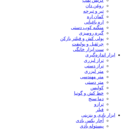
گریس پمپ
روغن دان
تبر و تبرچه
کمان اره
اره باغبانی
منگنه کوب دستی
گیره رومیزی
پولی کش و فیلتر بازکن
جرثقیل و پولیفت
ست ابزار خانگی
ابزار اندازه‌گیری
تراز لیزری
تراز دستی
متر لیزری
متر مهندسی
متر دستی
کولیس
خط کش و گونیا
دما سنج
ترازو
فیلر
ابزار بادی و بنزینی
آچار بکس بادی
پیستوله بادی