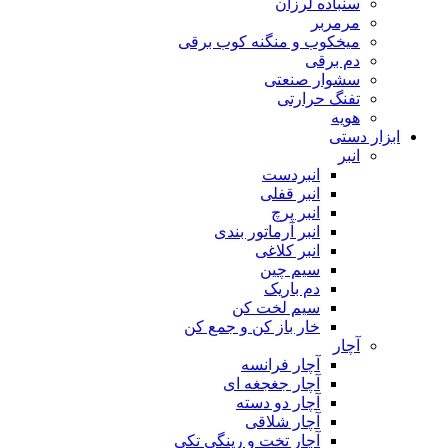
سنباده لرزان
مرمربر
میخکوب و منگنه کوب برقی
دم برقی
سشوار صنعتی
تفنگ حرارتی
هویه
ابزار دستی
انبر
انبردست
انبر قفلی
انبر پرچ
انبر آرماتور بندی
انبر کلاغی
سیم چین
دم باریک
سیم لخت کن
خار باز کن و جمع کن
آچار
آچار فرانسه
آچار جغجغه ای
آچار دو دسته
آچار شلاقی
آچار تخت و رینگی تکی