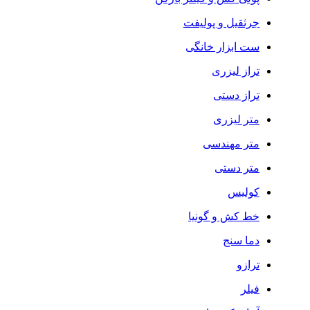
جرثقیل و پولیفت
ست ابزار خانگی
تراز لیزری
تراز دستی
متر لیزری
متر مهندسی
متر دستی
کولیس
خط کش و گونیا
دما سنج
ترازو
فیلر