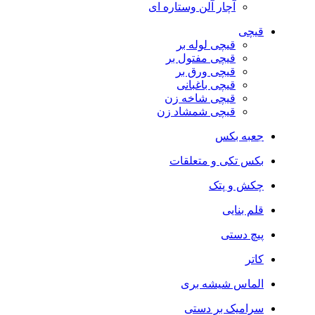
آچار آلن وستاره ای
قیچی
قیچی لوله بر
قیچی مفتول بر
قیچی ورق بر
قیچی باغبانی
قیچی شاخه زن
قیچی شمشاد زن
جعبه بکس
بکس تکی و متعلقات
چکش و پتک
قلم بنایی
پیچ دستی
کاتر
الماس شیشه بری
سرامیک بر دستی