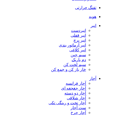
تفنگ حرارتی
هویه
انبر
انبردست
انبر قفلی
انبر پرچ
انبر آرماتور بندی
انبر کلاغی
سیم چین
دم باریک
سیم لخت کن
خار باز کن و جمع کن
آچار
آچار فرانسه
آچار جغجغه ای
آچار دو دسته
آچار شلاقی
آچار تخت و رینگی تکی
ست آچار
آچار چرخ