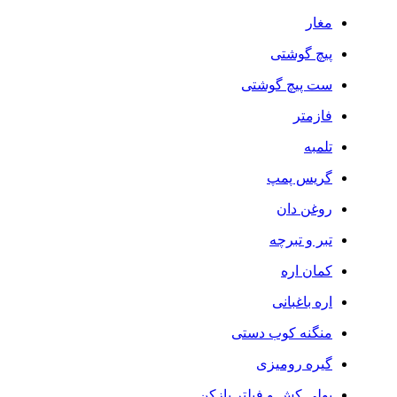
مغار
پیچ گوشتی
ست پیچ گوشتی
فازمتر
تلمبه
گریس پمپ
روغن دان
تبر و تبرچه
کمان اره
اره باغبانی
منگنه کوب دستی
گیره رومیزی
پولی کش و فیلتر بازکن