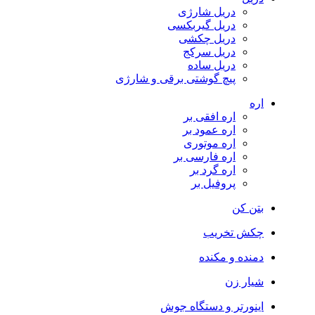
دریل شارژی
دریل گیربکسی
دریل چکشی
دریل سرکج
دریل ساده
پیچ گوشتی برقی و شارژی
اره
اره افقی بر
اره عمود بر
اره موتوری
اره فارسی بر
اره گرد بر
پروفیل بر
بتن کن
چکش تخریب
دمنده و مکنده
شیار زن
اینورتر و دستگاه جوش