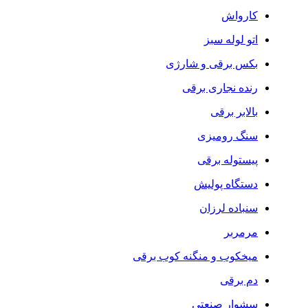
کارواش
اتو لوله سبز
بکس برقی و شارژی
رنده نجاری برقی
بالابر برقی
سنگ رومیزی
پیستوله برقی
دستگاه پولیش
سنباده لرزان
مرمربر
میخکوب و منگنه کوب برقی
دم برقی
سشوار صنعتی