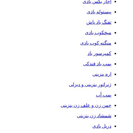
آچار بکس بادی
پیستوله بادی
تفنگ باد پاش
میخکوب بادی
منگنه کوب بادی
کمپرسور باد
پمپ باد فندکی
اره بنزینی
ژنراتور بنزینی و دیزلی
پمپ آب
چمن زن و علف زن بنزینی
شمشاد زن بنزینی
دریل بادی