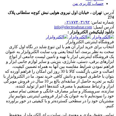
حساب کاربری من
آدرس:
تهران ، خیابان اول نیروی هوایی نبش کوچه سلطانی پلاک
274
شماره تماس:
۰۲۱۷۷۴۰۳۱۹۲
آدرس ایمیل:
info@electroabzar.com
دانلود اپلیکیشن الکتروابزار :
فروشگاه اینترنتی الکتروابزار
انتخاب برای خرید ابزار آن هم با این تنوع شاید در نگاه اول کاری
سخت به نظر برسد، اما اینجا یعنی وب سایت الکتروابزار به عنوان
یک فروشگاه اینترنتی ابزار با تهیه و تامین لیست جامعی از انواع
ابزار‌های برقی، دستی، شارژی، بنزینی و سایر لوازم جانبی ابزار و
فراهم نمودن شرایط مقایسه بین آنها به همراه تضمین کیفیت،
اصالت و حتی بازگشت کالا تا 30 روز این امکان را فراهم آورده که
بتوان با خاطری آسوده و دانش کافی خرید نمود. ما در الکتروابزار با
تکیه بر تجربه حاصل از سابقه‌ای بالغ بر 10 سال در فروش مویرگی
ابزار و ارتباط مستقیم با مصرف کننده‌ها اعم از تولید کننده،
سازنده، سرویسکار و سایر مصارف خانگی و صنعتی تمام سعی
خود را نموده‌ایم تا به عنوان یک ابزار فروشی اینترنتی بتوانیم نیاز
مشتریان خود را در سطحی کسترده‌تر و با کیفیتی در خور برآورده
کنیم.
تمامی حقوق مادی و معنوی این سایت برای الکتروابزار محفوظ