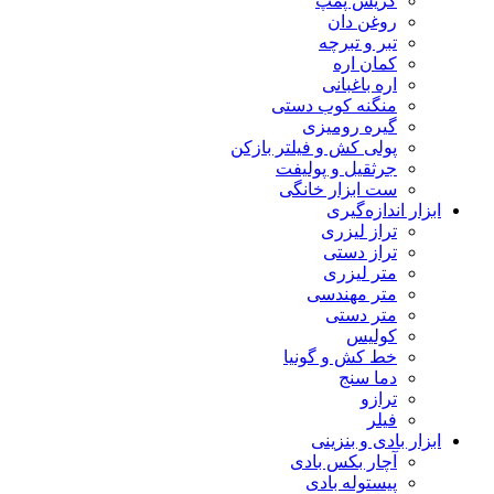
گریس پمپ
روغن دان
تبر و تبرچه
کمان اره
اره باغبانی
منگنه کوب دستی
گیره رومیزی
پولی کش و فیلتر بازکن
جرثقیل و پولیفت
ست ابزار خانگی
ابزار اندازه‌گیری
تراز لیزری
تراز دستی
متر لیزری
متر مهندسی
متر دستی
کولیس
خط کش و گونیا
دما سنج
ترازو
فیلر
ابزار بادی و بنزینی
آچار بکس بادی
پیستوله بادی