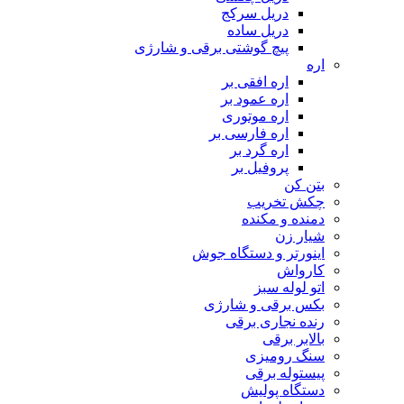
دریل سرکج
دریل ساده
پیچ گوشتی برقی و شارژی
اره
اره افقی بر
اره عمود بر
اره موتوری
اره فارسی بر
اره گرد بر
پروفیل بر
بتن کن
چکش تخریب
دمنده و مکنده
شیار زن
اینورتر و دستگاه جوش
کارواش
اتو لوله سبز
بکس برقی و شارژی
رنده نجاری برقی
بالابر برقی
سنگ رومیزی
پیستوله برقی
دستگاه پولیش