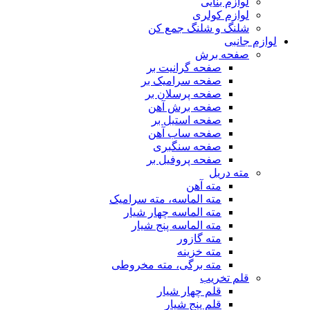
لوازم بنایی
لوازم کولری
شلنگ و شلنگ جمع کن
لوازم جانبی
صفحه برش
صفحه گرانیت بر
صفحه سرامیک بر
صفحه پرسلان بر
صفحه برش آهن
صفحه استیل بر
صفحه ساب آهن
صفحه سنگبری
صفحه پروفیل بر
مته دریل
مته آهن
مته الماسه، مته سرامیک
مته الماسه چهار شیار
مته الماسه پنج شیار
مته گازور
مته خزینه
مته برگی، مته مخروطی
قلم تخریب
قلم چهار شیار
قلم پنج شیار