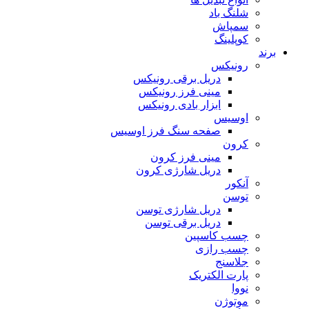
شلنگ باد
سمپاش
کوپلینگ
برند
رونیکس
دریل برقی رونیکس
مینی فرز رونیکس
ابزار بادی رونیکس
اوسیس
صفحه سنگ فرز اوسیس
کرون
مینی فرز کرون
دریل شارژی کرون
آنکور
توسن
دریل شارژی توسن
دریل برقی توسن
چسب کاسپین
چسب رازی
جلاسنج
پارت الکتریک
نووا
موتوژن