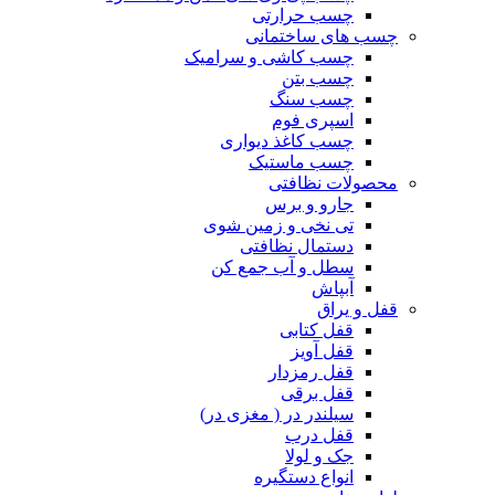
چسب حرارتی
چسب های ساختمانی
چسب کاشی و سرامیک
چسب بتن
چسب سنگ
اسپری فوم
چسب کاغذ دیواری
چسب ماستیک
محصولات نظافتی
جارو و برس
تی نخی و زمین شوی
دستمال نظافتی
سطل و آب جمع کن
آبپاش
قفل و یراق
قفل کتابی
قفل آویز
قفل رمزدار
قفل برقی
سیلندر در ( مغزی در)
قفل درب
جک و لولا
انواع دستگیره