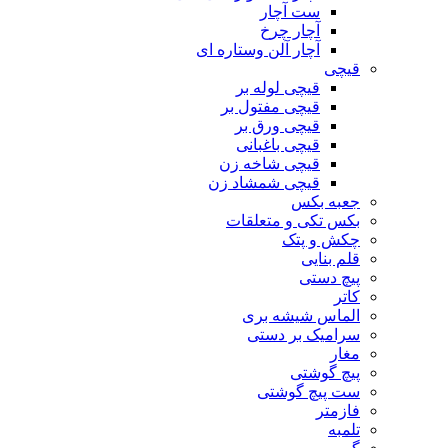
ست آچار
آچار چرخ
آچار آلن وستاره ای
قیچی
قیچی لوله بر
قیچی مفتول بر
قیچی ورق بر
قیچی باغبانی
قیچی شاخه زن
قیچی شمشاد زن
جعبه بکس
بکس تکی و متعلقات
چکش و پتک
قلم بنایی
پیچ دستی
کاتر
الماس شیشه بری
سرامیک بر دستی
مغار
پیچ گوشتی
ست پیچ گوشتی
فازمتر
تلمبه