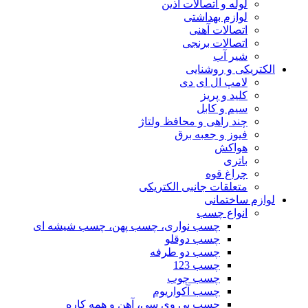
لوله و اتصالات آذین
لوازم بهداشتی
اتصالات آهنی
اتصالات برنجی
شیر آب
الکتریکی و روشنایی
لامپ ال ای دی
کلید و پریز
سیم و کابل
چند راهی و محافظ ولتاژ
فیوز و جعبه برق
هواکش
باتری
چراغ قوه
متعلقات جانبی الکتریکی
لوازم ساختمانی
انواع چسب
چسب نواری، چسب پهن، چسب شیشه ای
چسب دوقلو
چسب دو طرفه
چسب 123
چسب چوب
چسب آکواریوم
چسب پی وی سی، آهن و همه کاره