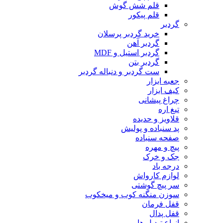
قلم شش گوش
قلم پیکور
گردبر
خرید گردبر پرسلان
گردبر آهن
گردبر استیل و MDF
گردبر بتن
ست گردبر و دنباله گردبر
جعبه ابزار
کیف ابزار
چراغ پیشانی
تیغ اره
قلاویز و حدیده
پد سنباده و پولیش
صفحه سنباده
پیچ و مهره
جک و خرک
درجه باد
لوازم کارواش
سر پیچ گوشتی
سوزن منگنه کوب و میخکوب
قفل فرمان
قفل پدال
انواع تبدیل ها