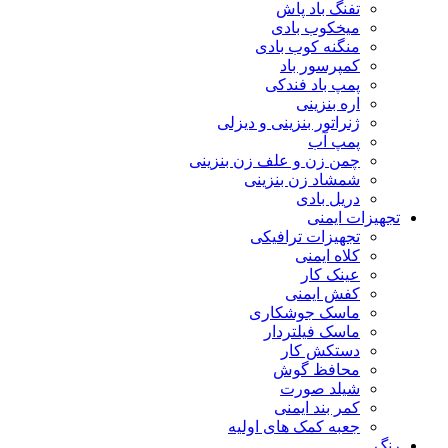
تفنگ باد پاش
میخکوب بادی
منگنه کوب بادی
کمپرسور باد
پمپ باد فندکی
اره بنزینی
ژنراتور بنزینی و دیزلی
پمپ آب
چمن زن و علف زن بنزینی
شمشاد زن بنزینی
دریل بادی
تجهیزات ایمنی
تجهیزات ترافیکی
کلاه ایمنی
عینک کار
کفش ایمنی
ماسک جوشکاری
ماسک فیلتردار
دستکش کار
محافظ گوش
شیلد صورت
کمر بند ایمنی
جعبه کمک های اولیه
رنگ