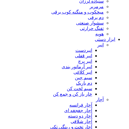
سنباده لرزان
مرمربر
میخکوب و منگنه کوب برقی
دم برقی
سشوار صنعتی
تفنگ حرارتی
هویه
ابزار دستی
انبر
انبردست
انبر قفلی
انبر پرچ
انبر آرماتور بندی
انبر کلاغی
سیم چین
دم باریک
سیم لخت کن
خار باز کن و جمع کن
آچار
آچار فرانسه
آچار جغجغه ای
آچار دو دسته
آچار شلاقی
آچار تخت و رینگی تکی