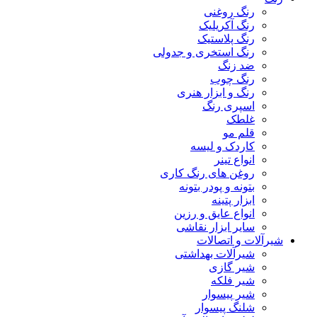
رنگ روغنی
رنگ آکریلیک
رنگ پلاستیک
رنگ استخری و جدولی
ضد زنگ
رنگ چوب
رنگ و ابزار هنری
اسپری رنگ
غلطک
قلم مو
کاردک و لیسه
انواع تینر
روغن های رنگ کاری
بتونه و پودر بتونه
ابزار پتینه
انواع عایق و رزین
سایر ابزار نقاشی
شیرآلات و اتصالات
شیرآلات بهداشتی
شیر گازی
شیر فلکه
شیر پیسوار
شلنگ پیسوار