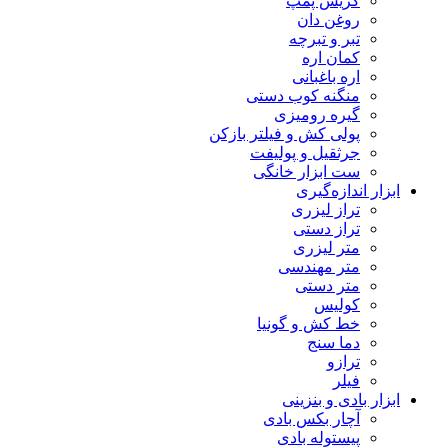
گریس پمپ
روغن دان
تبر و تبرچه
کمان اره
اره باغبانی
منگنه کوب دستی
گیره رومیزی
پولی کش و فیلتر بازکن
جرثقیل و پولیفت
ست ابزار خانگی
ابزار اندازه‌گیری
تراز لیزری
تراز دستی
متر لیزری
متر مهندسی
متر دستی
کولیس
خط کش و گونیا
دما سنج
ترازو
فیلر
ابزار بادی و بنزینی
آچار بکس بادی
پیستوله بادی