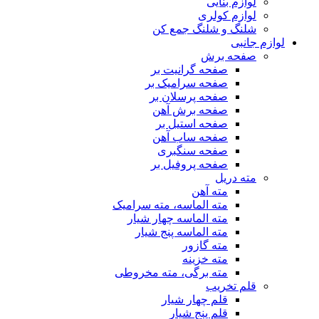
لوازم بنایی
لوازم کولری
شلنگ و شلنگ جمع کن
لوازم جانبی
صفحه برش
صفحه گرانیت بر
صفحه سرامیک بر
صفحه پرسلان بر
صفحه برش آهن
صفحه استیل بر
صفحه ساب آهن
صفحه سنگبری
صفحه پروفیل بر
مته دریل
مته آهن
مته الماسه، مته سرامیک
مته الماسه چهار شیار
مته الماسه پنج شیار
مته گازور
مته خزینه
مته برگی، مته مخروطی
قلم تخریب
قلم چهار شیار
قلم پنج شیار