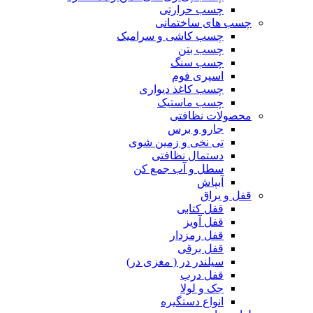
چسب حرارتی
چسب های ساختمانی
چسب کاشی و سرامیک
چسب بتن
چسب سنگ
اسپری فوم
چسب کاغذ دیواری
چسب ماستیک
محصولات نظافتی
جارو و برس
تی نخی و زمین شوی
دستمال نظافتی
سطل و آب جمع کن
آبپاش
قفل و یراق
قفل کتابی
قفل آویز
قفل رمزدار
قفل برقی
سیلندر در ( مغزی در)
قفل درب
جک و لولا
انواع دستگیره