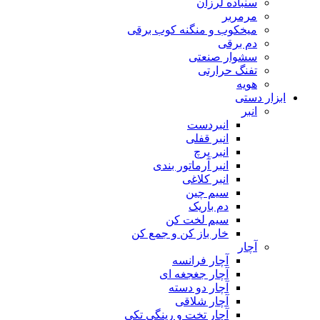
سنباده لرزان
مرمربر
میخکوب و منگنه کوب برقی
دم برقی
سشوار صنعتی
تفنگ حرارتی
هویه
ابزار دستی
انبر
انبردست
انبر قفلی
انبر پرچ
انبر آرماتور بندی
انبر کلاغی
سیم چین
دم باریک
سیم لخت کن
خار باز کن و جمع کن
آچار
آچار فرانسه
آچار جغجغه ای
آچار دو دسته
آچار شلاقی
آچار تخت و رینگی تکی