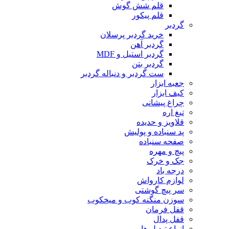
قلم شش گوش
قلم پیکور
گردبر
خرید گردبر پرسلان
گردبر آهن
گردبر استیل و MDF
گردبر بتن
ست گردبر و دنباله گردبر
جعبه ابزار
کیف ابزار
چراغ پیشانی
تیغ اره
قلاویز و حدیده
پد سنباده و پولیش
صفحه سنباده
پیچ و مهره
جک و خرک
درجه باد
لوازم کارواش
سر پیچ گوشتی
سوزن منگنه کوب و میخکوب
قفل فرمان
قفل پدال
انواع تبدیل ها