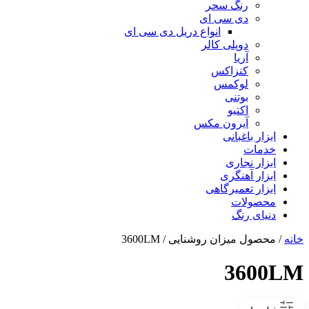
رنگ سحر
دی سی ای
انواع دریل دی سی ای
دوپلی کالر
آریا
کنزاکس
لوکمس
بوتنی
اکتیو
آیرون مکس
ابزار باغبانی
خدمات
ابزار نجاری
ابزار آهنگری
ابزار تعمیرگاهی
محصولات
دنیای رنگ
خانه
/ محصول میزان روشنایی / 3600LM
3600LM