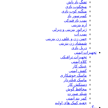
تفنگ باد پاش
میخکوب بادی
منگنه کوب بادی
کمپرسور باد
پمپ باد فندکی
اره بنزینی
ژنراتور بنزینی و دیزلی
پمپ آب
چمن زن و علف زن بنزینی
شمشاد زن بنزینی
دریل بادی
تجهیزات ایمنی
تجهیزات ترافیکی
کلاه ایمنی
عینک کار
کفش ایمنی
ماسک جوشکاری
ماسک فیلتردار
دستکش کار
محافظ گوش
شیلد صورت
کمر بند ایمنی
جعبه کمک های اولیه
رنگ