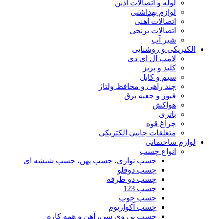
لوله و اتصالات آذین
لوازم بهداشتی
اتصالات آهنی
اتصالات برنجی
شیر آب
الکتریکی و روشنایی
لامپ ال ای دی
کلید و پریز
سیم و کابل
چند راهی و محافظ ولتاژ
فیوز و جعبه برق
هواکش
باتری
چراغ قوه
متعلقات جانبی الکتریکی
لوازم ساختمانی
انواع چسب
چسب نواری، چسب پهن، چسب شیشه ای
چسب دوقلو
چسب دو طرفه
چسب 123
چسب چوب
چسب آکواریوم
چسب پی وی سی، آهن و همه کاره