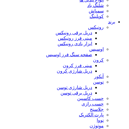
شلنگ باد
سمپاش
کوپلینگ
برند
رونیکس
دریل برقی رونیکس
مینی فرز رونیکس
ابزار بادی رونیکس
اوسیس
صفحه سنگ فرز اوسیس
کرون
مینی فرز کرون
دریل شارژی کرون
آنکور
توسن
دریل شارژی توسن
دریل برقی توسن
چسب کاسپین
چسب رازی
جلاسنج
پارت الکتریک
نووا
موتوژن