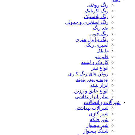
رنگ روغنی
رنگ آکریلیک
رنگ پلاستیک
رنگ استخری و جدولی
ضد زنگ
رنگ چوب
رنگ و ابزار هنری
اسپری رنگ
غلطک
قلم مو
کاردک و لیسه
انواع تینر
روغن های رنگ کاری
بتونه و پودر بتونه
ابزار پتینه
انواع عایق و رزین
سایر ابزار نقاشی
شیرآلات و اتصالات
شیرآلات بهداشتی
شیر گازی
شیر فلکه
شیر پیسوار
شلنگ پیسوار