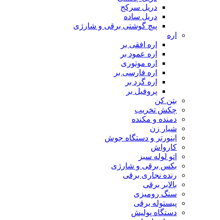
دریل سرکج
دریل ساده
پیچ گوشتی برقی و شارژی
اره
اره افقی بر
اره عمود بر
اره موتوری
اره فارسی بر
اره گرد بر
پروفیل بر
بتن کن
چکش تخریب
دمنده و مکنده
شیار زن
اینورتر و دستگاه جوش
کارواش
اتو لوله سبز
بکس برقی و شارژی
رنده نجاری برقی
بالابر برقی
سنگ رومیزی
پیستوله برقی
دستگاه پولیش