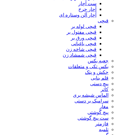
ست آچار
آچار چرخ
آچار آلن وستاره ای
قیچی
قیچی لوله بر
قیچی مفتول بر
قیچی ورق بر
قیچی باغبانی
قیچی شاخه زن
قیچی شمشاد زن
جعبه بکس
بکس تکی و متعلقات
چکش و پتک
قلم بنایی
پیچ دستی
کاتر
الماس شیشه بری
سرامیک بر دستی
مغار
پیچ گوشتی
ست پیچ گوشتی
فازمتر
تلمبه