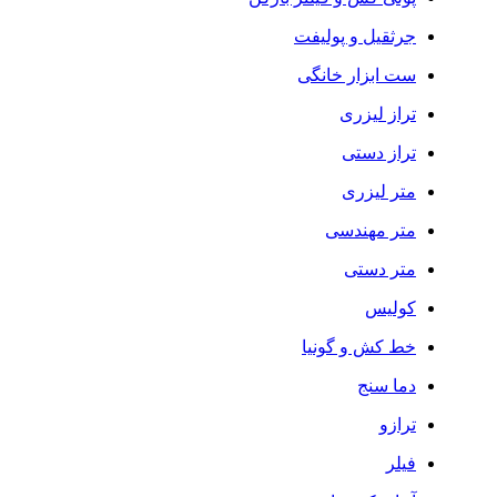
جرثقیل و پولیفت
ست ابزار خانگی
تراز لیزری
تراز دستی
متر لیزری
متر مهندسی
متر دستی
کولیس
خط کش و گونیا
دما سنج
ترازو
فیلر