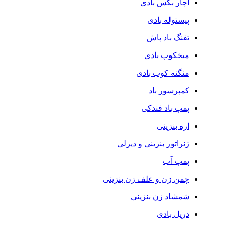
آچار بکس بادی
پیستوله بادی
تفنگ باد پاش
میخکوب بادی
منگنه کوب بادی
کمپرسور باد
پمپ باد فندکی
اره بنزینی
ژنراتور بنزینی و دیزلی
پمپ آب
چمن زن و علف زن بنزینی
شمشاد زن بنزینی
دریل بادی