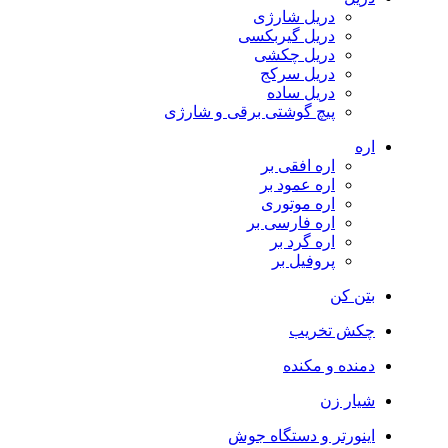
دریل شارژی
دریل گیربکسی
دریل چکشی
دریل سرکج
دریل ساده
پیچ گوشتی برقی و شارژی
اره
اره افقی بر
اره عمود بر
اره موتوری
اره فارسی بر
اره گرد بر
پروفیل بر
بتن کن
چکش تخریب
دمنده و مکنده
شیار زن
اینورتر و دستگاه جوش