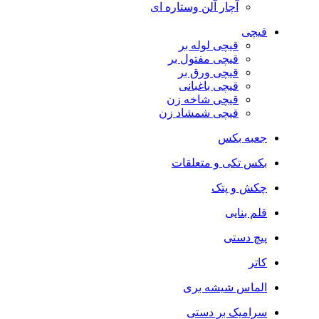
آچار آلن وستاره ای
قیچی
قیچی لوله بر
قیچی مفتول بر
قیچی ورق بر
قیچی باغبانی
قیچی شاخه زن
قیچی شمشاد زن
جعبه بکس
بکس تکی و متعلقات
چکش و پتک
قلم بنایی
پیچ دستی
کاتر
الماس شیشه بری
سرامیک بر دستی