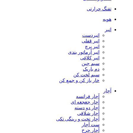
تفنگ حرارتی
هویه
انبر
انبردست
انبر قفلی
انبر پرچ
انبر آرماتور بندی
انبر کلاغی
سیم چین
دم باریک
سیم لخت کن
خار باز کن و جمع کن
آچار
آچار فرانسه
آچار جغجغه ای
آچار دو دسته
آچار شلاقی
آچار تخت و رینگی تکی
ست آچار
آچار چرخ