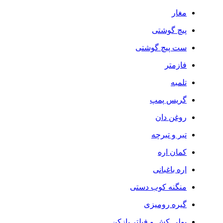
مغار
پیچ گوشتی
ست پیچ گوشتی
فازمتر
تلمبه
گریس پمپ
روغن دان
تبر و تبرچه
کمان اره
اره باغبانی
منگنه کوب دستی
گیره رومیزی
پولی کش و فیلتر بازکن