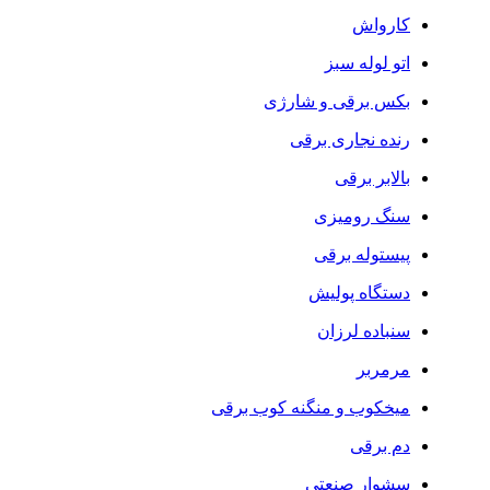
کارواش
اتو لوله سبز
بکس برقی و شارژی
رنده نجاری برقی
بالابر برقی
سنگ رومیزی
پیستوله برقی
دستگاه پولیش
سنباده لرزان
مرمربر
میخکوب و منگنه کوب برقی
دم برقی
سشوار صنعتی