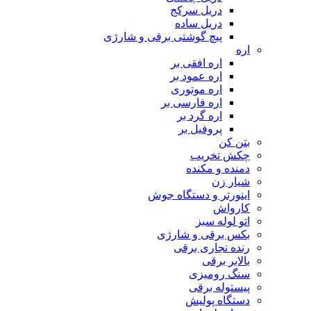
دریل سرکج
دریل ساده
پیچ گوشتی برقی و شارژی
اره
اره افقی بر
اره عمود بر
اره موتوری
اره فارسی بر
اره گرد بر
پروفیل بر
بتن کن
چکش تخریب
دمنده و مکنده
شیار زن
اینورتر و دستگاه جوش
کارواش
اتو لوله سبز
بکس برقی و شارژی
رنده نجاری برقی
بالابر برقی
سنگ رومیزی
پیستوله برقی
دستگاه پولیش