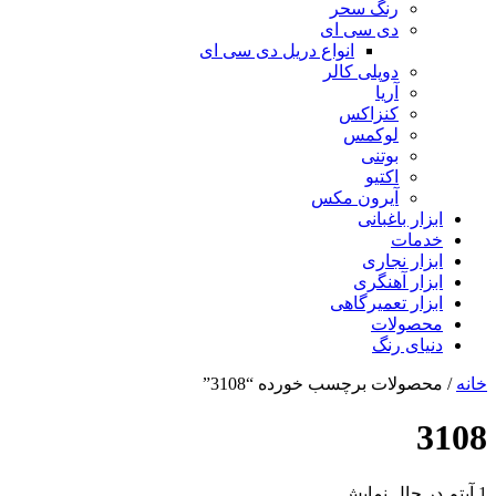
رنگ سحر
دی سی ای
انواع دریل دی سی ای
دوپلی کالر
آریا
کنزاکس
لوکمس
بوتنی
اکتیو
آیرون مکس
ابزار باغبانی
خدمات
ابزار نجاری
ابزار آهنگری
ابزار تعمیرگاهی
محصولات
دنیای رنگ
خانه
/ محصولات برچسب خورده “3108”
3108
1 آیتم
در حال نمایش