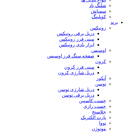
شلنگ باد
سمپاش
کوپلینگ
برند
رونیکس
دریل برقی رونیکس
مینی فرز رونیکس
ابزار بادی رونیکس
اوسیس
صفحه سنگ فرز اوسیس
کرون
مینی فرز کرون
دریل شارژی کرون
آنکور
توسن
دریل شارژی توسن
دریل برقی توسن
چسب کاسپین
چسب رازی
جلاسنج
پارت الکتریک
نووا
موتوژن