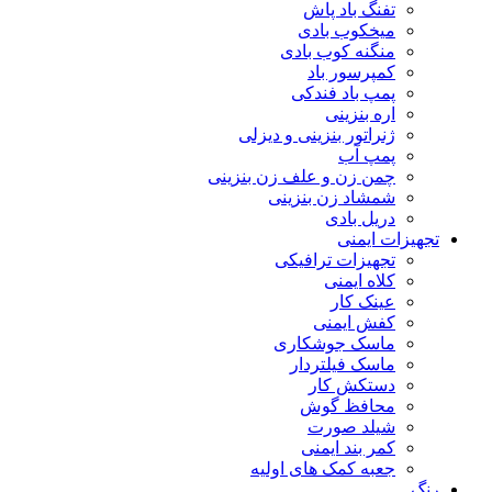
تفنگ باد پاش
میخکوب بادی
منگنه کوب بادی
کمپرسور باد
پمپ باد فندکی
اره بنزینی
ژنراتور بنزینی و دیزلی
پمپ آب
چمن زن و علف زن بنزینی
شمشاد زن بنزینی
دریل بادی
تجهیزات ایمنی
تجهیزات ترافیکی
کلاه ایمنی
عینک کار
کفش ایمنی
ماسک جوشکاری
ماسک فیلتردار
دستکش کار
محافظ گوش
شیلد صورت
کمر بند ایمنی
جعبه کمک های اولیه
رنگ