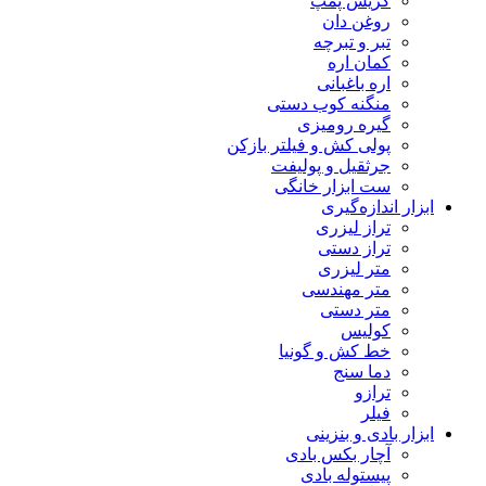
گریس پمپ
روغن دان
تبر و تبرچه
کمان اره
اره باغبانی
منگنه کوب دستی
گیره رومیزی
پولی کش و فیلتر بازکن
جرثقیل و پولیفت
ست ابزار خانگی
ابزار اندازه‌گیری
تراز لیزری
تراز دستی
متر لیزری
متر مهندسی
متر دستی
کولیس
خط کش و گونیا
دما سنج
ترازو
فیلر
ابزار بادی و بنزینی
آچار بکس بادی
پیستوله بادی