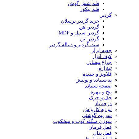
قلم شش گوش
قلم پیکور
گردبر
خرید گردبر پرسلان
گردبر آهن
گردبر استیل و MDF
گردبر بتن
ست گردبر و دنباله گردبر
جعبه ابزار
کیف ابزار
چراغ پیشانی
تیغ اره
قلاویز و حدیده
پد سنباده و پولیش
صفحه سنباده
پیچ و مهره
جک و خرک
درجه باد
لوازم کارواش
سر پیچ گوشتی
سوزن منگنه کوب و میخکوب
قفل فرمان
قفل پدال
انواع تبدیل ها