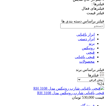
فیلترها :
فیلترهای فعال
فیلتر قیمت
فیلتر براساس دسته بندی ها
ابزار باغبانی
ابزار دستی
برند
رونیکس
قیچی
قیچی باغبانی
محصولات
فیلتر براساس برند
فیلترها
%24
قیچی باغبانی شارپ رونیکس مدل RH 3108
قیمت
530,000
تومان
فروشگاه