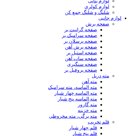
لوازم بنایی
لوازم کولری
شلنگ و شلنگ جمع کن
لوازم جانبی
صفحه برش
صفحه گرانیت بر
صفحه سرامیک بر
صفحه پرسلان بر
صفحه برش آهن
صفحه استیل بر
صفحه ساب آهن
صفحه سنگبری
صفحه پروفیل بر
مته دریل
مته آهن
مته الماسه، مته سرامیک
مته الماسه چهار شیار
مته الماسه پنج شیار
مته گازور
مته خزینه
مته برگی، مته مخروطی
قلم تخریب
قلم چهار شیار
قلم پنج شیار