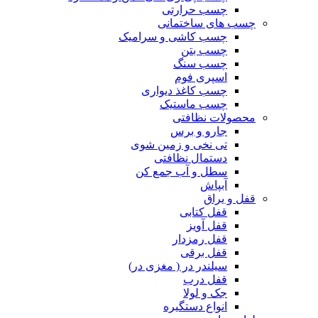
چسب حرارتی
چسب های ساختمانی
چسب کاشی و سرامیک
چسب بتن
چسب سنگ
اسپری فوم
چسب کاغذ دیواری
چسب ماستیک
محصولات نظافتی
جارو و برس
تی نخی و زمین شوی
دستمال نظافتی
سطل و آب جمع کن
آبپاش
قفل و یراق
قفل کتابی
قفل آویز
قفل رمزدار
قفل برقی
سیلندر در ( مغزی در)
قفل درب
جک و لولا
انواع دستگیره