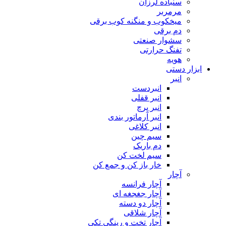
سنباده لرزان
مرمربر
میخکوب و منگنه کوب برقی
دم برقی
سشوار صنعتی
تفنگ حرارتی
هویه
ابزار دستی
انبر
انبردست
انبر قفلی
انبر پرچ
انبر آرماتور بندی
انبر کلاغی
سیم چین
دم باریک
سیم لخت کن
خار باز کن و جمع کن
آچار
آچار فرانسه
آچار جغجغه ای
آچار دو دسته
آچار شلاقی
آچار تخت و رینگی تکی