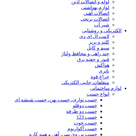
لوله و اتصالات آذین
لوازم بهداشتی
اتصالات آهنی
اتصالات برنجی
شیر آب
الکتریکی و روشنایی
لامپ ال ای دی
کلید و پریز
سیم و کابل
چند راهی و محافظ ولتاژ
فیوز و جعبه برق
هواکش
باتری
چراغ قوه
متعلقات جانبی الکتریکی
لوازم ساختمانی
انواع چسب
چسب نواری، چسب پهن، چسب شیشه ای
چسب دوقلو
چسب دو طرفه
چسب 123
چسب چوب
چسب آکواریوم
چسب پی وی سی، آهن و همه کاره