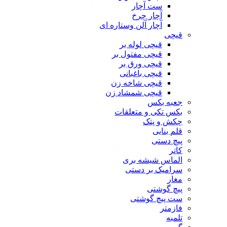
ست آچار
آچار چرخ
آچار آلن وستاره ای
قیچی
قیچی لوله بر
قیچی مفتول بر
قیچی ورق بر
قیچی باغبانی
قیچی شاخه زن
قیچی شمشاد زن
جعبه بکس
بکس تکی و متعلقات
چکش و پتک
قلم بنایی
پیچ دستی
کاتر
الماس شیشه بری
سرامیک بر دستی
مغار
پیچ گوشتی
ست پیچ گوشتی
فازمتر
تلمبه