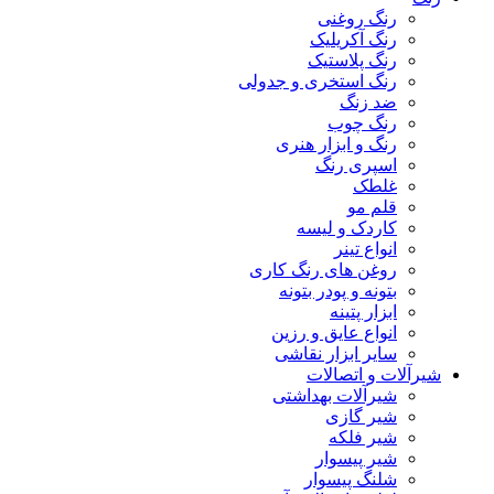
رنگ روغنی
رنگ آکریلیک
رنگ پلاستیک
رنگ استخری و جدولی
ضد زنگ
رنگ چوب
رنگ و ابزار هنری
اسپری رنگ
غلطک
قلم مو
کاردک و لیسه
انواع تینر
روغن های رنگ کاری
بتونه و پودر بتونه
ابزار پتینه
انواع عایق و رزین
سایر ابزار نقاشی
شیرآلات و اتصالات
شیرآلات بهداشتی
شیر گازی
شیر فلکه
شیر پیسوار
شلنگ پیسوار