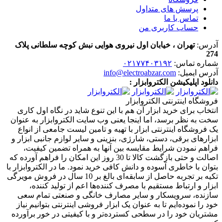
پرسش های متداول
تماس با ما
حساب کاربری من
آدرس:
تهران ، خیابان اول نیروی هوایی نبش کوچه سلطانی پلاک
274
شماره تماس:
۰۲۱۷۷۴۰۳۱۹۲
آدرس ایمیل:
info@electroabzar.com
دانلود اپلیکیشن الکتروابزار :
فروشگاه اینترنتی الکتروابزار
انتخاب برای خرید ابزار آن هم با این تنوع شاید در نگاه اول کاری
سخت به نظر برسد، اما اینجا یعنی وب سایت الکتروابزار به عنوان
یک فروشگاه اینترنتی ابزار با تهیه و تامین لیست جامعی از انواع
ابزار‌های برقی، دستی، شارژی، بنزینی و سایر لوازم جانبی ابزار و
فراهم نمودن شرایط مقایسه بین آنها به همراه تضمین کیفیت،
اصالت و حتی بازگشت کالا تا 30 روز این امکان را فراهم آورده که
بتوان با خاطری آسوده و دانش کافی خرید نمود. ما در الکتروابزار با
تکیه بر تجربه حاصل از سابقه‌ای بالغ بر 10 سال در فروش مویرگی
ابزار و ارتباط مستقیم با مصرف کننده‌ها اعم از تولید کننده،
سازنده، سرویسکار و سایر مصارف خانگی و صنعتی تمام سعی
خود را نموده‌ایم تا به عنوان یک ابزار فروشی اینترنتی بتوانیم نیاز
مشتریان خود را در سطحی کسترده‌تر و با کیفیتی در خور برآورده