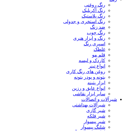
رنگ روغنی
رنگ آکریلیک
رنگ پلاستیک
رنگ استخری و جدولی
ضد زنگ
رنگ چوب
رنگ و ابزار هنری
اسپری رنگ
غلطک
قلم مو
کاردک و لیسه
انواع تینر
روغن های رنگ کاری
بتونه و پودر بتونه
ابزار پتینه
انواع عایق و رزین
سایر ابزار نقاشی
شیرآلات و اتصالات
شیرآلات بهداشتی
شیر گازی
شیر فلکه
شیر پیسوار
شلنگ پیسوار