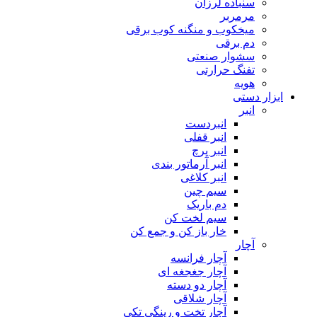
سنباده لرزان
مرمربر
میخکوب و منگنه کوب برقی
دم برقی
سشوار صنعتی
تفنگ حرارتی
هویه
ابزار دستی
انبر
انبردست
انبر قفلی
انبر پرچ
انبر آرماتور بندی
انبر کلاغی
سیم چین
دم باریک
سیم لخت کن
خار باز کن و جمع کن
آچار
آچار فرانسه
آچار جغجغه ای
آچار دو دسته
آچار شلاقی
آچار تخت و رینگی تکی