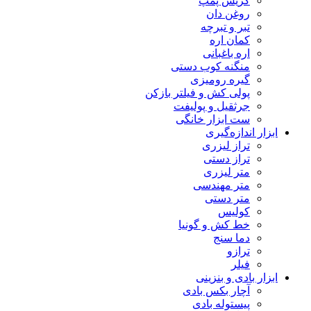
گریس پمپ
روغن دان
تبر و تبرچه
کمان اره
اره باغبانی
منگنه کوب دستی
گیره رومیزی
پولی کش و فیلتر بازکن
جرثقیل و پولیفت
ست ابزار خانگی
ابزار اندازه‌گیری
تراز لیزری
تراز دستی
متر لیزری
متر مهندسی
متر دستی
کولیس
خط کش و گونیا
دما سنج
ترازو
فیلر
ابزار بادی و بنزینی
آچار بکس بادی
پیستوله بادی