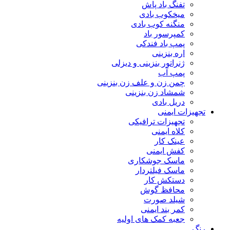
تفنگ باد پاش
میخکوب بادی
منگنه کوب بادی
کمپرسور باد
پمپ باد فندکی
اره بنزینی
ژنراتور بنزینی و دیزلی
پمپ آب
چمن زن و علف زن بنزینی
شمشاد زن بنزینی
دریل بادی
تجهیزات ایمنی
تجهیزات ترافیکی
کلاه ایمنی
عینک کار
کفش ایمنی
ماسک جوشکاری
ماسک فیلتردار
دستکش کار
محافظ گوش
شیلد صورت
کمر بند ایمنی
جعبه کمک های اولیه
رنگ