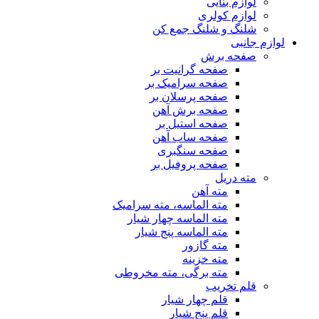
لوازم بنایی
لوازم کولری
شلنگ و شلنگ جمع کن
لوازم جانبی
صفحه برش
صفحه گرانیت بر
صفحه سرامیک بر
صفحه پرسلان بر
صفحه برش آهن
صفحه استیل بر
صفحه ساب آهن
صفحه سنگبری
صفحه پروفیل بر
مته دریل
مته آهن
مته الماسه، مته سرامیک
مته الماسه چهار شیار
مته الماسه پنج شیار
مته گازور
مته خزینه
مته برگی، مته مخروطی
قلم تخریب
قلم چهار شیار
قلم پنج شیار