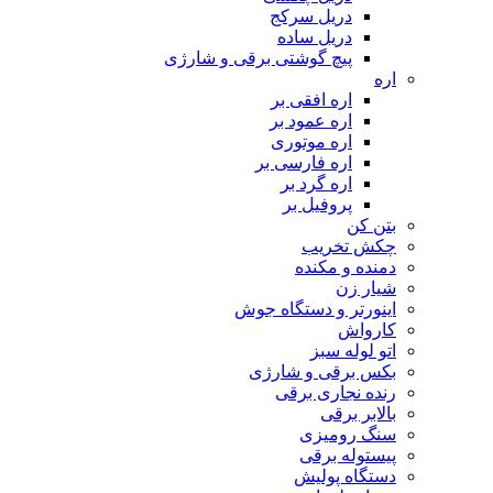
دریل سرکج
دریل ساده
پیچ گوشتی برقی و شارژی
اره
اره افقی بر
اره عمود بر
اره موتوری
اره فارسی بر
اره گرد بر
پروفیل بر
بتن کن
چکش تخریب
دمنده و مکنده
شیار زن
اینورتر و دستگاه جوش
کارواش
اتو لوله سبز
بکس برقی و شارژی
رنده نجاری برقی
بالابر برقی
سنگ رومیزی
پیستوله برقی
دستگاه پولیش