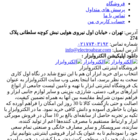
فروشگاه
پرسش های متداول
تماس با ما
حساب کاربری من
آدرس:
تهران ، خیابان اول نیروی هوایی نبش کوچه سلطانی پلاک
274
شماره تماس:
۰۲۱۷۷۴۰۳۱۹۲
آدرس ایمیل:
info@electroabzar.com
دانلود اپلیکیشن الکتروابزار :
فروشگاه اینترنتی الکتروابزار
انتخاب برای خرید ابزار آن هم با این تنوع شاید در نگاه اول کاری
سخت به نظر برسد، اما اینجا یعنی وب سایت الکتروابزار به عنوان
یک فروشگاه اینترنتی ابزار با تهیه و تامین لیست جامعی از انواع
ابزار‌های برقی، دستی، شارژی، بنزینی و سایر لوازم جانبی ابزار و
فراهم نمودن شرایط مقایسه بین آنها به همراه تضمین کیفیت،
اصالت و حتی بازگشت کالا تا 30 روز این امکان را فراهم آورده که
بتوان با خاطری آسوده و دانش کافی خرید نمود. ما در الکتروابزار با
تکیه بر تجربه حاصل از سابقه‌ای بالغ بر 10 سال در فروش مویرگی
ابزار و ارتباط مستقیم با مصرف کننده‌ها اعم از تولید کننده،
سازنده، سرویسکار و سایر مصارف خانگی و صنعتی تمام سعی
خود را نموده‌ایم تا به عنوان یک ابزار فروشی اینترنتی بتوانیم نیاز
مشتریان خود را در سطحی کسترده‌تر و با کیفیتی در خور برآورده