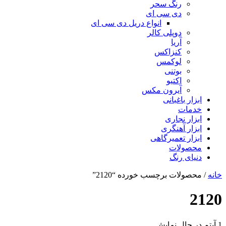
رنگ سحر
دی سی ای
انواع دریل دی سی ای
دوپلی کالر
آریا
کنزاکس
لوکمس
بوتنی
اکتیو
آیرون مکس
ابزار باغبانی
خدمات
ابزار نجاری
ابزار آهنگری
ابزار تعمیرگاهی
محصولات
دنیای رنگ
خانه
/ محصولات برچسب خورده “2120”
2120
1 آیتم
در حال نمایش