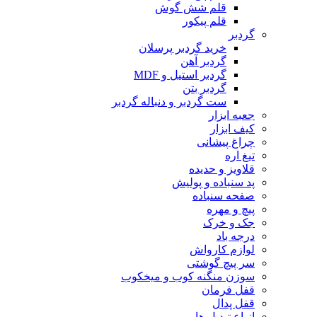
قلم شش گوش
قلم پیکور
گردبر
خرید گردبر پرسلان
گردبر آهن
گردبر استیل و MDF
گردبر بتن
ست گردبر و دنباله گردبر
جعبه ابزار
کیف ابزار
چراغ پیشانی
تیغ اره
قلاویز و حدیده
پد سنباده و پولیش
صفحه سنباده
پیچ و مهره
جک و خرک
درجه باد
لوازم کارواش
سر پیچ گوشتی
سوزن منگنه کوب و میخکوب
قفل فرمان
قفل پدال
انواع تبدیل ها