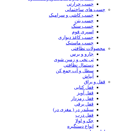
چسب حرارتی
چسب های ساختمانی
چسب کاشی و سرامیک
چسب بتن
چسب سنگ
اسپری فوم
چسب کاغذ دیواری
چسب ماستیک
محصولات نظافتی
جارو و برس
تی نخی و زمین شوی
دستمال نظافتی
سطل و آب جمع کن
آبپاش
قفل و یراق
قفل کتابی
قفل آویز
قفل رمزدار
قفل برقی
سیلندر در ( مغزی در)
قفل درب
جک و لولا
انواع دستگیره