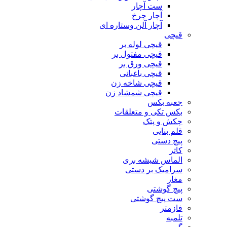
ست آچار
آچار چرخ
آچار آلن وستاره ای
قیچی
قیچی لوله بر
قیچی مفتول بر
قیچی ورق بر
قیچی باغبانی
قیچی شاخه زن
قیچی شمشاد زن
جعبه بکس
بکس تکی و متعلقات
چکش و پتک
قلم بنایی
پیچ دستی
کاتر
الماس شیشه بری
سرامیک بر دستی
مغار
پیچ گوشتی
ست پیچ گوشتی
فازمتر
تلمبه