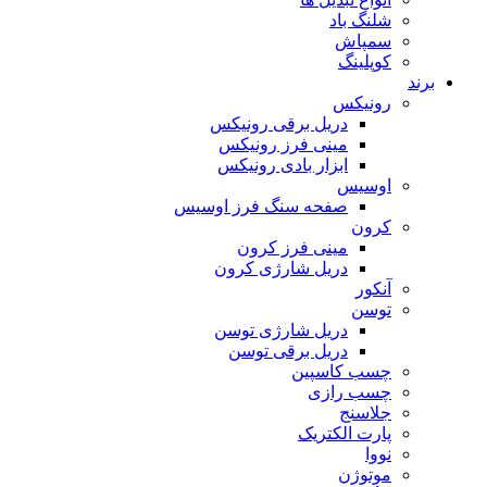
شلنگ باد
سمپاش
کوپلینگ
برند
رونیکس
دریل برقی رونیکس
مینی فرز رونیکس
ابزار بادی رونیکس
اوسیس
صفحه سنگ فرز اوسیس
کرون
مینی فرز کرون
دریل شارژی کرون
آنکور
توسن
دریل شارژی توسن
دریل برقی توسن
چسب کاسپین
چسب رازی
جلاسنج
پارت الکتریک
نووا
موتوژن