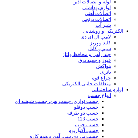
لوله و اتصالات آذین
لوازم بهداشتی
اتصالات آهنی
اتصالات برنجی
شیر آب
الکتریکی و روشنایی
لامپ ال ای دی
کلید و پریز
سیم و کابل
چند راهی و محافظ ولتاژ
فیوز و جعبه برق
هواکش
باتری
چراغ قوه
متعلقات جانبی الکتریکی
لوازم ساختمانی
انواع چسب
چسب نواری، چسب پهن، چسب شیشه ای
چسب دوقلو
چسب دو طرفه
چسب 123
چسب چوب
چسب آکواریوم
چسب پی وی سی، آهن و همه کاره