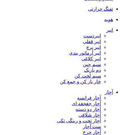
تفنگ حرارتی
هویه
انبر
انبردست
انبر قفلی
انبر پرچ
انبر آرماتور بندی
انبر کلاغی
سیم چین
دم باریک
سیم لخت کن
خار باز کن و جمع کن
آچار
آچار فرانسه
آچار جغجغه ای
آچار دو دسته
آچار شلاقی
آچار تخت و رینگی تکی
ست آچار
آچار چرخ