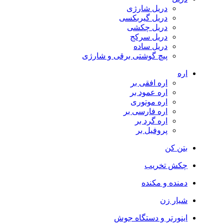
دریل شارژی
دریل گیربکسی
دریل چکشی
دریل سرکج
دریل ساده
پیچ گوشتی برقی و شارژی
اره
اره افقی بر
اره عمود بر
اره موتوری
اره فارسی بر
اره گرد بر
پروفیل بر
بتن کن
چکش تخریب
دمنده و مکنده
شیار زن
اینورتر و دستگاه جوش