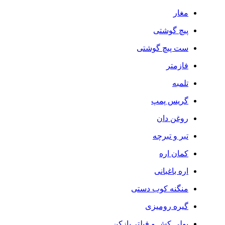
مغار
پیچ گوشتی
ست پیچ گوشتی
فازمتر
تلمبه
گریس پمپ
روغن دان
تبر و تبرچه
کمان اره
اره باغبانی
منگنه کوب دستی
گیره رومیزی
پولی کش و فیلتر بازکن