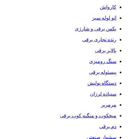
کارواش
اتو لوله سبز
بکس برقی و شارژی
رنده نجاری برقی
بالابر برقی
سنگ رومیزی
پیستوله برقی
دستگاه پولیش
سنباده لرزان
مرمربر
میخکوب و منگنه کوب برقی
دم برقی
سشوار صنعتی