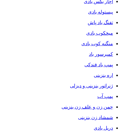
آچار بکس بادی
پیستوله بادی
تفنگ باد پاش
میخکوب بادی
منگنه کوب بادی
کمپرسور باد
پمپ باد فندکی
اره بنزینی
ژنراتور بنزینی و دیزلی
پمپ آب
چمن زن و علف زن بنزینی
شمشاد زن بنزینی
دریل بادی