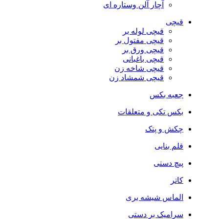
آچار آلن وستاره ای
قیچی
قیچی لوله بر
قیچی مفتول بر
قیچی ورق بر
قیچی باغبانی
قیچی شاخه زن
قیچی شمشاد زن
جعبه بکس
بکس تکی و متعلقات
چکش و پتک
قلم بنایی
پیچ دستی
کاتر
الماس شیشه بری
سرامیک بر دستی