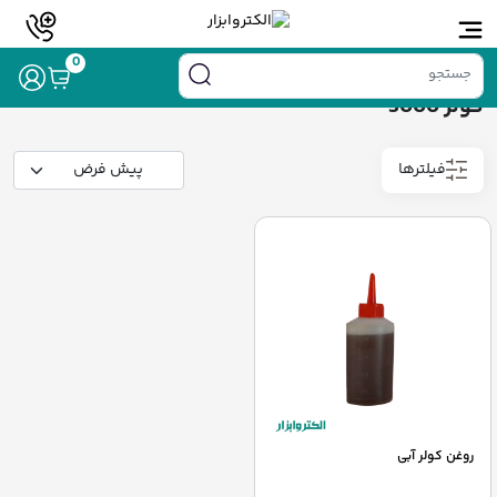
خانه
/ محصولات برچسب خورده “کولر 3000”
0
کولر 3000
فیلترها
روغن کولر آبی