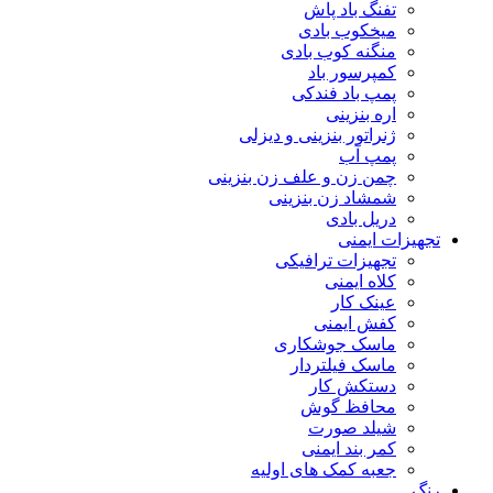
تفنگ باد پاش
میخکوب بادی
منگنه کوب بادی
کمپرسور باد
پمپ باد فندکی
اره بنزینی
ژنراتور بنزینی و دیزلی
پمپ آب
چمن زن و علف زن بنزینی
شمشاد زن بنزینی
دریل بادی
تجهیزات ایمنی
تجهیزات ترافیکی
کلاه ایمنی
عینک کار
کفش ایمنی
ماسک جوشکاری
ماسک فیلتردار
دستکش کار
محافظ گوش
شیلد صورت
کمر بند ایمنی
جعبه کمک های اولیه
رنگ