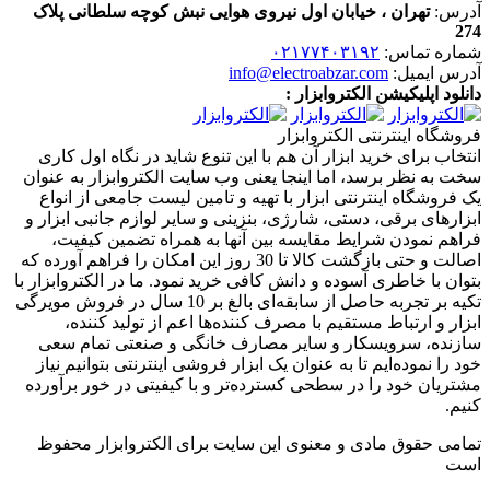
آدرس:
تهران ، خیابان اول نیروی هوایی نبش کوچه سلطانی پلاک
274
شماره تماس:
۰۲۱۷۷۴۰۳۱۹۲
آدرس ایمیل:
info@electroabzar.com
دانلود اپلیکیشن الکتروابزار :
فروشگاه اینترنتی الکتروابزار
انتخاب برای خرید ابزار آن هم با این تنوع شاید در نگاه اول کاری
سخت به نظر برسد، اما اینجا یعنی وب سایت الکتروابزار به عنوان
یک فروشگاه اینترنتی ابزار با تهیه و تامین لیست جامعی از انواع
ابزار‌های برقی، دستی، شارژی، بنزینی و سایر لوازم جانبی ابزار و
فراهم نمودن شرایط مقایسه بین آنها به همراه تضمین کیفیت،
اصالت و حتی بازگشت کالا تا 30 روز این امکان را فراهم آورده که
بتوان با خاطری آسوده و دانش کافی خرید نمود. ما در الکتروابزار با
تکیه بر تجربه حاصل از سابقه‌ای بالغ بر 10 سال در فروش مویرگی
ابزار و ارتباط مستقیم با مصرف کننده‌ها اعم از تولید کننده،
سازنده، سرویسکار و سایر مصارف خانگی و صنعتی تمام سعی
خود را نموده‌ایم تا به عنوان یک ابزار فروشی اینترنتی بتوانیم نیاز
مشتریان خود را در سطحی کسترده‌تر و با کیفیتی در خور برآورده
کنیم.
تمامی حقوق مادی و معنوی این سایت برای الکتروابزار محفوظ
است