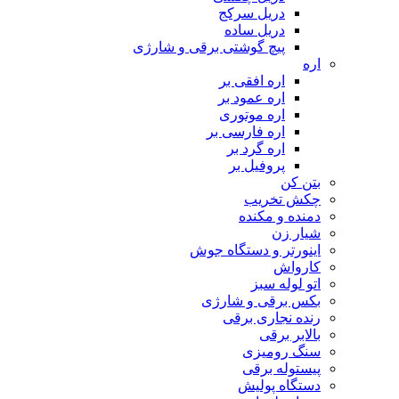
دریل سرکج
دریل ساده
پیچ گوشتی برقی و شارژی
اره
اره افقی بر
اره عمود بر
اره موتوری
اره فارسی بر
اره گرد بر
پروفیل بر
بتن کن
چکش تخریب
دمنده و مکنده
شیار زن
اینورتر و دستگاه جوش
کارواش
اتو لوله سبز
بکس برقی و شارژی
رنده نجاری برقی
بالابر برقی
سنگ رومیزی
پیستوله برقی
دستگاه پولیش