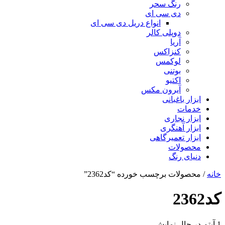
رنگ سحر
دی سی ای
انواع دریل دی سی ای
دوپلی کالر
آریا
کنزاکس
لوکمس
بوتنی
اکتیو
آیرون مکس
ابزار باغبانی
خدمات
ابزار نجاری
ابزار آهنگری
ابزار تعمیرگاهی
محصولات
دنیای رنگ
خانه
/ محصولات برچسب خورده “کد2362”
کد2362
1 آیتم
در حال نمایش