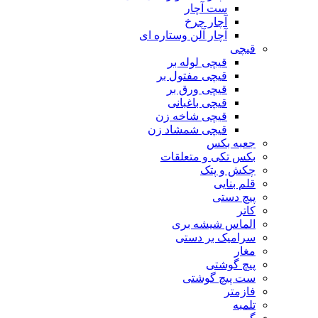
ست آچار
آچار چرخ
آچار آلن وستاره ای
قیچی
قیچی لوله بر
قیچی مفتول بر
قیچی ورق بر
قیچی باغبانی
قیچی شاخه زن
قیچی شمشاد زن
جعبه بکس
بکس تکی و متعلقات
چکش و پتک
قلم بنایی
پیچ دستی
کاتر
الماس شیشه بری
سرامیک بر دستی
مغار
پیچ گوشتی
ست پیچ گوشتی
فازمتر
تلمبه