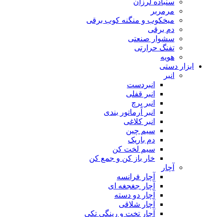
سنباده لرزان
مرمربر
میخکوب و منگنه کوب برقی
دم برقی
سشوار صنعتی
تفنگ حرارتی
هویه
ابزار دستی
انبر
انبردست
انبر قفلی
انبر پرچ
انبر آرماتور بندی
انبر کلاغی
سیم چین
دم باریک
سیم لخت کن
خار باز کن و جمع کن
آچار
آچار فرانسه
آچار جغجغه ای
آچار دو دسته
آچار شلاقی
آچار تخت و رینگی تکی