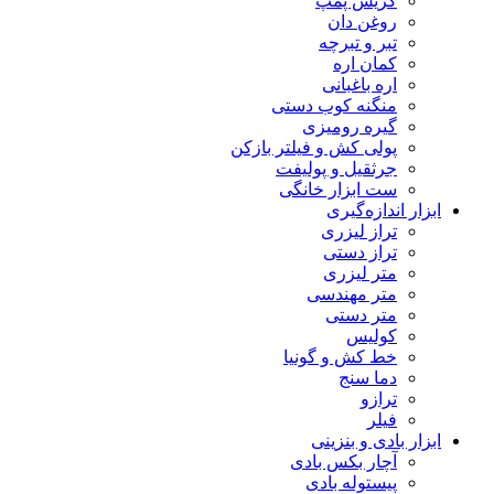
گریس پمپ
روغن دان
تبر و تبرچه
کمان اره
اره باغبانی
منگنه کوب دستی
گیره رومیزی
پولی کش و فیلتر بازکن
جرثقیل و پولیفت
ست ابزار خانگی
ابزار اندازه‌گیری
تراز لیزری
تراز دستی
متر لیزری
متر مهندسی
متر دستی
کولیس
خط کش و گونیا
دما سنج
ترازو
فیلر
ابزار بادی و بنزینی
آچار بکس بادی
پیستوله بادی