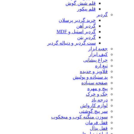
قلم شش گوش
قلم پیکور
گردبر
خرید گردبر پرسلان
گردبر آهن
گردبر استیل و MDF
گردبر بتن
ست گردبر و دنباله گردبر
جعبه ابزار
کیف ابزار
چراغ پیشانی
تیغ اره
قلاویز و حدیده
پد سنباده و پولیش
صفحه سنباده
پیچ و مهره
جک و خرک
درجه باد
لوازم کارواش
سر پیچ گوشتی
سوزن منگنه کوب و میخکوب
قفل فرمان
قفل پدال
انواع تبدیل ها