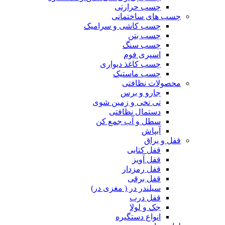
چسب حرارتی
چسب های ساختمانی
چسب کاشی و سرامیک
چسب بتن
چسب سنگ
اسپری فوم
چسب کاغذ دیواری
چسب ماستیک
محصولات نظافتی
جارو و برس
تی نخی و زمین شوی
دستمال نظافتی
سطل و آب جمع کن
آبپاش
قفل و یراق
قفل کتابی
قفل آویز
قفل رمزدار
قفل برقی
سیلندر در ( مغزی در)
قفل درب
جک و لولا
انواع دستگیره