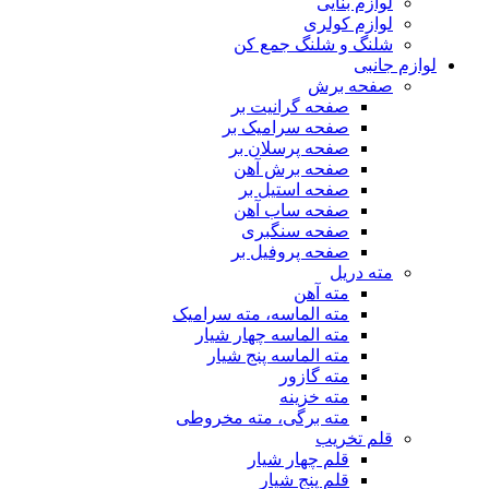
لوازم بنایی
لوازم کولری
شلنگ و شلنگ جمع کن
لوازم جانبی
صفحه برش
صفحه گرانیت بر
صفحه سرامیک بر
صفحه پرسلان بر
صفحه برش آهن
صفحه استیل بر
صفحه ساب آهن
صفحه سنگبری
صفحه پروفیل بر
مته دریل
مته آهن
مته الماسه، مته سرامیک
مته الماسه چهار شیار
مته الماسه پنج شیار
مته گازور
مته خزینه
مته برگی، مته مخروطی
قلم تخریب
قلم چهار شیار
قلم پنج شیار