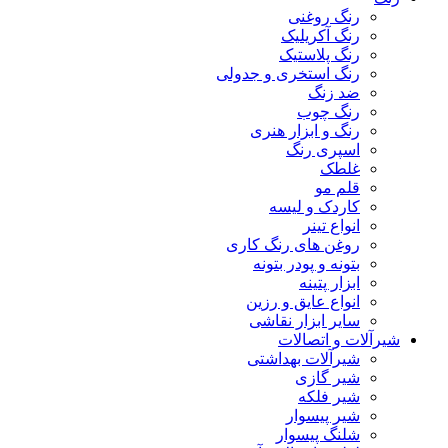
رنگ روغنی
رنگ آکریلیک
رنگ پلاستیک
رنگ استخری و جدولی
ضد زنگ
رنگ چوب
رنگ و ابزار هنری
اسپری رنگ
غلطک
قلم مو
کاردک و لیسه
انواع تینر
روغن های رنگ کاری
بتونه و پودر بتونه
ابزار پتینه
انواع عایق و رزین
سایر ابزار نقاشی
شیرآلات و اتصالات
شیرآلات بهداشتی
شیر گازی
شیر فلکه
شیر پیسوار
شلنگ پیسوار