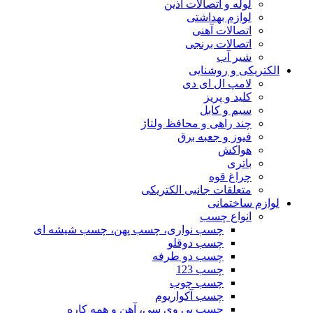
لوله و اتصالات آذین
لوازم بهداشتی
اتصالات آهنی
اتصالات برنجی
شیر آب
الکتریکی و روشنایی
لامپ ال ای دی
کلید و پریز
سیم و کابل
چند راهی و محافظ ولتاژ
فیوز و جعبه برق
هواکش
باتری
چراغ قوه
متعلقات جانبی الکتریکی
لوازم ساختمانی
انواع چسب
چسب نواری، چسب پهن، چسب شیشه ای
چسب دوقلو
چسب دو طرفه
چسب 123
چسب چوب
چسب آکواریوم
چسب پی وی سی، آهن و همه کاره