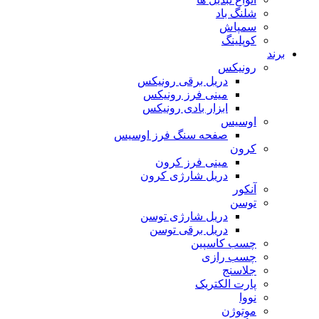
شلنگ باد
سمپاش
کوپلینگ
برند
رونیکس
دریل برقی رونیکس
مینی فرز رونیکس
ابزار بادی رونیکس
اوسیس
صفحه سنگ فرز اوسیس
کرون
مینی فرز کرون
دریل شارژی کرون
آنکور
توسن
دریل شارژی توسن
دریل برقی توسن
چسب کاسپین
چسب رازی
جلاسنج
پارت الکتریک
نووا
موتوژن