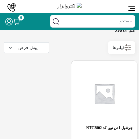
خانه
/ محصولات برچسب خورده “کد 2802”
0
کد 2802
فیلترها
جرثقیل 1 تن نووا کد NTC2802