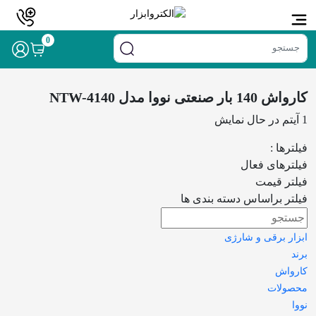
خانه
/ محصولات برچسب خورده “کارواش 140 بار صنعتی نووا مدل NTW-
0
4140”
کارواش 140 بار صنعتی نووا مدل NTW-4140
1 آیتم
در حال نمایش
فیلترها :
فیلترهای فعال
فیلتر قیمت
فیلتر براساس دسته بندی ها
ابزار برقی و شارژی
برند
کارواش
محصولات
نووا