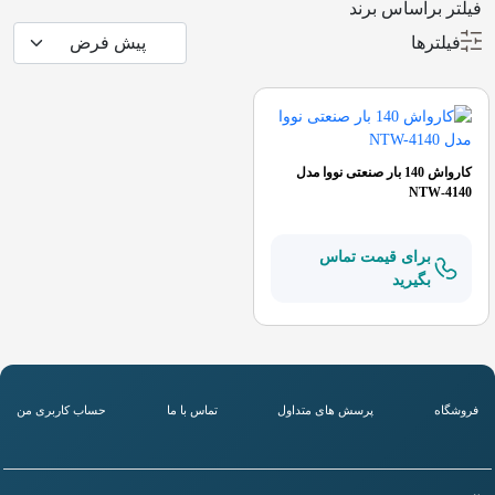
فیلتر براساس برند
فیلترها
کارواش 140 بار صنعتی نووا مدل
NTW-4140
برای قیمت تماس
بگیرید
فروشگاه
پرسش های متداول
تماس با ما
حساب کاربری من